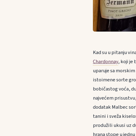
Kad su u pitanju vi
Chardonnay
, koji j
uparuje sa morskim 
istoimene sorte grož
bobičastog voća, du
najvećem prisustvu,
dodatak Malbec sorte
tanini i sveža kisel
produžili ukusi uz du
hrana stope u jednu 