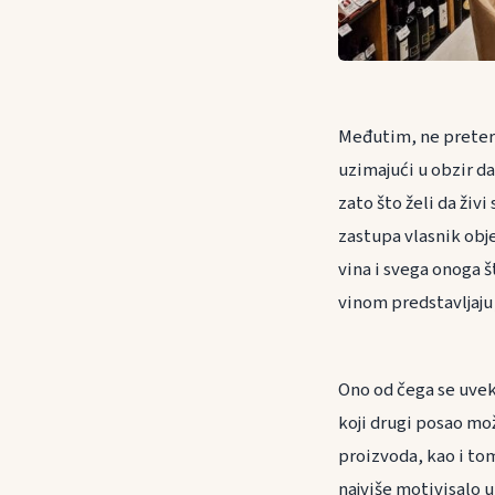
Međutim, ne preteru
uzimajući u obzir da
zato što želi da živ
zastupa vlasnik obje
vina i svega onoga št
vinom predstavljaju 
Ono od čega se uvek 
koji drugi posao mož
proizvoda, kao i tome
najviše motivisalo u