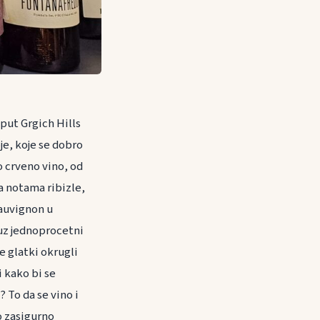
put Grgich Hills
je, koje se dobro
 crveno vino, od
sa notama ribizle,
Sauvignon u
uz jednoprocetni
e glatki okrugli
i kako bi se
? To da se vino i
o zasigurno