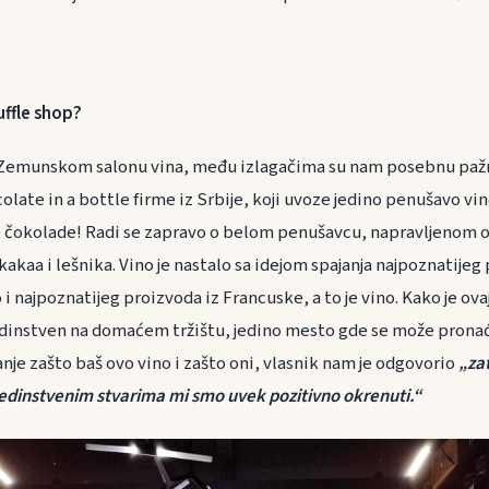
uffle shop?
emunskom salonu vina, među izlagačima su nam posebnu pažn
olate in a bottle firme iz Srbije, koji uvoze jedino penušavo vi
 čokolade! Radi se zapravo o belom penušavcu, napravljenom 
kakaa i lešnika. Vino je nastalo sa idejom spajanja najpoznatijeg 
o i najpoznatijeg proizvoda iz Francuske, a to je vino. Kako je ov
jedinstven na domaćem tržištu, jedino mesto gde se može pronaći
anje zašto baš ovo vino i zašto oni, vlasnik nam je odgovorio
„zat
 jedinstvenim stvarima mi smo uvek pozitivno okrenuti.“