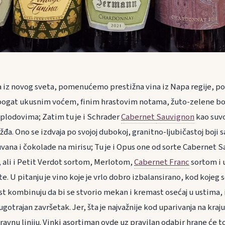
na iz novog sveta, pomenućemo prestižna vina iz Napa regije, po
e bogat ukusnim voćem, finim hrastovim notama, žuto-zelene bo
plodovima; Zatim tu je i Schrader
Cabernet
Sauvignon
kao suvo
đa. Ono se izdvaja po svojoj dubokoj, granitno-ljubičastoj boji 
vana i čokolade na mirisu; Tu je i Opus one od sorte Cabernet 
 ali i Petit Verdot sortom, Merlotom,
Cabernet Franc
sortom i 
. U pitanju je vino koje je vrlo dobro izbalansirano, kod kojeg s
ost kombinuju da bi se stvorio mekan i kremast osećaj u ustima, 
gotrajan završetak. Jer, šta je najvažnije kod uparivanja na kraju
ravnu liniju. Vinki asortiman ovde uz pravilan odabir hrane će t