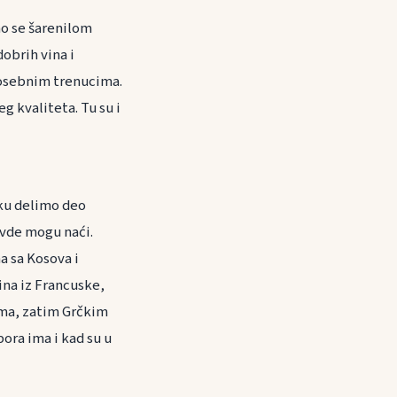
mo se šarenilom
obrih vina i
 posebnim trenucima.
eg kvaliteta. Tu su i
ku delimo deo
ovde mogu naći.
a sa Kosova i
vina iz Francuske,
nima, zatim Grčkim
ora ima i kad su u