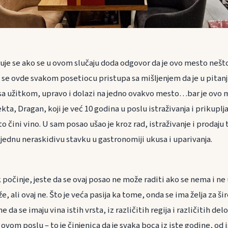
je se ako se u ovom slučaju doda odgovor da je ovo mesto nešt
 se ovde svakom posetiocu pristupa sa mišljenjem da je u pitanj
i sa užitkom, upravo i dolazi na jedno ovakvo mesto…bar je ovo m
kta, Dragan, koji je već 10 godina u poslu istraživanja i prikuplja
o čini vino. U sam posao ušao je kroz rad, istraživanje i prodaju t
jednu neraskidivu stavku u gastronomiji ukusa i uparivanja.
počinje, jeste da se ovaj posao ne može raditi ako se nema i ne 
e, ali ovaj ne. Što je veća pasija ka tome, onda se ima želja za 
 da se imaju vina istih vrsta, iz različitih regija i različitih delo
 ovom poslu – to je činjenica da je svaka boca iz iste godine, od