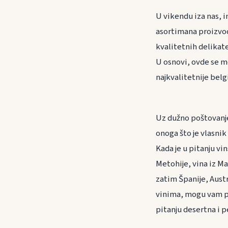
U vikendu iza nas, 
asortimana proizvoda
kvalitetnih delikate
U osnovi, ovde se mog
najkvalitetnije bel
Uz dužno poštovanj
onoga što je vlasnik
Kada je u pitanju vi
Metohije, vina iz Ma
zatim Španije, Aust
vinima, mogu vam paž
pitanju desertna i p