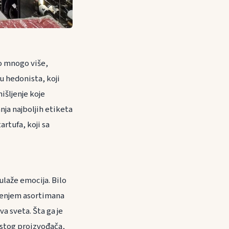
o mnogo više,
u hedonista, koji
išljenje koje
nja najboljih etiketa
artufa, koji sa
ulaže emocija. Bilo
širenjem asortimana
va sveta. Šta ga je
 istog proizvođača,