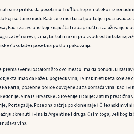
imali smo priliku da posetimo Truffle shop vinoteku i iznenadi
 koji se tamo nudi. Radi se o mestu za ljubitelje i poznavaoce d
sa, kao i za sve one koji znaju šta treba priuštiti za uživanje u
u zateći sirevi, vina, tartufi i razni proizvodi od tartufa najviš
gijske čokolade i posebna poklon pakovanja.
e prema svemu ostalom što ovo mesto ima da ponudi, u nastav
 objekta imao da kaže u pogledu vina, i vinskih etiketa koje se 
nska karta, posebne police odvojene su za domaća vina, kao i vin
kedonije, vina iz Hrvatske, Slovenije i Italije; Zatim prestižna 
rije, Portugalije. Posebna pažnja poklonjena je i Čileanskim vi
nju skrenuti i vina iz Argentine i druga. Osim toga, velikog izb
enušava vina.