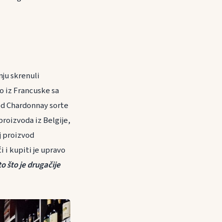
ju skrenuli
no iz Francuske sa
od Chardonnay sorte
proizvoda iz Belgije,
aj proizvod
 i kupiti je upravo
o što je drugačije