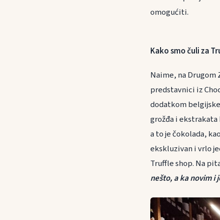
omogućiti.
Kako smo čuli za Tr
Naime, na Drugom Z
predstavnici iz Choc
dodatkom belgijske
grožđa i ekstrakata 
a to je čokolada, ka
ekskluzivan i vrlo 
Truffle shop. Na pit
nešto, a ka novim i