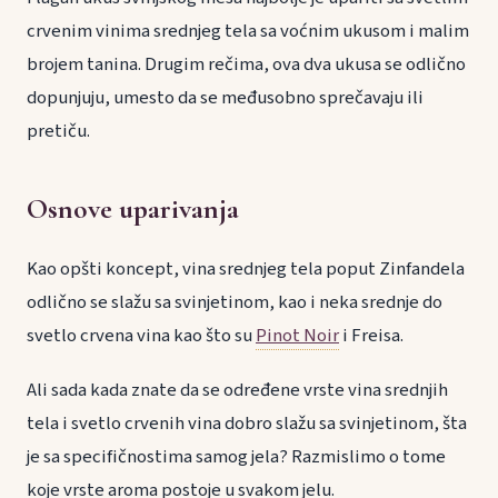
crvenim vinima srednjeg tela sa voćnim ukusom i malim
brojem tanina. Drugim rečima, ova dva ukusa se odlično
dopunjuju, umesto da se međusobno sprečavaju ili
pretiču.
Osnove uparivanja
Kao opšti koncept, vina srednjeg tela poput Zinfandela
odlično se slažu sa svinjetinom, kao i neka srednje do
svetlo crvena vina kao što su
Pinot Noir
i Freisa.
Ali sada kada znate da se određene vrste vina srednjih
tela i svetlo crvenih vina dobro slažu sa svinjetinom, šta
je sa specifičnostima samog jela? Razmislimo o tome
koje vrste aroma postoje u svakom jelu.