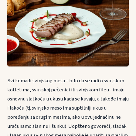
Svi komadi svinjskog mesa – bilo da se radi o svinjskim
kotletima, svinjskoj pečenici ili svinjskom fileu - imaju
osnovnu slatkoću u ukusu kada se kuvaju, a takođe imaju
i lakoću (tj. svinjsko meso ima suptilniji ukus u
poređenju sa drugim mesima, ako u ovu jednačinu ne
uračunamo slaninu i šunku). Uopšteno govoreći, sladak
i lagan ukus svinjskog mesa najbolje je upariti sa svetlim