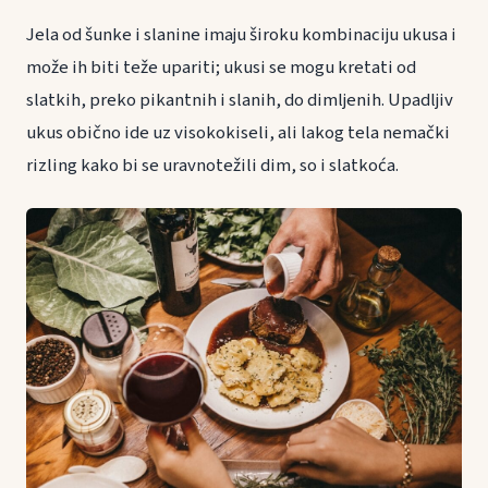
Jela od šunke i slanine imaju široku kombinaciju ukusa i
može ih biti teže upariti; ukusi se mogu kretati od
slatkih, preko pikantnih i slanih, do dimljenih. Upadljiv
ukus obično ide uz visokokiseli, ali lakog tela nemački
rizling kako bi se uravnotežili dim, so i slatkoća.