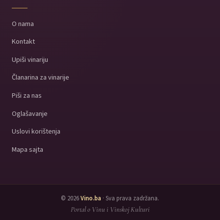
O nama
Kontakt
Upiši vinariju
Članarina za vinarije
Piši za nas
Oglašavanje
Uslovi korištenja
Mapa sajta
© 2026
Vino.ba
· Sva prava zadržana.
Portal o Vinu i Vinskoj Kulturi