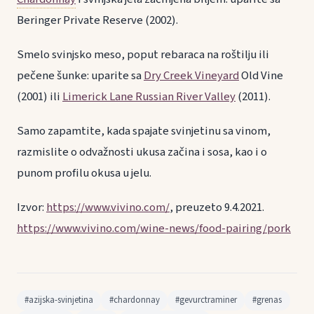
Beringer Private Reserve (2002).
Smelo svinjsko meso, poput rebaraca na roštilju ili
pečene šunke: uparite sa
Dry Creek Vineyard
Old Vine
(2001) ili
Limerick Lane Russian River Valley
(2011).
Samo zapamtite, kada spajate svinjetinu sa vinom,
razmislite o odvažnosti ukusa začina i sosa, kao i o
punom profilu okusa u jelu.
Izvor:
https://www.vivino.com/
, preuzeto 9.4.2021.
https://www.vivino.com/wine-news/food-pairing/pork
#azijska-svinjetina
#chardonnay
#gevurctraminer
#grenas