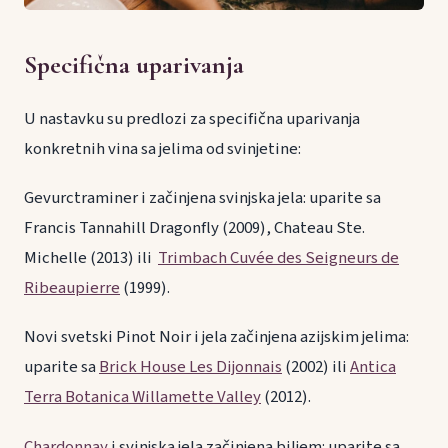
Specifična uparivanja
U nastavku su predlozi za specifična uparivanja
konkretnih vina sa jelima od svinjetine:
Gevurctraminer i začinjena svinjska jela: uparite sa
Francis Tannahill Dragonfly (2009), Chateau Ste.
Michelle (2013) ili
Trimbach Cuvée des Seigneurs de
Ribeaupierre
(1999).
Novi svetski Pinot Noir i jela začinjena azijskim jelima:
uparite sa
Brick House Les Dijonnais
(2002) ili
Antica
Terra Botanica Willamette Valley
(2012).
Chardonnay
i svinjska jela začinjena biljem: uparite sa