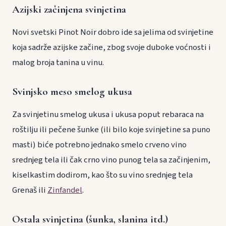
Azijski začinjena svinjetina
Novi svetski Pinot Noir dobro ide sa jelima od svinjetine
koja sadrže azijske začine, zbog svoje duboke voćnosti i
malog broja tanina u vinu.
Svinjsko meso smelog ukusa
Za svinjetinu smelog ukusa i ukusa poput rebaraca na
roštilju ili pečene šunke (ili bilo koje svinjetine sa puno
masti) biće potrebno jednako smelo crveno vino
srednjeg tela ili čak crno vino punog tela sa začinjenim,
kiselkastim dodirom, kao što su vino srednjeg tela
Grenaš ili
Zinfandel
.
Ostala svinjetina (šunka, slanina itd.)