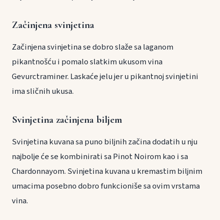
Začinjena svinjetina
Začinjena svinjetina se dobro slaže sa laganom
pikantnošću i pomalo slatkim ukusom vina
Gevurctraminer. Laskaće jelu jer u pikantnoj svinjetini
ima sličnih ukusa.
Svinjetina začinjena biljem
Svinjetina kuvana sa puno biljnih začina dodatih u nju
najbolje će se kombinirati sa Pinot Noirom kao i sa
Chardonnayom. Svinjetina kuvana u kremastim biljnim
umacima posebno dobro funkcioniše sa ovim vrstama
vina.