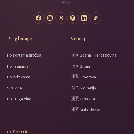
regije.
Pregledajte
Vinarije
Po sortama grožđa
🇧🇦 Bosna i Hercegovina
Po regijama
🇷🇸 Srbija
Po državama
🇭🇷 Hrvatska
Sva vina
🇸🇮 Slovenija
Pretraga vina
🇲🇪 Crna Gora
🇲🇰 Makedonija
O Portalu