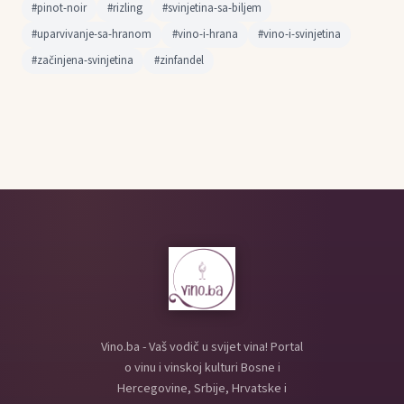
#pinot-noir
#rizling
#svinjetina-sa-biljem
#uparvivanje-sa-hranom
#vino-i-hrana
#vino-i-svinjetina
#začinjena-svinjetina
#zinfandel
Vino.ba - Vaš vodič u svijet vina! Portal
o vinu i vinskoj kulturi Bosne i
Hercegovine, Srbije, Hrvatske i