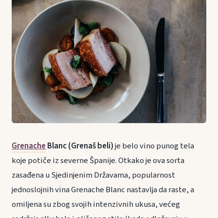
Grenache
Blanc (Grenaš beli)
je belo vino punog tela
koje potiče iz severne Španije. Otkako je ova sorta
zasađena u Sjedinjenim Državama, popularnost
jednoslojnih vina Grenache Blanc nastavlja da raste, a
omiljena su zbog svojih intenzivnih ukusa, većeg