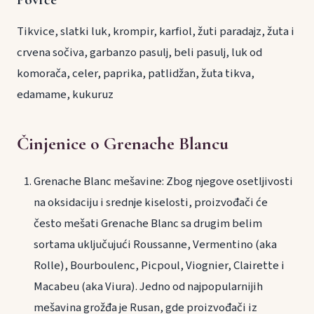
Tikvice, slatki luk, krompir, karfiol, žuti paradajz, žuta i
crvena sočiva, garbanzo pasulj, beli pasulj, luk od
komorača, celer, paprika, patlidžan, žuta tikva,
edamame, kukuruz
Činjenice o Grenache Blancu
Grenache Blanc mešavine: Zbog njegove osetljivosti
na oksidaciju i srednje kiselosti, proizvođači će
često mešati Grenache Blanc sa drugim belim
sortama uključujući Roussanne, Vermentino (aka
Rolle), Bourboulenc, Picpoul, Viognier, Clairette i
Macabeu (aka Viura). Jedno od najpopularnijih
mešavina grožđa je Rusan, gde proizvođači iz