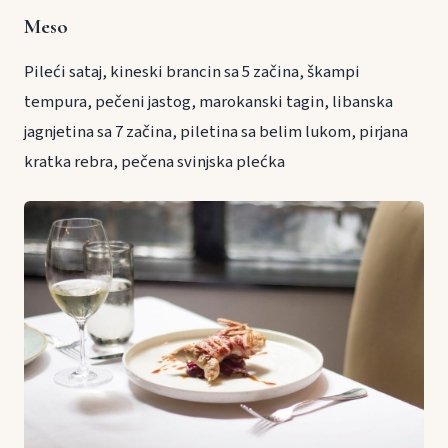
Meso
Pileći sataj, kineski brancin sa 5 začina, škampi
tempura, pečeni jastog, marokanski tagin, libanska
jagnjetina sa 7 začina, piletina sa belim lukom, pirjana
kratka rebra, pečena svinjska plećka