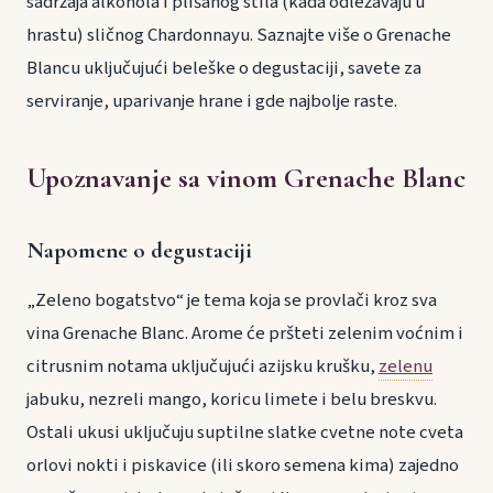
sadržaja alkohola i plišanog stila (kada odležavaju u
hrastu) sličnog Chardonnayu. Saznajte više o Grenache
Blancu uključujući beleške o degustaciji, savete za
serviranje, uparivanje hrane i gde najbolje raste.
Upoznavanje sa vinom Grenache Blanc
Napomene o degustaciji
„Zeleno bogatstvo“ je tema koja se provlači kroz sva
vina Grenache Blanc. Arome će pršteti zelenim voćnim i
citrusnim notama uključujući azijsku krušku,
zelenu
jabuku, nezreli mango, koricu limete i belu breskvu.
Ostali ukusi uključuju suptilne slatke cvetne note cveta
orlovi nokti i piskavice (ili skoro semena kima) zajedno