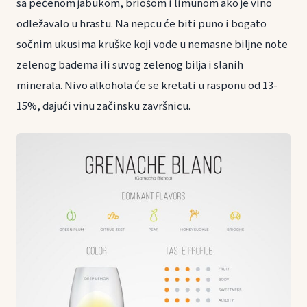
sa pečenom jabukom, briošom i limunom ako je vino
odležavalo u hrastu. Na nepcu će biti puno i bogato
sočnim ukusima kruške koji vode u nemasne biljne note
zelenog badema ili suvog zelenog bilja i slanih
minerala. Nivo alkohola će se kretati u rasponu od 13-
15%, dajući vinu začinsku završnicu.