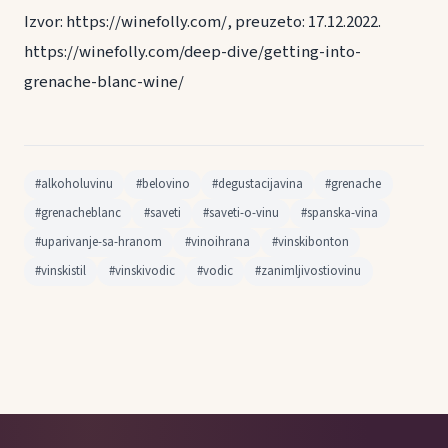
Izvor: https://winefolly.com/, preuzeto: 17.12.2022.
https://winefolly.com/deep-dive/getting-into-
grenache-blanc-wine/
#alkoholuvinu
#belovino
#degustacijavina
#grenache
#grenacheblanc
#saveti
#saveti-o-vinu
#spanska-vina
#uparivanje-sa-hranom
#vinoihrana
#vinskibonton
#vinskistil
#vinskivodic
#vodic
#zanimljivostiovinu