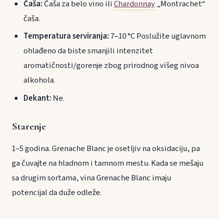
Čaša:
Čaša za belo vino ili
Chardonnay
„Montrachet“
čaša.
Temperatura serviranja:
7–10 °C Poslužite uglavnom
ohlađeno da biste smanjili intenzitet
aromatičnosti/gorenje zbog prirodnog višeg nivoa
alkohola.
Dekant:
Ne.
Starenje
1–5 godina. Grenache Blanc je osetljiv na oksidaciju, pa
ga čuvajte na hladnom i tamnom mestu. Kada se mešaju
sa drugim sortama, vina Grenache Blanc imaju
potencijal da duže odleže.