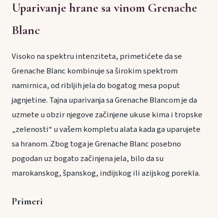
Uparivanje hrane sa vinom Grenache
Blanc
Visoko na spektru intenziteta, primetićete da se
Grenache Blanc kombinuje sa širokim spektrom
namirnica, od ribljih jela do bogatog mesa poput
jagnjetine. Tajna uparivanja sa Grenache Blancom je da
uzmete u obzir njegove začinjene ukuse kima i tropske
„zelenosti“ u vašem kompletu alata kada ga uparujete
sa hranom. Zbog toga je Grenache Blanc posebno
pogodan uz bogato začinjena jela, bilo da su
marokanskog, španskog, indijskog ili azijskog porekla.
Primeri