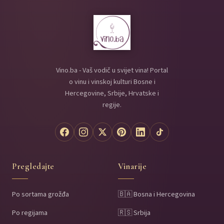
Vino.ba - Vaš vodič u svijet vina! Portal
o vinu i vinskoj kulturi Bosne i
Hercegovine, Srbije, Hrvatske i
regije.
Pregledajte
Vinarije
Po sortama grožđa
🇧🇦 Bosna i Hercegovina
Po regijama
🇷🇸 Srbija