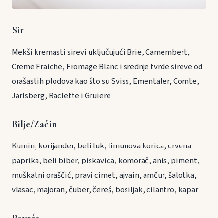
Sir
Mekši kremasti sirevi uključujući Brie, Camembert,
Creme Fraiche, Fromage Blanc i srednje tvrde sireve od
orašastih plodova kao što su Sviss, Ementaler, Comte,
Jarlsberg, Raclette i Gruiere
Bilje/Začin
Kumin, korijander, beli luk, limunova korica, crvena
paprika, beli biber, piskavica, komorač, anis, piment,
muškatni oraščić, pravi cimet, ajvain, amčur, šalotka,
vlasac, majoran, čuber, čereš, bosiljak, cilantro, kapar
Povrće