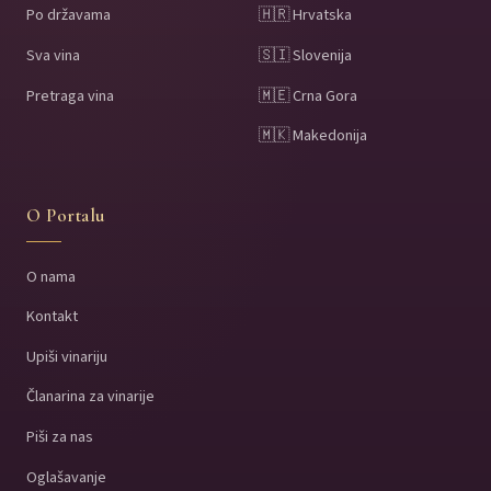
Po državama
🇭🇷 Hrvatska
Sva vina
🇸🇮 Slovenija
Pretraga vina
🇲🇪 Crna Gora
🇲🇰 Makedonija
O Portalu
O nama
Kontakt
Upiši vinariju
Članarina za vinarije
Piši za nas
Oglašavanje