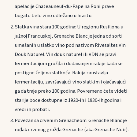
apelacije Chateauneuf-du-Pape na Roni prave
bogato belo vino odležano u hrastu.
Slatka vina stara 100 godina: U regionu Rusiljona u
južnoj Francuskoj, Grenache Blanc je jedna od sorti
umešanih u slatko vino pod nazivom Rivesaltes Vin
Douk Naturel. Vin douk naturel ili VDN se pravi
fermentacijom grožđa i dodavanjem rakije kada se
postigne željena slatkoća. Rakija zaustavlja
fermentaciju, završavajući vino slatkim i ojačavajući
ga da traje preko 100 godina. Povremeno ćete videti
starije boce dostupne iz 1920-ih i 1930-ih godina i
vredi ih probati.
Povezan sa crvenim Grenacheom: Grenache Blanc je
rođak crvenog grožđa Grenache (aka Grenache Noir).