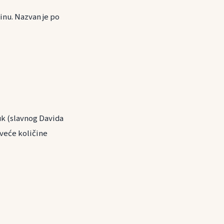
nu. Nazvan je po
uk (slavnog Davida
 veće količine