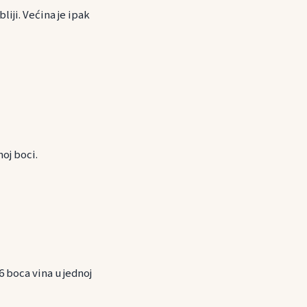
liji. Većina je ipak
oj boci.
 boca vina u jednoj