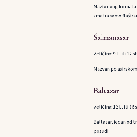
Naziv ovog formata mo
smatra samo flašir
Šalmanasar
Veličina: 9 L, ili 12
Nazvan po asirskom k
Baltazar
Veličina: 12 L, ili 1
Baltazar, jedan od t
posudi.