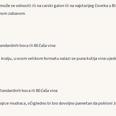
že se odnositi ili na carski galon ili na najstarijeg čoveka u Bib
anom zabavom.
 standardnih boca ili 60 čaša vina
ralju, u ovom velikom formatu nalazi se puna kutija vina u jedn
6 standardnih boca ili 80 čaša vina
rojice mudraca, očigledno bi bio dovoljno pametan da pokloni 16