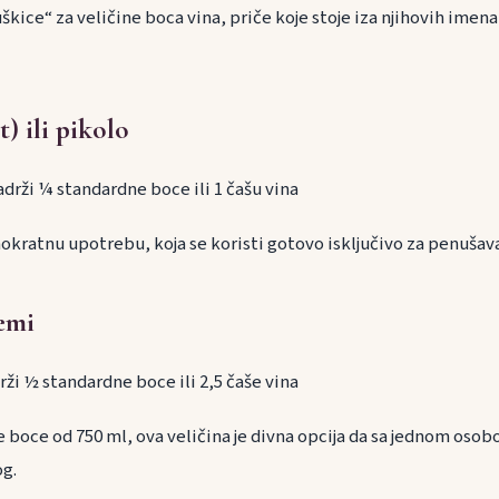
kice“ za veličine boca vina, priče koje stoje iza njihovih imena 
) ili pikolo
sadrži ¼ standardne boce ili 1 čašu vina
okratnu upotrebu, koja se koristi gotovo isključivo za penušava
demi
drži ½ standardne boce ili 2,5 čaše vina
 boce od 750 ml, ova veličina je divna opcija da sa jednom oso
g.