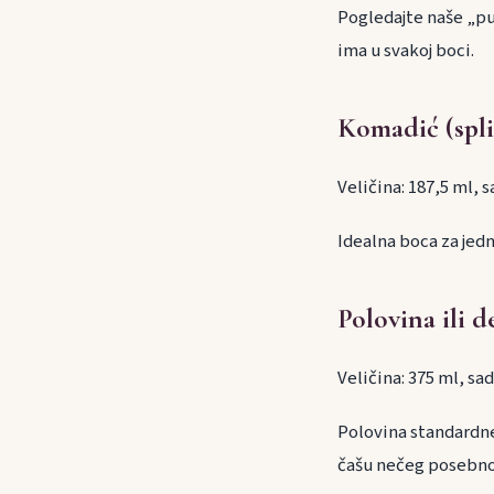
Pogledajte naše „puš
ima u svakoj boci.
Komadić (split
Veličina: 187,5 ml, 
Idealna boca za jedn
Polovina ili 
Veličina: 375 ml, sa
Polovina standardne
čašu nečeg posebno