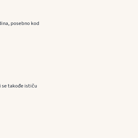
odina, posebno kod
 se takođe ističu