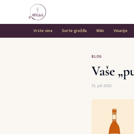
Vrste vina
Sorte grožđa
Wiki
Vinarije
BLOG
Vaše „pu
31. juli 2025.