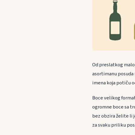
Od preslatkog malog
asortimanu posuda ra
imena koja potiču od 
Boce velikog formata
ogromne boce sa tro
bez obzira želite li 
za svaku priliku pos