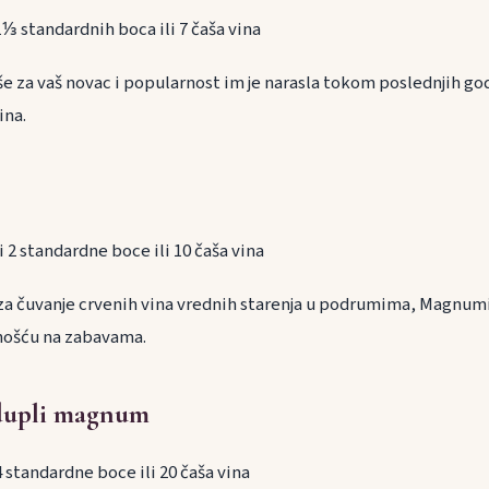
 1⅓ standardnih boca ili 7 čaša vina
e za vaš novac i popularnost im je narasla tokom poslednjih g
ina.
ži 2 standardne boce ili 10 čaša vina
za čuvanje crvenih vina vrednih starenja u podrumima, Magnumi
nošću na zabavama.
 dupli magnum
 4 standardne boce ili 20 čaša vina