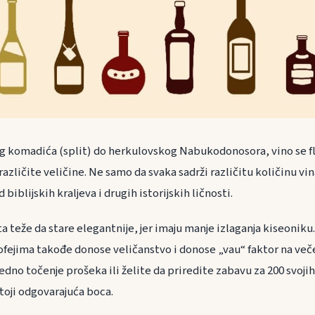
 komadića (split) do herkulovskog Nabukodonosora, vino se fl
zličite veličine. Ne samo da svaka sadrži različitu količinu vina
biblijskih kraljeva i drugih istorijskih ličnosti.
 teže da stare elegantnije, jer imaju manje izlaganja kiseoniku
fejima takođe donose veličanstvo i donose „vau“ faktor na več
jedno točenje prošeka ili želite da priredite zabavu za 200 svojih 
toji odgovarajuća boca.