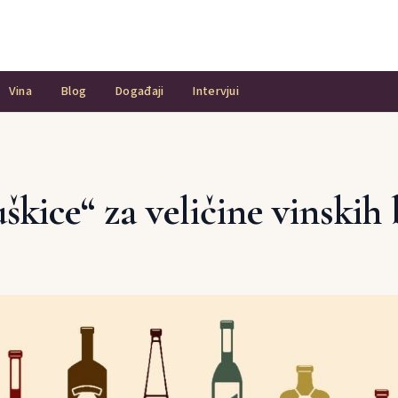
Vina
Blog
Događaji
Intervjui
škice“ za veličine vinskih