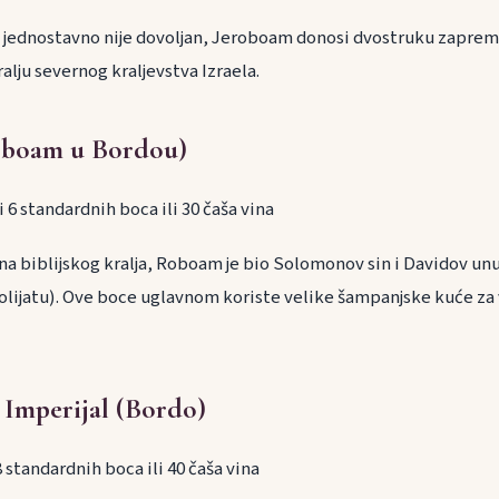
jednostavno nije dovoljan, Jeroboam donosi dvostruku zapremi
lju severnog kraljevstva Izraela.
oboam u Bordou)
ži 6 standardnih boca ili 30 čaša vina
 na biblijskog kralja, Roboam je bio Solomonov sin i Davidov un
 Golijatu). Ove boce uglavnom koriste velike šampanjske kuće za
 Imperijal (Bordo)
 8 standardnih boca ili 40 čaša vina