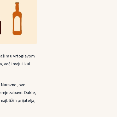
ašira u vrtoglavom
, već imaju i kul
. Naravno, ove
ernje zabave. Dakle,
najbližih prijatelja,