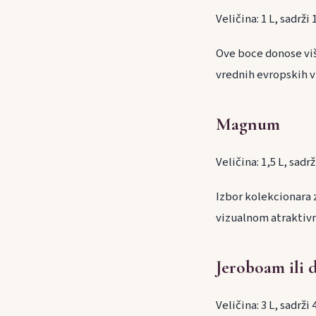
Veličina: 1 L, sadrži
Ove boce donose viš
vrednih evropskih v
Magnum
Veličina: 1,5 L, sadr
Izbor kolekcionara 
vizualnom atraktiv
Jeroboam ili
Veličina: 3 L, sadrži