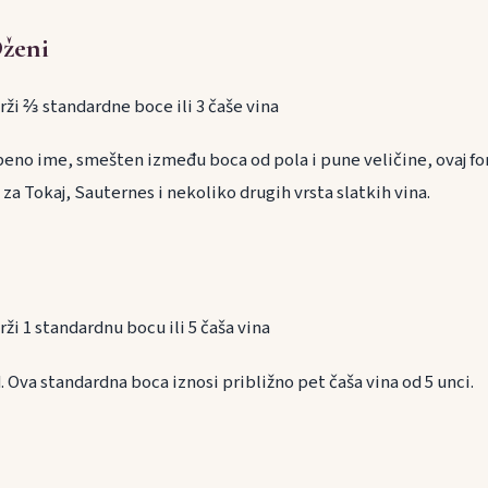
Dženi
drži ⅔ standardne boce ili 3 čaše vina
žbeno ime, smešten između boca od pola i pune veličine, ovaj f
za Tokaj, Sauternes i nekoliko drugih vrsta slatkih vina.
rži 1 standardnu bocu ili 5 čaša vina
. Ova standardna boca iznosi približno pet čaša vina od 5 unci.