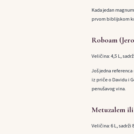
Kada jedan magnum 
prvom biblijskom kra
Roboam (Jer
Veličina: 4,5 L, sadr
Još jedna referenca
iz priče o Davidu i
penušavog vina.
Metuzalem ili
Veličina: 6 L, sadrži