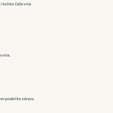
i koliko čaša vina
 vina.
bom podelite zdravu