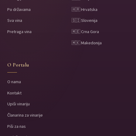
Po državama
🇭🇷 Hrvatska
Sva vina
🇸🇮 Slovenija
Pretraga vina
🇲🇪 Crna Gora
🇲🇰 Makedonija
O Portalu
O nama
Kontakt
Upiši vinariju
Članarina za vinarije
Piši za nas