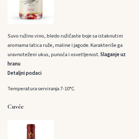
Suvo ružino vino, bledo ružičaste boje sa istaknutim
aromama latica ruže, maline i jagode. Karakteriše ga
uravnoteženi ukus, punoća i osvetljenost.
Slaganje uz
hranu
Detaljni podaci
Temperatura serviranja 7-10°C.
Cuvée