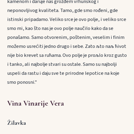
kamenom i daruje nas grožđem vrhunskog i
neponovljivog kvaliteta. Tamo, gde smo rođeni, gde
istinski pripadamo. Veliko srce je ovo polje, i veliko srce
smo mi, kao što nas je ovo polje naučilo kako da se
ponašamo. Samo otvorenim, poštenim, veselim i finim
možemo usrećiti jedno drugo i sebe. Zato љto naљ ћivot
nije bio krevet sa ruћama. Ovo polje je proљlo kroz gusto
i tanko, ali najbolje stvari su ostale. Samo su najbolji
uspeli da rastu i daju sve te prirodne lepotice na koje
smo ponosni."
Vina Vinarije Vera
Žilavka