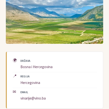
🌍
DRŽAVA
Bosna i Hercegovina
📍
REGIJA
Hercegovina
✉
EMAIL
vinarije@vino.ba