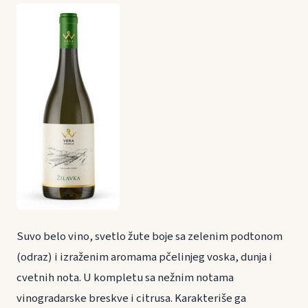
Suvo belo vino, svetlo žute boje sa zelenim podtonom
(odraz) i izraženim aromama pčelinjeg voska, dunja i
cvetnih nota. U kompletu sa nežnim notama
vinogradarske breskve i citrusa. Karakteriše ga