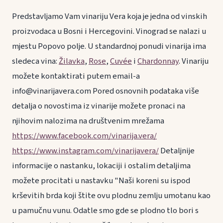
Predstavljamo Vam vinariju Vera koja je jedna od vinskih
proizvodaca u Bosni i Hercegovini. Vinograd se nalazi u
mjestu Popovo polje. U standardnoj ponudi vinarija ima
sledeca vina:
Žilavka
,
Rose
,
Cuvée
i
Chardonnay
. Vinariju
možete kontaktirati putem email-a
info@vinarijavera.com Pored osnovnih podataka više
detalja o novostima iz vinarije možete pronaci na
njihovim nalozima na društvenim mrežama
https://www.facebook.com/vinarija.vera/
https://www.instagram.com/vinarijavera/
Detaljnije
informacije o nastanku, lokaciji i ostalim detaljima
možete procitati u nastavku "Naši koreni su ispod
krševitih brda koji štite ovu plodnu zemlju umotanu kao
u pamučnu vunu. Odatle smo gde se plodno tlo bori s