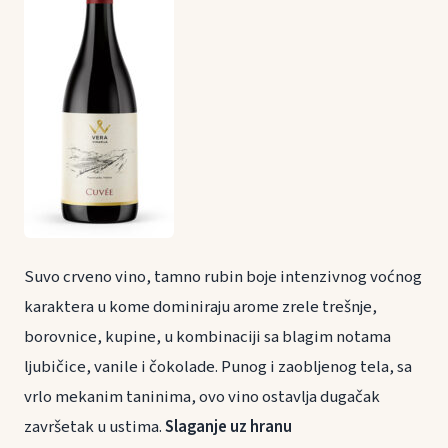
Suvo crveno vino, tamno rubin boje intenzivnog voćnog
karaktera u kome dominiraju arome zrele trešnje,
borovnice, kupine, u kombinaciji sa blagim notama
ljubičice, vanile i čokolade. Punog i zaobljenog tela, sa
vrlo mekanim taninima, ovo vino ostavlja dugačak
završetak u ustima.
Slaganje uz hranu