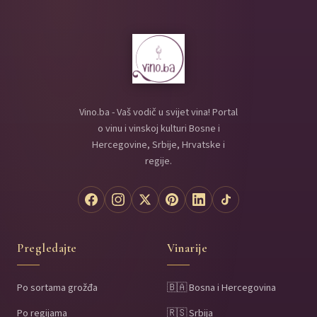
Vino.ba - Vaš vodič u svijet vina! Portal
o vinu i vinskoj kulturi Bosne i
Hercegovine, Srbije, Hrvatske i
regije.
Pregledajte
Vinarije
Po sortama grožđa
🇧🇦 Bosna i Hercegovina
Po regijama
🇷🇸 Srbija