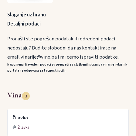
Slaganje uz hranu
Detaljni podaci
Pronašli ste pogrešan podatak ili odredeni podaci
nedostaju? Budite slobodni da nas kontaktirate na
email vinarije@vino.ba i mi cemo ispraviti podatke.
Napomena: Navedeni podaci su preuzeti sa službenih stranica vinarije i vlasnik
portala ne odgovara za tacnost istih.
Vina
3
Žilavka
🍇
Žilavka