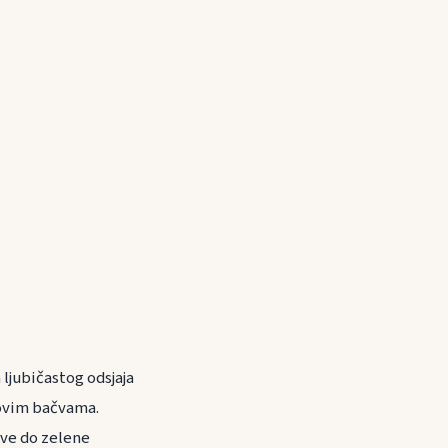
ljubičastog odsjaja
tovim bačvama.
sve do zelene