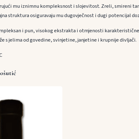
arujući mu iznimnu kompleksnost i slojevitost. Zreli, smireni tan
ujna struktura osiguravaju mu dugovječnost i dugi potencijal doz
mpleksan i pun, visokog ekstrakta i otmjenosti karakteristične 
 s jelima od govedine, svinjetine, janjetine i krupnije divljači.
°C
Košutić