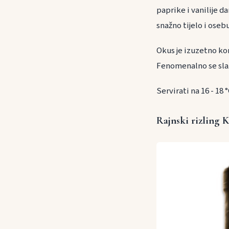
paprike i vanilije d
snažno tijelo i oseb
Okus je izuzetno ko
Fenomenalno se slaže
Servirati na 16 - 18 
Rajnski rizling 