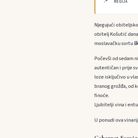
📍
REGIJA
Njegujući obiteljsko
obitelj Košutić dan
moslavačku sortu
š
Počevši od sedam niz
autentičan i prije s
loze isključivo u v
branog grožđa, od ko
finoće.
Ljubitelji vina i en
U ponudi ova vinarij
Cabernet Sauvig