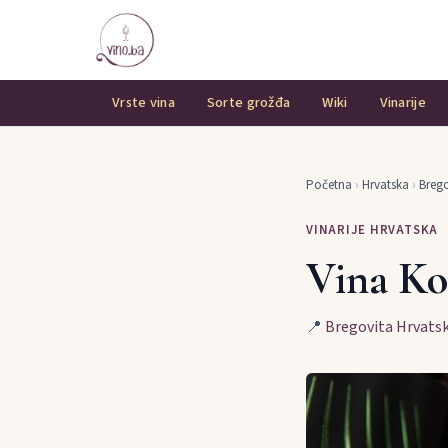
Vrste vina
Sorte grožđa
Wiki
Vinarije
Početna
›
Hrvatska
›
Brego
VINARIJE HRVATSKA
Vina Ko
📍
Bregovita Hrvats