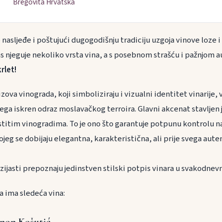
Bregovita Hrvatska
 nasljeđe i poštujući dugogodišnju tradiciju uzgoja vinove loze i
as njeguje nekoliko vrsta vina, a s posebnom strašću i pažnjom 
krlet!
ova vinograda, koji simboliziraju i vizualni identitet vinarije, 
vega iskren odraz moslavačkog terroira. Glavni akcenat stavljen 
lastitim vinogradima. To je ono što garantuje potpunu kontrolu 
jeg se dobijaju elegantna, karakteristična, ali prije svega aute
tuzijasti prepoznaju jedinstven stilski potpis vinara u svakodnev
a ima sledeća vina:
non Košutić