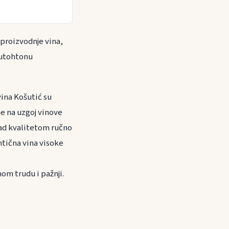
 proizvodnje vina,
autohtonu
vina Košutić su
je na uzgoj vinove
nad kvalitetom ručno
ntična vina visoke
nom trudu i pažnji.