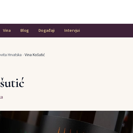
Vina
Blog
Događaji
Intervjui
vita Hrvatska
›
Vina Košutić
šutić
ka