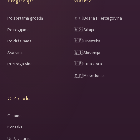
Pregledajte
Vinarije
Po sortama grožđa
🇧🇦 Bosna i Hercegovina
Po regijama
🇷🇸 Srbija
Po državama
🇭🇷 Hrvatska
Sva vina
🇸🇮 Slovenija
Pretraga vina
🇲🇪 Crna Gora
🇲🇰 Makedonija
O Portalu
O nama
Kontakt
Upiši vinariju