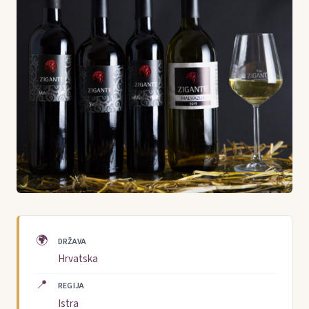
🌍
DRŽAVA
Hrvatska
📍
REGIJA
Istra