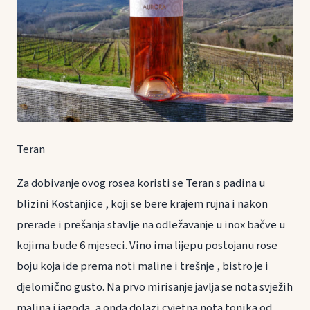
Teran
Za dobivanje ovog rosea koristi se Teran s padina u
blizini Kostanjice , koji se bere krajem rujna i nakon
prerade i prešanja stavlje na odležavanje u inox bačve u
kojima bude 6 mjeseci. Vino ima lijepu postojanu rose
boju koja ide prema noti maline i trešnje , bistro je i
djelomično gusto. Na prvo mirisanje javlja se nota svježih
malina i jagoda, a onda dolazi cvjetna nota tonika od