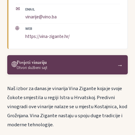
✉
EMAIL
vinarije@vino.ba
🌐
WEB
https://vina-zigante.hr/
Posjeti vinariju
🌐
→
Otvori službeni sajt
Naš izbor za danas je vinarija Vina Zigante koja je svoje
čokote smjestila u regiji Istra u Hrvatskoj. Predivni
vinogradi ove vinarije nalaze se u mjestu Kostajnica, kod
Grožnjana. Vina Zigante nastaju u spoju duge tradicije i
moderne tehnologije.