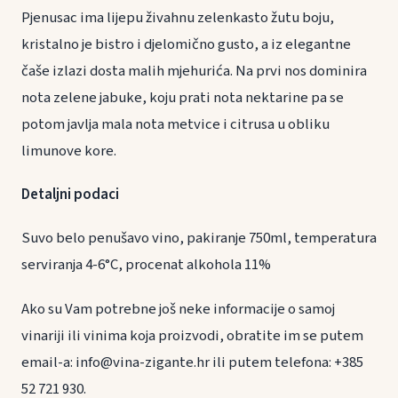
Pjenusac ima lijepu živahnu zelenkasto žutu boju,
kristalno je bistro i djelomično gusto, a iz elegantne
čaše izlazi dosta malih mjehurića. Na prvi nos dominira
nota zelene jabuke, koju prati nota nektarine pa se
potom javlja mala nota metvice i citrusa u obliku
limunove kore.
Detaljni podaci
Suvo belo penušavo vino, pakiranje 750ml, temperatura
serviranja 4-6°C, procenat alkohola 11%
Ako su Vam potrebne još neke informacije o samoj
vinariji ili vinima koja proizvodi, obratite im se putem
email-a: info@vina-zigante.hr ili putem telefona: +385
52 721 930.