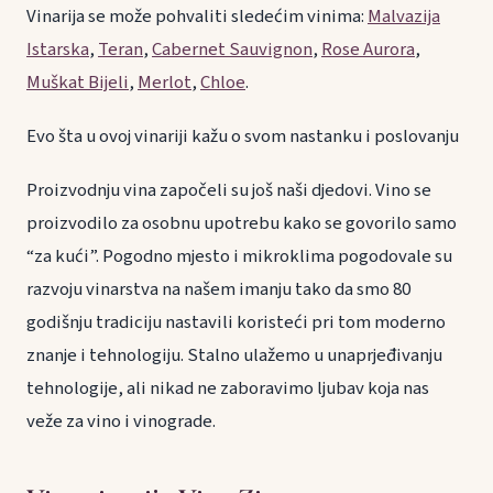
Vinarija se može pohvaliti sledećim vinima:
Malvazija
Istarska
,
Teran
,
Cabernet Sauvignon
,
Rose Aurora
,
Muškat Bijeli
,
Merlot
,
Chloe
.
Evo šta u ovoj vinariji kažu o svom nastanku i poslovanju
Proizvodnju vina započeli su još naši djedovi. Vino se
proizvodilo za osobnu upotrebu kako se govorilo samo
“za kući”. Pogodno mjesto i mikroklima pogodovale su
razvoju vinarstva na našem imanju tako da smo 80
godišnju tradiciju nastavili koristeći pri tom moderno
znanje i tehnologiju. Stalno ulažemo u unaprjeđivanju
tehnologije, ali nikad ne zaboravimo ljubav koja nas
veže za vino i vinograde.