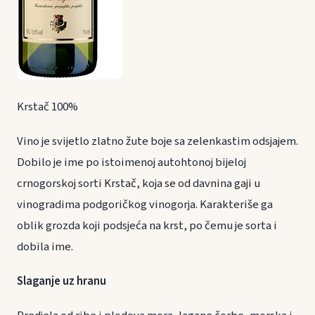
Krstač 100%
Vino je svijetlo zlatno žute boje sa zelenkastim odsjajem.
Dobilo je ime po istoimenoj autohtonoj bijeloj
crnogorskoj sorti Krstač, koja se od davnina gaji u
vinogradima podgoričkog vinogorja. Karakteriše ga
oblik grozda koji podsjeća na krst, po čemu je sorta i
dobila ime.
Slaganje uz hranu