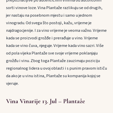
prepoznatljive po autentičnim vinima od autohtonih
sorti vinove loze. Vina Plantaže razlikuju se od drugih,
jer nastaju na posebnom mjestu i samo u jednom
vinogradu. Od svega što postoji, kažu, vrijeme je
najdragocjenije. I za vino vrijeme je veoma važno. Vrijeme
kada se proizvodi grožđe i prerađuje u vino. Vrijeme
kada se vino čuva, njeguje. Vrijeme kada vino sazri. Više
od pola vijeka Plantaže sve svoje vrijeme poklanjaju
grožđu i vinu. Zbog toga Plantaže zauzimaju poziciju
regionalnog lidera u ovoj oblasti i s punim pravom ističu
da ako je u vinu istina, Plantaže su kompanija kojoj se
vjeruje.
Vina Vinarije 13. Jul – Plantaže