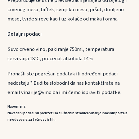
Preporučuje se uz ne previše začinjena jela od bijelog i
crvenog mesa, biftek, svinjsko meso, pršut, dimljeno
meso, tvrde sireve kao i uz kolače od maka i oraha.
Detaljni podaci
Suvo crveno vino, pakiranje 750ml, temperatura
serviranja 18°C, procenat alkohola 14%
Pronašli ste pogrešan podatak ili određeni podaci
nedostaju ? Budite slobodni da nas kontaktirate na
email vinarije@vino.ba i mi ćemo ispraviti podatke.
Napomena:
Navedeni podaci su preuzeti sa službenih stranica vinarije i vlasnik portala
ne odgovara za tačnost istih.