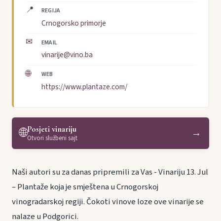
📍
REGIJA
Crnogorsko primorje
✉
EMAIL
vinarije@vino.ba
🌐
WEB
https://www.plantaze.com/
Posjeti vinariju
🌐
→
Otvori službeni sajt
Naši autori su za danas pripremili za Vas - Vinariju 13. Jul
– Plantaže koja je smještena u Crnogorskoj
vinogradarskoj regiji. Čokoti vinove loze ove vinarije se
nalaze u Podgorici.