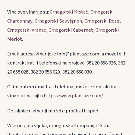
Vina ove vinarije su:
Crnogorski Krstač
,
Crnogorski
Chardonnay
,
Crnogorski Sauvignon
,
Crnogorski Rose
,
Crnogorski Vranac
,
Crnogorski Cabernet
,
Crnogorski
Merlot
.
Email adresa vinarije je info@plantaze.com, a možete ih
kontraktirati i telefonski na brojeve: 382 20 658 026, 382
20 658 028, 382 20 658 029, 382 20 658 030.
Osim putem email-a i telefona, možete kontaktirati
vinariju i na sajtu
https://www.plantaze.com/
.
Detaljnije o vinariji možete pročitati ispod
Više od pola vijeka, crnogorska kompanija 13. Jul –
Plantaže predstavlja jednog od najvećih i najznačajnijih