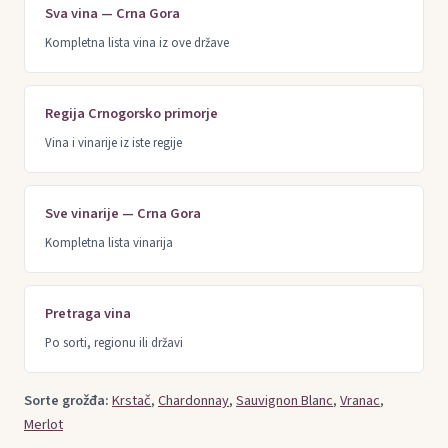
Sva vina — Crna Gora
Kompletna lista vina iz ove države
Regija Crnogorsko primorje
Vina i vinarije iz iste regije
Sve vinarije — Crna Gora
Kompletna lista vinarija
Pretraga vina
Po sorti, regionu ili državi
Sorte grožđa:
Krstač
,
Chardonnay
,
Sauvignon Blanc
,
Vranac
,
Merlot