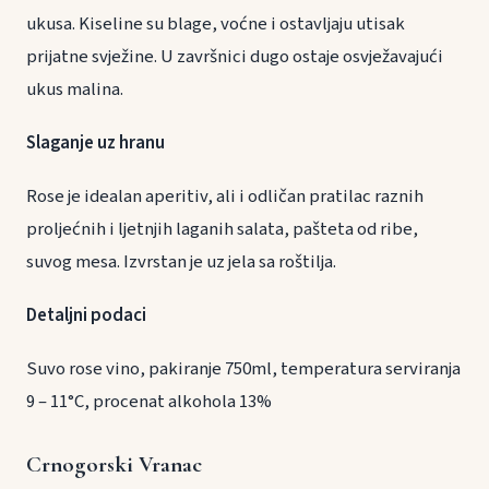
ukusa. Kiseline su blage, voćne i ostavljaju utisak
prijatne svježine. U završnici dugo ostaje osvježavajući
ukus malina.
Slaganje uz hranu
Rose je idealan aperitiv, ali i odličan pratilac raznih
proljećnih i ljetnjih laganih salata, pašteta od ribe,
suvog mesa. Izvrstan je uz jela sa roštilja.
Detaljni podaci
Suvo rose vino, pakiranje 750ml, temperatura serviranja
9 – 11°C, procenat alkohola 13%
Crnogorski Vranac