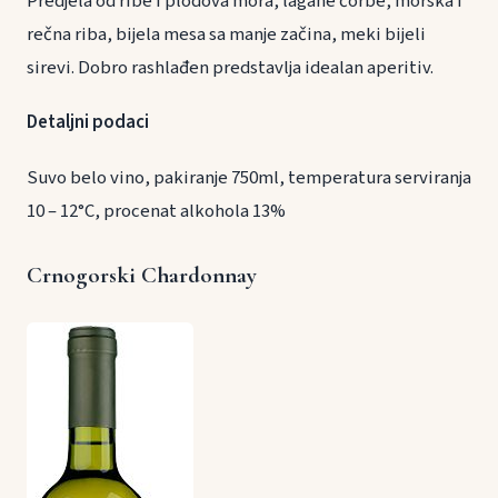
Predjela od ribe i plodova mora, lagane čorbe, morska i
rečna riba, bijela mesa sa manje začina, meki bijeli
sirevi. Dobro rashlađen predstavlja idealan aperitiv.
Detaljni podaci
Suvo belo vino, pakiranje 750ml, temperatura serviranja
10 – 12°C, procenat alkohola 13%
Crnogorski Chardonnay