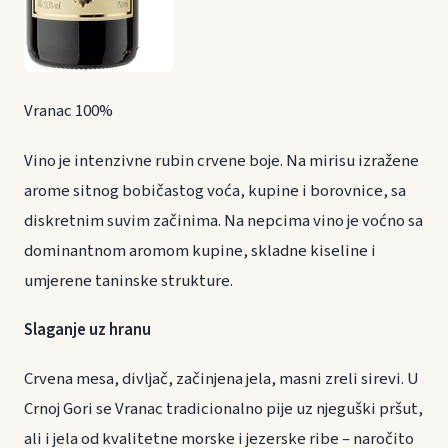
Vranac 100%
Vino je intenzivne rubin crvene boje. Na mirisu izražene
arome sitnog bobičastog voća, kupine i borovnice, sa
diskretnim suvim začinima. Na nepcima vino je voćno sa
dominantnom aromom kupine, skladne kiseline i
umjerene taninske strukture.
Slaganje uz hranu
Crvena mesa, divljač, začinjena jela, masni zreli sirevi. U
Crnoj Gori se Vranac tradicionalno pije uz njeguški pršut,
ali i jela od kvalitetne morske i jezerske ribe – naročito