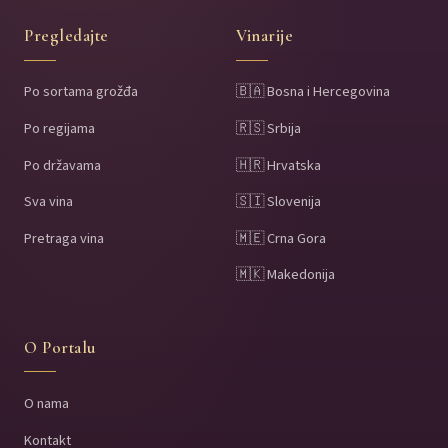
Pregledajte
Vinarije
Po sortama grožđa
🇧🇦 Bosna i Hercegovina
Po regijama
🇷🇸 Srbija
Po državama
🇭🇷 Hrvatska
Sva vina
🇸🇮 Slovenija
Pretraga vina
🇲🇪 Crna Gora
🇲🇰 Makedonija
O Portalu
O nama
Kontakt