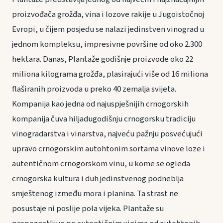
proizvođača grožđa, vina i lozove rakije u Jugoistočnoj
Evropi, u čijem posjedu se nalazi jedinstven vinograd u
jednom kompleksu, impresivne površine od oko 2.300
hektara. Danas, Plantaže godišnje proizvode oko 22
miliona kilograma grožđa, plasirajući više od 16 miliona
flaširanih proizvoda u preko 40 zemalja svijeta.
Kompanija kao jedna od najuspješnijih crnogorskih
kompanija čuva hiljadugodišnju crnogorsku tradiciju
vinogradarstva i vinarstva, najveću pažnju posvećujući
upravo crnogorskim autohtonim sortama vinove loze i
autentičnom crnogorskom vinu, u kome se ogleda
crnogorska kultura i duh jedinstvenog podneblja
smještenog između mora i planina. Ta strast ne
posustaje ni poslije pola vijeka. Plantaže su