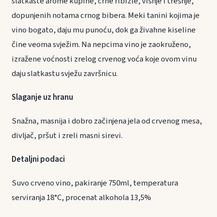
slatkaste arome kupine, crne ribizle, višnje i trešnje,
dopunjenih notama crnog bibera. Meki tanini kojima je
vino bogato, daju mu punoću, dok ga živahne kiseline
čine veoma svježim. Na nepcima vino je zaokruženo,
izražene voćnosti zrelog crvenog voća koje ovom vinu
daju slatkastu svježu završnicu.
Slaganje uz hranu
Snažna, masnija i dobro začinjena jela od crvenog mesa,
divljač, pršut i zreli masni sirevi.
Detaljni podaci
Suvo crveno vino, pakiranje 750ml, temperatura
serviranja 18°C, procenat alkohola 13,5%