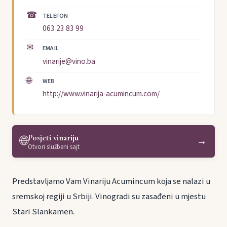
☎
TELEFON
063 23 83 99
✉
EMAIL
vinarije@vino.ba
🌐
WEB
http://www.vinarija-acumincum.com/
Posjeti vinariju
🌐
→
Otvori službeni sajt
Predstavljamo Vam Vinariju Acumincum koja se nalazi u
sremskoj regiji u Srbiji. Vinogradi su zasađeni u mjestu
Stari Slankamen.