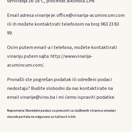
serviranja 16-18°C, procenat alkohola 13%
Email adresa vinarije je: office@vinarija-acumincum.com
ili ih možete kontaktirati telefonom na broj: 063 23 83
99.
Osim putem email-a i telefona, možete kontaktirati
vinariju putem sajta: http://www.vinarija-
acumincum.com/.
Pronašli ste pogrešan podatak ili određeni podaci
nedostaju? Budite slobodni da nas kontaktirate na
email vinarije@vino.ba i mi ćemo ispraviti podatke.
Napomena: Navedeni podaci su preuzeti sa službenih stranica vinarije i
vlasnik portala ne odgovara za tačnost istih.