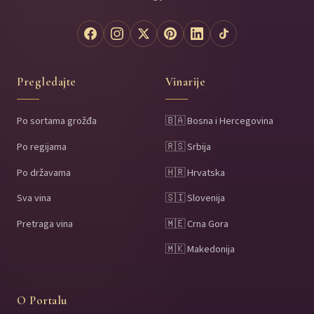
Pregledajte
Vinarije
Po sortama grožđa
🇧🇦 Bosna i Hercegovina
Po regijama
🇷🇸 Srbija
Po državama
🇭🇷 Hrvatska
Sva vina
🇸🇮 Slovenija
Pretraga vina
🇲🇪 Crna Gora
🇲🇰 Makedonija
O Portalu