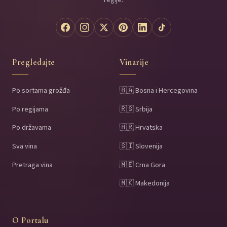
Pregledajte
Vinarije
Po sortama grožđa
🇧🇦 Bosna i Hercegovina
Po regijama
🇷🇸 Srbija
Po državama
🇭🇷 Hrvatska
Sva vina
🇸🇮 Slovenija
Pretraga vina
🇲🇪 Crna Gora
🇲🇰 Makedonija
O Portalu