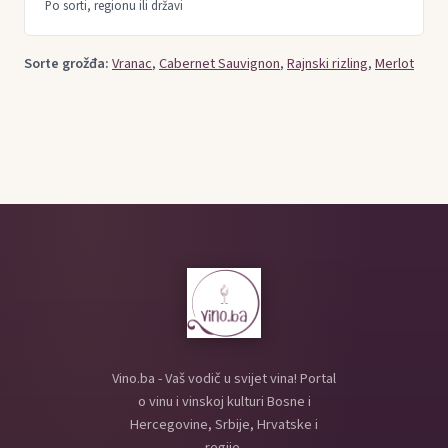
Po sorti, regionu ili državi
Sorte grožđa:
Vranac
,
Cabernet Sauvignon
,
Rajnski rizling
,
Merlot
Vino.ba - Vaš vodič u svijet vina! Portal
o vinu i vinskoj kulturi Bosne i
Hercegovine, Srbije, Hrvatske i
regije.