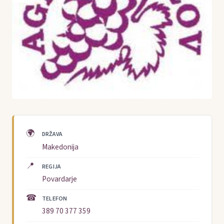
🌍
DRŽAVA
Makedonija
📍
REGIJA
Povardarje
☎
TELEFON
389 70 377 359