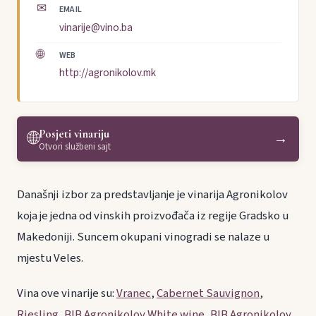
✉
EMAIL
vinarije@vino.ba
🌐
WEB
http://agronikolov.mk
Posjeti vinariju
🌐
→
Otvori službeni sajt
Današnji izbor za predstavljanje je vinarija Agronikolov
koja je jedna od vinskih proizvođača iz regije Gradsko u
Makedoniji. Suncem okupani vinogradi se nalaze u
mjestu Veles.
Vina ove vinarije su:
Vranec
,
Cabernet Sauvignon
,
Riesling
,
BIB Agronikolov White wine
,
BIB Agronikolov