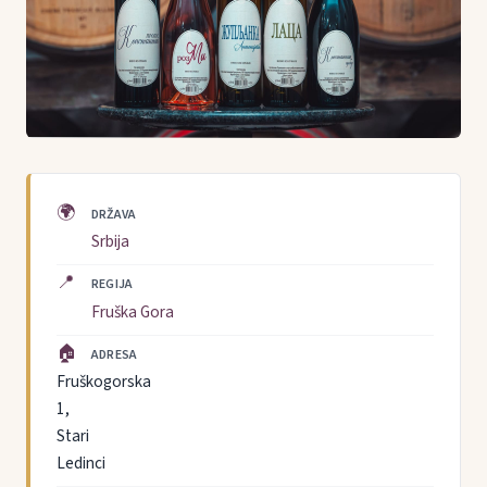
🌍
DRŽAVA
Srbija
📍
REGIJA
Fruška Gora
🏠
ADRESA
Fruškogorska
1,
Stari
Ledinci