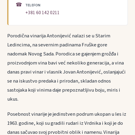
☎
TELEFON
+381 60 142 0211
Porodična vinarija Antonijević nalazi se u Starim
Ledincima, na severnim padinama Fruške gore
nadomak Novog Sada. Porodica se gajenjem grožđa i
proizvodnjom vina bavi već nekoliko generacija, a vina
danas pravi vinar i vlasnik Jovan Antonijević, oslanjajući
se na iskustvo predaka i prirodan, skladan odnos
sastojaka koji vinima daje prepoznatljivu boju, miris i
ukus.
Posebnost vinarije je jedinstven podrum ukopan u les iz
1963. godine, koji su gradili rudari iz Vrdnika i koji je do
danas sačuvao svoj prvobitni oblik i namenu. Vinarija