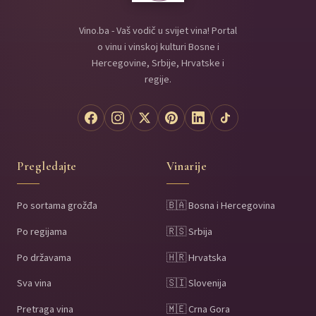
Vino.ba - Vaš vodič u svijet vina! Portal
o vinu i vinskoj kulturi Bosne i
Hercegovine, Srbije, Hrvatske i
regije.
Pregledajte
Vinarije
Po sortama grožđa
🇧🇦 Bosna i Hercegovina
Po regijama
🇷🇸 Srbija
Po državama
🇭🇷 Hrvatska
Sva vina
🇸🇮 Slovenija
Pretraga vina
🇲🇪 Crna Gora