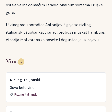
ostaje verna domaćim i tradicionalnim sortama Fruške
gore.
U vinogradu porodice Antonijević gaje se rizling
italijanski, župljanka, vranac, probus i muskat hamburg.
Vinarija je otvorena za posete i degustacije uz najavu.
Vina
5
Rizling italijanski
Suvo belo vino
🍇
Rizling italijanski