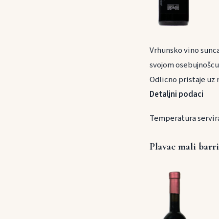
Vrhunsko vino sunca
svojom osebujnošcu,
Odlicno pristaje uz r
Detaljni podaci
Temperatura servira
Plavac mali barr