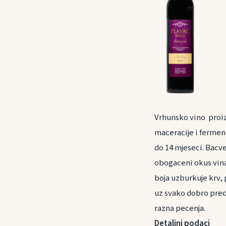
Vrhunsko vino proiz
maceracije i fermen
do 14 mjeseci. Bacve
obogaceni okus vina
boja uzburkuje krv, 
uz svako dobro predj
razna pecenja.
Detaljni podaci