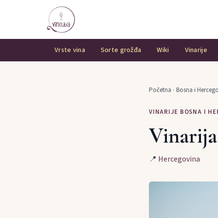
Vrste vina
Sorte grožđa
Wiki
Vinarije
Početna
›
Bosna i Herceg
VINARIJE BOSNA I H
Vinarija
📍
Hercegovina