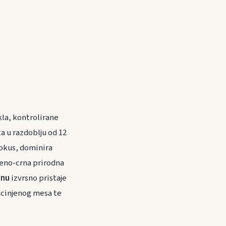
la, kontrolirane
a u razdoblju od 12
 okus, dominira
veno-crna prirodna
anu
izvrsno pristaje
zacinjenog mesa te