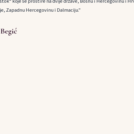
tok“ koje se prostire na dvije države, Bosnu i Hercegovinu i Hrv
je, Zapadnu Hercegovinu i Dalmaciju."
 Begić