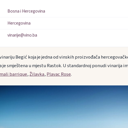
Bosna i Hercegovina
Hercegovina
vinarije@vino.ba
inariju Begić koja je jedna od vinskih proizvođača hercegovačke 
a je smještena u mjestu Rastok. U standardnoj ponudi vinarija im
mali barrique
,
Žilavka
,
Plavac Rose
.