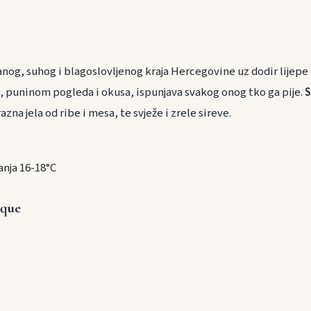
nog, suhog i blagoslovljenog kraja Hercegovine uz dodir lijepe
 puninom pogleda i okusa, ispunjava svakog onog tko ga pije.
S
azna jela od ribe i mesa, te svježe i zrele sireve.
nja 16-18°C
ique