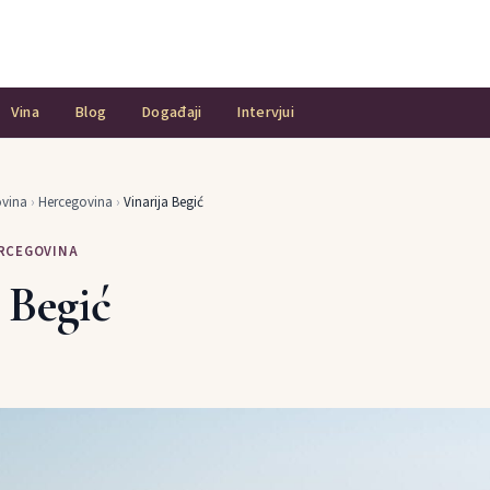
Vina
Blog
Događaji
Intervjui
ovina
›
Hercegovina
›
Vinarija Begić
ERCEGOVINA
 Begić