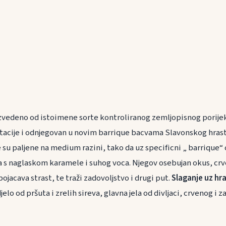
vedeno od istoimene sorte kontroliranog zemljopisnog porijek
tacije i odnjegovan u novim barrique bacvama Slavonskog hrast
 su paljene na medium razini, tako da uz specificni „ barrique“
 s naglaskom karamele i suhog voca. Njegov osebujan okus, cr
pojacava strast, te traži zadovoljstvo i drugi put.
Slaganje uz hr
elo od pršuta i zrelih sireva, glavna jela od divljaci, crvenog i 