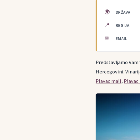
🌍
DRŽAVA
📍
REGIJA
✉
EMAIL
Predstavljamo Vam v
Hercegovini. Vinarij
Plavac mali
,
Plavac 