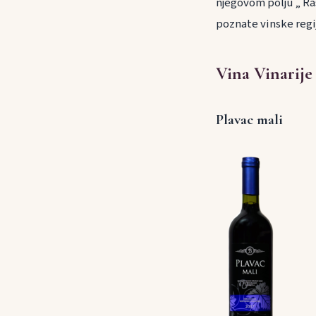
njegovom polju „ Ras
poznate vinske regi
Vina Vinarije
Plavac mali