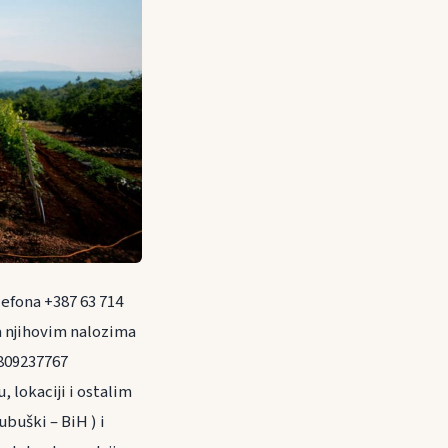
efona +387 63 714
a njihovim nalozima
809237767
, lokaciji i ostalim
buški – BiH ) i