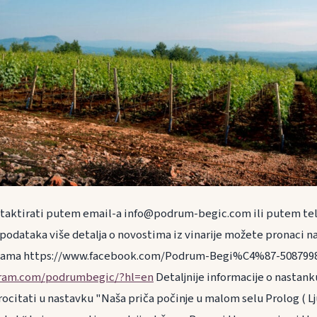
ntaktirati putem email-a info@podrum-begic.com ili putem tel
podataka više detalja o novostima iz vinarije možete pronaci n
žama https://www.facebook.com/Podrum-Begi%C4%87-508799
gram.com/podrumbegic/?hl=en
Detaljnije informacije o nastanku
citati u nastavku "Naša priča počinje u malom selu Prolog ( Lju