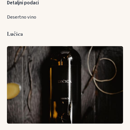
Detaljni podaci
Desertno vino
Lučica