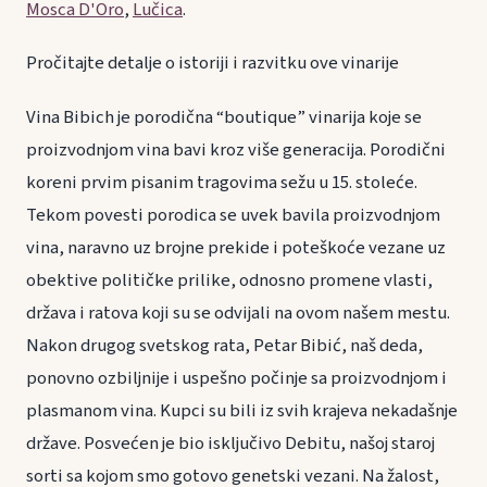
Mosca D'Oro
,
Lučica
.
Pročitajte detalje o istoriji i razvitku ove vinarije
Vina Bibich je porodična “boutique” vinarija koje se
proizvodnjom vina bavi kroz više generacija. Porodični
koreni prvim pisanim tragovima sežu u 15. stoleće.
Tekom povesti porodica se uvek bavila proizvodnjom
vina, naravno uz brojne prekide i poteškoće vezane uz
obektive političke prilike, odnosno promene vlasti,
država i ratova koji su se odvijali na ovom našem mestu.
Nakon drugog svetskog rata, Petar Bibić, naš deda,
ponovno ozbiljnije i uspešno počinje sa proizvodnjom i
plasmanom vina. Kupci su bili iz svih krajeva nekadašnje
države. Posvećen je bio isključivo Debitu, našoj staroj
sorti sa kojom smo gotovo genetski vezani. Na žalost,