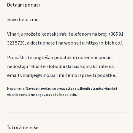
Detaljni podaci
Suvo belo vino
Vinariju možete kontaktirati telefonom na broj: +385 91
323 5729, a dostupna je i na web sajtu: http://bibich.co/.
Pronašli ste pogrešan podatak ili određeni podaci
nedostaju? Budite slobodni da nas kontaktirate na
email vinarije@vino.ba i mi ćemo ispraviti podatke.
Napomena: Navedeni podaci su preuzeti sa službenih stranica vinarije i
vlasnik portala ne odgovara za tačnost istih.
Istražite više