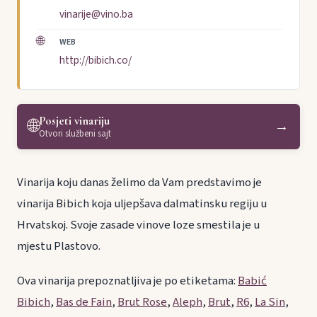
vinarije@vino.ba
🌐
WEB
http://bibich.co/
Posjeti vinariju
🌐
→
Otvori službeni sajt
Vinarija koju danas želimo da Vam predstavimo je
vinarija Bibich koja uljepšava dalmatinsku regiju u
Hrvatskoj. Svoje zasade vinove loze smestila je u
mjestu Plastovo.
Ova vinarija prepoznatljiva je po etiketama:
Babić
Bibich
,
Bas de Fain
,
Brut Rose
,
Aleph
,
Brut
,
R6
,
La Sin
,