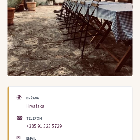
🌍
DRŽAVA
Hrvatska
☎
TELEFON
+385 91 323 5729
✉
EMAIL