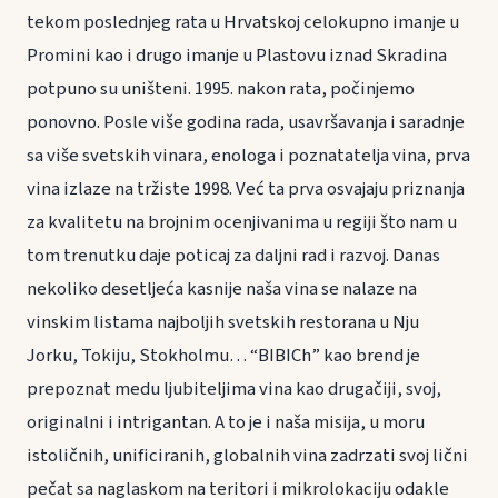
tekom poslednjeg rata u Hrvatskoj celokupno imanje u
Promini kao i drugo imanje u Plastovu iznad Skradina
potpuno su uništeni. 1995. nakon rata, počinjemo
ponovno. Posle više godina rada, usavršavanja i saradnje
sa više svetskih vinara, enologa i poznatatelja vina, prva
vina izlaze na tržiste 1998. Već ta prva osvajaju priznanja
za kvalitetu na brojnim ocenjivanima u regiji što nam u
tom trenutku daje poticaj za daljni rad i razvoj. Danas
nekoliko desetljeća kasnije naša vina se nalaze na
vinskim listama najboljih svetskih restorana u Nju
Jorku, Tokiju, Stokholmu… “BIBICh” kao brend je
prepoznat medu ljubiteljima vina kao drugačiji, svoj,
originalni i intrigantan. A to je i naša misija, u moru
istoličnih, unificiranih, globalnih vina zadrzati svoj lični
pečat sa naglaskom na teritori i mikrolokaciju odakle