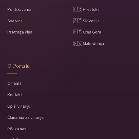
Po državama
🇭🇷 Hrvatska
Sva vina
🇸🇮 Slovenija
Pretraga vina
🇲🇪 Crna Gora
🇲🇰 Makedonija
O Portalu
O nama
Kontakt
Upiši vinariju
Članarina za vinarije
Piši za nas