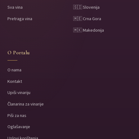
Sva vina
🇸🇮 Slovenija
Pretraga vina
🇲🇪 Crna Gora
🇲🇰 Makedonija
O Portalu
O nama
Kontakt
Upiši vinariju
Članarina za vinarije
Piši za nas
Oglašavanje
Uslovi korištenja