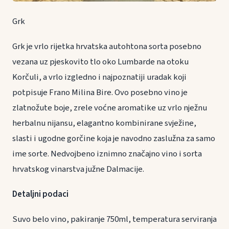
Grk
Grk je vrlo rijetka hrvatska autohtona sorta posebno
vezana uz pjeskovito tlo oko Lumbarde na otoku
Korčuli, a vrlo izgledno i najpoznatiji uradak koji
potpisuje Frano Milina Bire. Ovo posebno vino je
zlatnožute boje, zrele voćne aromatike uz vrlo nježnu
herbalnu nijansu, elagantno kombinirane svježine,
slasti i ugodne gorčine koja je navodno zaslužna za samo
ime sorte. Nedvojbeno iznimno značajno vino i sorta
hrvatskog vinarstva južne Dalmacije.
Detaljni podaci
Suvo belo vino, pakiranje 750ml, temperatura serviranja