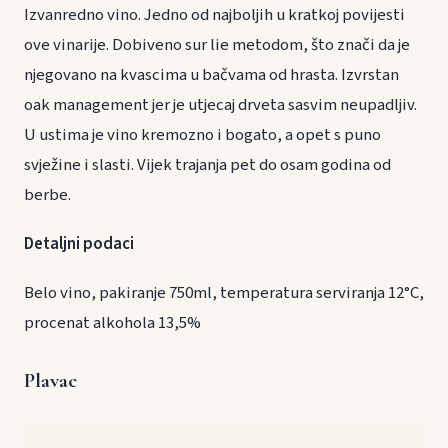
Izvanredno vino. Jedno od najboljih u kratkoj povijesti
ove vinarije. Dobiveno sur lie metodom, što znači da je
njegovano na kvascima u bačvama od hrasta. Izvrstan
oak management jer je utjecaj drveta sasvim neupadljiv.
U ustima je vino kremozno i bogato, a opet s puno
svježine i slasti. Vijek trajanja pet do osam godina od
berbe.
Detaljni podaci
Belo vino, pakiranje 750ml, temperatura serviranja 12°C,
procenat alkohola 13,5%
Plavac