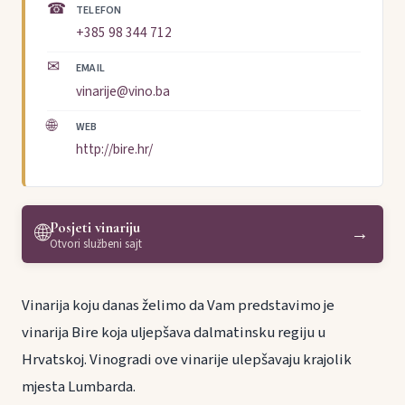
☎
TELEFON
+385 98 344 712
✉
EMAIL
vinarije@vino.ba
🌐
WEB
http://bire.hr/
Posjeti vinariju
🌐
→
Otvori službeni sajt
Vinarija koju danas želimo da Vam predstavimo je
vinarija Bire koja uljepšava dalmatinsku regiju u
Hrvatskoj. Vinogradi ove vinarije ulepšavaju krajolik
mjesta Lumbarda.