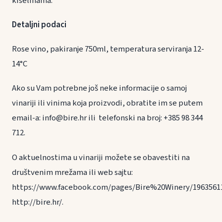
kiselinama.
Detaljni podaci
Rose vino, pakiranje 750ml, temperatura serviranja 12-
14°C
Ako su Vam potrebne još neke informacije o samoj
vinariji ili vinima koja proizvodi, obratite im se putem
email-a: info@bire.hr ili telefonski na broj: +385 98 344
712.
O aktuelnostima u vinariji možete se obavestiti na
društvenim mrežama ili web sajtu:
https://www.facebook.com/pages/Bire%20Winery/19635611
http://bire.hr/.