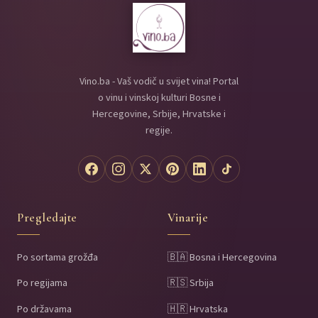
Vino.ba - Vaš vodič u svijet vina! Portal
o vinu i vinskoj kulturi Bosne i
Hercegovine, Srbije, Hrvatske i
regije.
Pregledajte
Vinarije
Po sortama grožđa
🇧🇦 Bosna i Hercegovina
Po regijama
🇷🇸 Srbija
Po državama
🇭🇷 Hrvatska