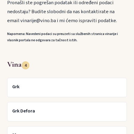
Pronašli ste pogrešan podatak ili određeni podaci
nedostaju? Budite slobodni da nas kontaktirate na
email vinarije@vino.ba i mi ćemo ispraviti podatke.
Napomena: Navedeni podaci su preuzeti sa službenih stranica vinarije i
vlasnik portala ne odgovara za tačnost istih.
Vina
4
Grk
Grk Defora