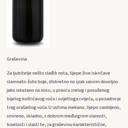
Graševina
Za ljubitelje nešto slađih nota, lijepe žive iskričave
slamnato-žute boje, diskretno no ipak sasvim dovoljno
jako iskazano na nosu, u pravcu zrelog i posuženog
bijelog koštićavog voća i svijetloga cvijeća, u pozadini je
trag orašastog voća. U ustima mekano, lijepo zaobljeno,
smireno, skladno, s dobrom međuigrom slanosti,
kiselosti i slasti te, za graševinu karakteristične,