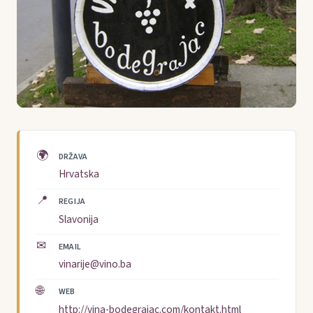
🌍
DRŽAVA
Hrvatska
📍
REGIJA
Slavonija
✉
EMAIL
vinarije@vino.ba
🌐
WEB
http://vina-bodegrajac.com/kontakt.html