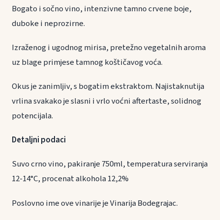
Bogato i sočno vino, intenzivne tamno crvene boje,
duboke i neprozirne.
Izraženog i ugodnog mirisa, pretežno vegetalnih aroma
uz blage primjese tamnog koštičavog voća.
Okus je zanimljiv, s bogatim ekstraktom. Najistaknutija
vrlina svakako je slasni i vrlo voćni aftertaste, solidnog
potencijala.
Detaljni podaci
Suvo crno vino, pakiranje 750ml, temperatura serviranja
12-14°C, procenat alkohola 12,2%
Poslovno ime ove vinarije je Vinarija Bodegrajac.