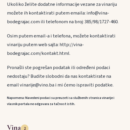
Ukoliko želite dodatne informacije vezane za vinariju
možete ih kontaktirati putem emaila: info@vina-
bodegrajac.com ili telefonom na broj: 385/98/1727-460.
Osim putem email-a i telefona, možete kontaktirati
vinariju putem web sajta: http://vina-
bodegrajac.com/kontakt.html.
Pronašli ste pogrešan podatak ili određeni podaci
nedostaju? Budite slobodni da nas kontaktirate na
email vinarije@vino.ba i mi ćemo ispraviti podatke.
Napomena: Navedeni podaci su preuzeti sa službenih stranica vinarije i
vlasnik portala ne odgovara za tačnost istih.
Vina
2