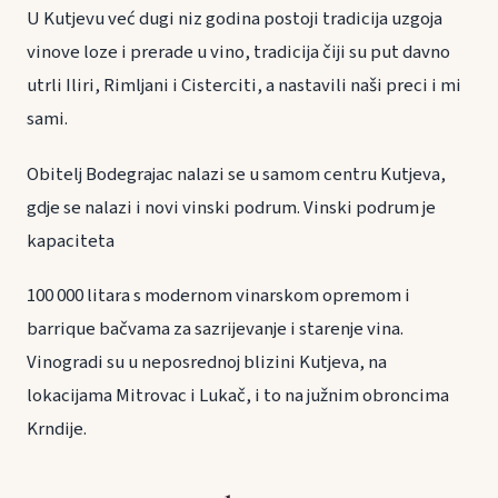
U Kutjevu već dugi niz godina postoji tradicija uzgoja
vinove loze i prerade u vino, tradicija čiji su put davno
utrli Iliri, Rimljani i Cisterciti, a nastavili naši preci i mi
sami.
Obitelj Bodegrajac nalazi se u samom centru Kutjeva,
gdje se nalazi i novi vinski podrum. Vinski podrum je
kapaciteta
100 000 litara s modernom vinarskom opremom i
barrique bačvama za sazrijevanje i starenje vina.
Vinogradi su u neposrednoj blizini Kutjeva, na
lokacijama Mitrovac i Lukač, i to na južnim obroncima
Krndije.