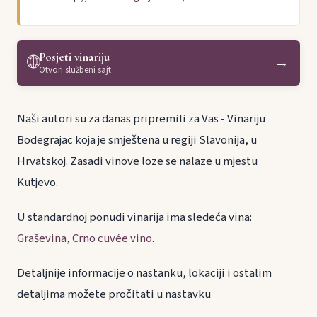
Posjeti vinariju
🌐
→
Otvori službeni sajt
Naši autori su za danas pripremili za Vas - Vinariju
Bodegrajac koja je smještena u regiji Slavonija, u
Hrvatskoj. Zasadi vinove loze se nalaze u mjestu
Kutjevo.
U standardnoj ponudi vinarija ima sledeća vina:
Graševina
,
Crno cuvée vino
.
Detaljnije informacije o nastanku, lokaciji i ostalim
detaljima možete pročitati u nastavku