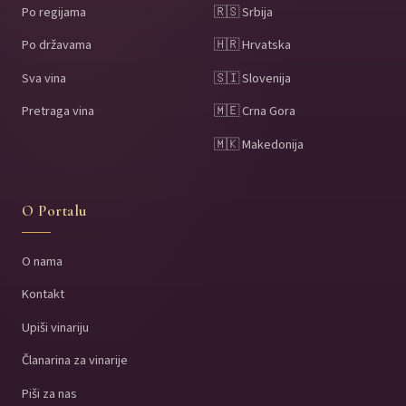
Po regijama
🇷🇸 Srbija
Po državama
🇭🇷 Hrvatska
Sva vina
🇸🇮 Slovenija
Pretraga vina
🇲🇪 Crna Gora
🇲🇰 Makedonija
O Portalu
O nama
Kontakt
Upiši vinariju
Članarina za vinarije
Piši za nas