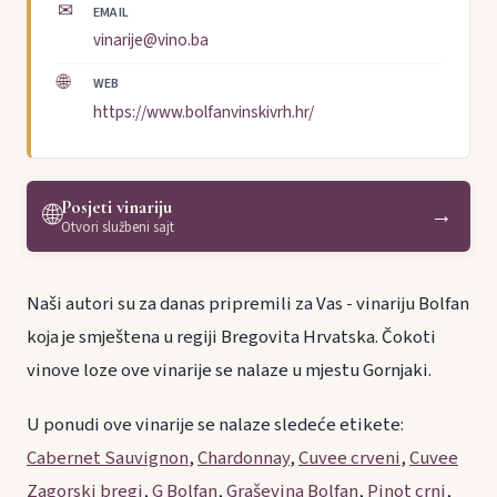
✉
EMAIL
vinarije@vino.ba
🌐
WEB
https://www.bolfanvinskivrh.hr/
Posjeti vinariju
🌐
→
Otvori službeni sajt
Naši autori su za danas pripremili za Vas - vinariju Bolfan
koja je smještena u regiji Bregovita Hrvatska. Čokoti
vinove loze ove vinarije se nalaze u mjestu Gornjaki.
U ponudi ove vinarije se nalaze sledeće etikete:
Cabernet Sauvignon
,
Chardonnay
,
Cuvee crveni
,
Cuvee
Zagorski bregi
,
G Bolfan
,
Graševina Bolfan
,
Pinot crni
,