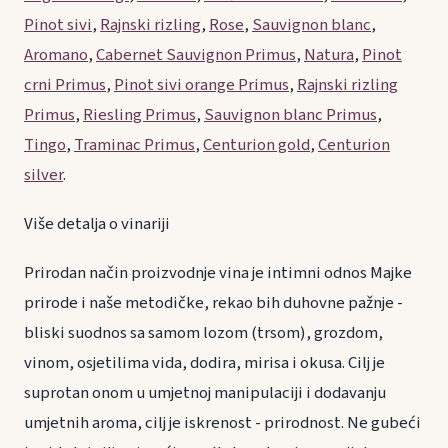
Pinot sivi
,
Rajnski rizling
,
Rose
,
Sauvignon blanc
,
Aromano
,
Cabernet Sauvignon Primus
,
Natura
,
Pinot
crni Primus
,
Pinot sivi orange Primus
,
Rajnski rizling
Primus
,
Riesling Primus
,
Sauvignon blanc Primus
,
Tingo
,
Traminac Primus
,
Centurion gold
,
Centurion
silver
.
Više detalja o vinariji
Prirodan način proizvodnje vina je intimni odnos Majke
prirode i naše metodičke, rekao bih duhovne pažnje -
bliski suodnos sa samom lozom (trsom), grozdom,
vinom, osjetilima vida, dodira, mirisa i okusa. Cilj je
suprotan onom u umjetnoj manipulaciji i dodavanju
umjetnih aroma, cilj je iskrenost - prirodnost. Ne gubeći