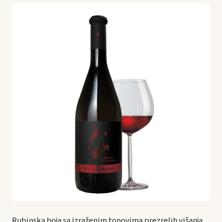
Rubinska boja sa izraženim tonovima prezrelih višanja