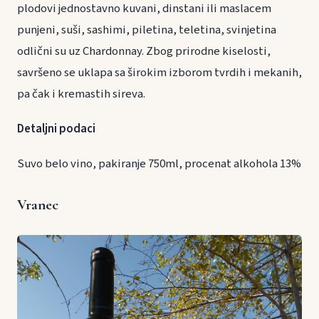
plodovi jednostavno kuvani, dinstani ili maslacem
punjeni, suši, sashimi, piletina, teletina, svinjetina
odlični su uz Chardonnay. Zbog prirodne kiselosti,
savršeno se uklapa sa širokim izborom tvrdih i mekanih,
pa čak i kremastih sireva.
Detaljni podaci
Suvo belo vino, pakiranje 750ml, procenat alkohola 13%
Vranec