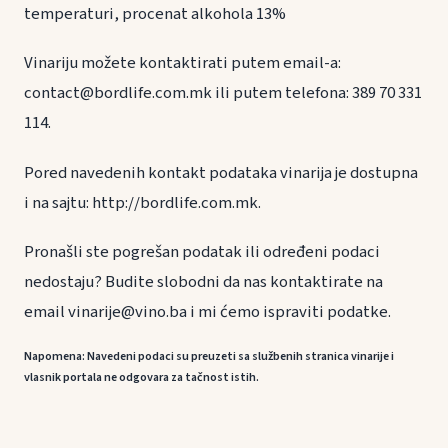
temperaturi, procenat alkohola 13%
Vinariju možete kontaktirati putem email-a:
contact@bordlife.com.mk ili putem telefona: 389 70 331
114.
Pored navedenih kontakt podataka vinarija je dostupna
i na sajtu: http://bordlife.com.mk.
Pronašli ste pogrešan podatak ili određeni podaci
nedostaju? Budite slobodni da nas kontaktirate na
email vinarije@vino.ba i mi ćemo ispraviti podatke.
Napomena: Navedeni podaci su preuzeti sa službenih stranica vinarije i
vlasnik portala ne odgovara za tačnost istih.