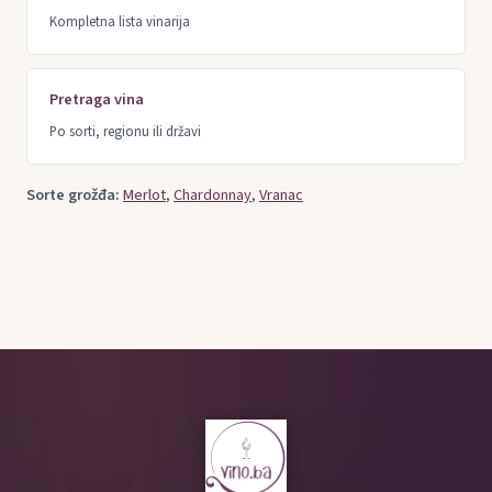
Kompletna lista vinarija
Pretraga vina
Po sorti, regionu ili državi
Sorte grožđa:
Merlot
,
Chardonnay
,
Vranac