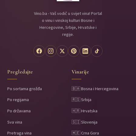
Vino.ba - Vaš vodič u svijet vina! Portal
o vinu i vinskoj kulturi Bosne i
Hercegovine, Srbije, Hrvatske i
regije.
Pregledajte
Vinarije
Po sortama grožđa
🇧🇦 Bosna i Hercegovina
Po regijama
🇷🇸 Srbija
Po državama
🇭🇷 Hrvatska
Sva vina
🇸🇮 Slovenija
Pretraga vina
🇲🇪 Crna Gora