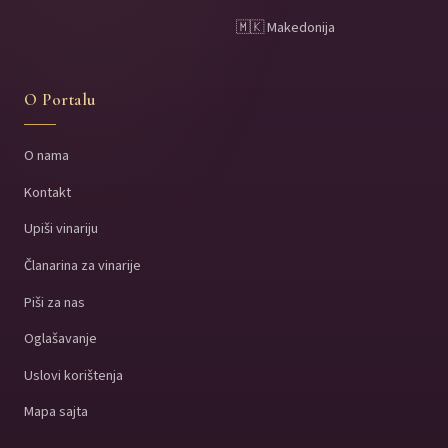
🇲🇰 Makedonija
O Portalu
O nama
Kontakt
Upiši vinariju
Članarina za vinarije
Piši za nas
Oglašavanje
Uslovi korištenja
Mapa sajta