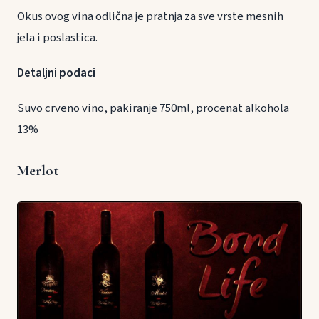
Okus ovog vina odlična je pratnja za sve vrste mesnih
jela i poslastica.
Detaljni podaci
Suvo crveno vino, pakiranje 750ml, procenat alkohola
13%
Merlot