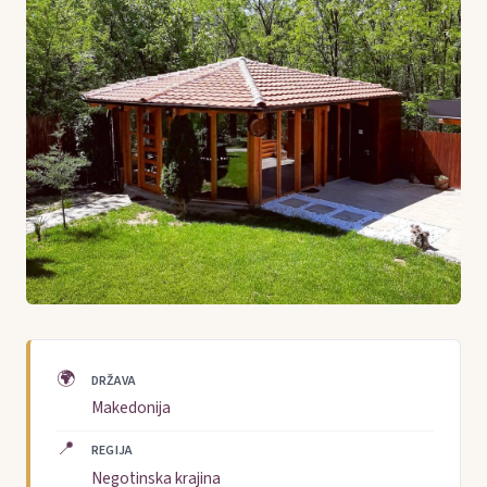
🌍
DRŽAVA
Makedonija
📍
REGIJA
Negotinska krajina