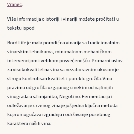
Vranec
.
Više informacija o istoriji i vinariji možete pročitati u
tekstu ispod
Bord Life je mala porodična vinarija sa tradicionalnim
vinarskim tehnikama, minimalnom mehaničkom
intervencijom i velikom posvećenošću. Primarni uslov
za visokokvalitetna vina sa nezaboravnim ukusom je
strogo kontrolisan kvalitet i poreklo grožđa. Vino
pravimo od grožđa uzgajanog u nekim od najfinijih
vinograda u s.Timjaniku, Negotino. Fermentacija i
odležavanje crvenog vina je još jedna ključna metoda
koja omogućava izgradnju i održavanje posebnog
karaktera naših vina.