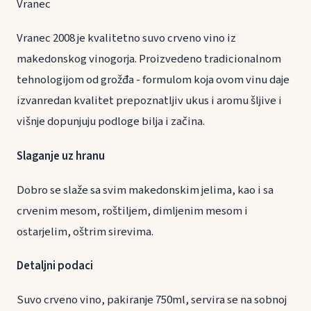
Vranec
Vranec 2008 je kvalitetno suvo crveno vino iz
makedonskog vinogorja. Proizvedeno tradicionalnom
tehnologijom od grožđa - formulom koja ovom vinu daje
izvanredan kvalitet prepoznatljiv ukus i aromu šljive i
višnje dopunjuju podloge bilja i začina.
Slaganje uz hranu
Dobro se slaže sa svim makedonskim jelima, kao i sa
crvenim mesom, roštiljem, dimljenim mesom i
ostarjelim, oštrim sirevima.
Detaljni podaci
Suvo crveno vino, pakiranje 750ml, servira se na sobnoj