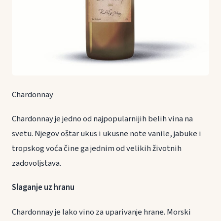
Chardonnay
Chardonnay je jedno od najpopularnijih belih vina na
svetu. Njegov oštar ukus i ukusne note vanile, jabuke i
tropskog voća čine ga jednim od velikih životnih
zadovoljstava.
Slaganje uz hranu
Chardonnay je lako vino za uparivanje hrane. Morski