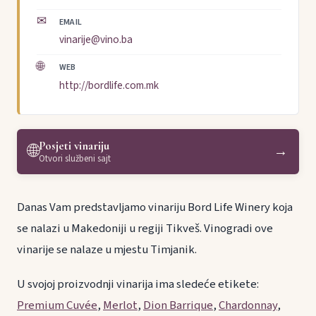
✉
EMAIL
vinarije@vino.ba
🌐
WEB
http://bordlife.com.mk
Posjeti vinariju
🌐
→
Otvori službeni sajt
Danas Vam predstavljamo vinariju Bord Life Winery koja
se nalazi u Makedoniji u regiji Tikveš. Vinogradi ove
vinarije se nalaze u mjestu Timjanik.
U svojoj proizvodnji vinarija ima sledeće etikete:
Premium Cuvée
,
Merlot
,
Dion Barrique
,
Chardonnay
,