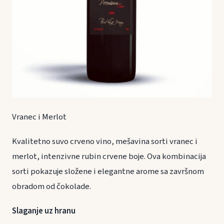
Vranec i Merlot
Kvalitetno suvo crveno vino, mešavina sorti vranec i
merlot, intenzivne rubin crvene boje. Ova kombinacija
sorti pokazuje složene i elegantne arome sa završnom
obradom od čokolade.
Slaganje uz hranu