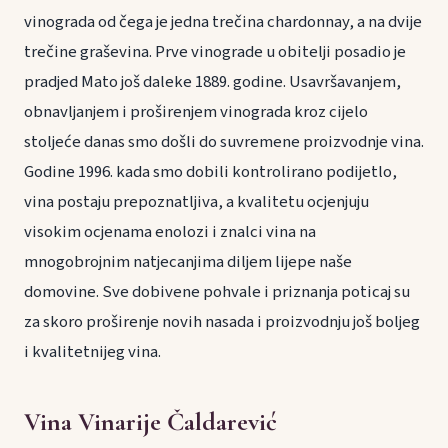
vinograda od čega je jedna trečina chardonnay, a na dvije
trečine graševina. Prve vinograde u obitelji posadio je
pradjed Mato još daleke 1889. godine. Usavršavanjem,
obnavljanjem i proširenjem vinograda kroz cijelo
stoljeće danas smo došli do suvremene proizvodnje vina.
Godine 1996. kada smo dobili kontrolirano podijetlo,
vina postaju prepoznatljiva, a kvalitetu ocjenjuju
visokim ocjenama enolozi i znalci vina na
mnogobrojnim natjecanjima diljem lijepe naše
domovine. Sve dobivene pohvale i priznanja poticaj su
za skoro proširenje novih nasada i proizvodnju još boljeg
i kvalitetnijeg vina.
Vina Vinarije Čaldarević