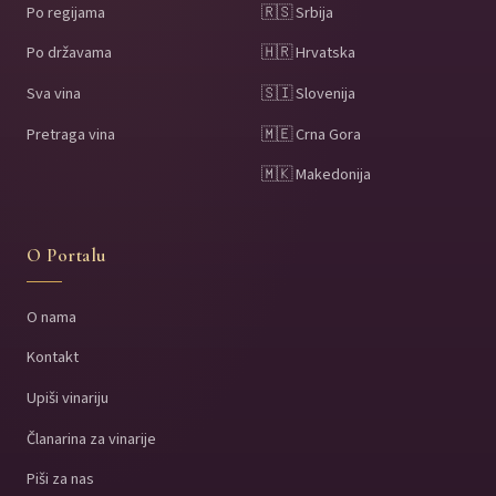
Po regijama
🇷🇸 Srbija
Po državama
🇭🇷 Hrvatska
Sva vina
🇸🇮 Slovenija
Pretraga vina
🇲🇪 Crna Gora
🇲🇰 Makedonija
O Portalu
O nama
Kontakt
Upiši vinariju
Članarina za vinarije
Piši za nas