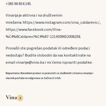
+385 98 854 245.
Vinarija je aktivna i na društvenim
mrežama: https://www.instagram.com/vina_caldarevic/,
https://www.facebook.com/Vina-
%C4%8Caldarevi%C4%87-1214309652008258.
Pronašli ste pogrešan podatak ili određeni podaci
nedostaju? Budite slobodni da nas kontaktirate na
email vinarije@vino.ba i mi ćemo ispraviti podatke.
Napomena: Navedeni podaci su preuzeti sa službenih stranica vinarije i
vlasnik portala ne odgovara za tačnost istih.
Vina
2