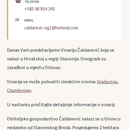
☎
TELEFON
+385 98 854 245
✉
EMAIL
caldarevic-og1@hotmail.com
Danas Vam predstavljamo Vinariju Čaldarević koja se
nalazi u Hrvatskoj u regiji Slavonija. Vinogradi su
zasađeni u mjestu Orlovac.
Vinarija se može pohvaliti sledećim vinima:
Graševina
,
Chardonnay
.
U nastavku pročitajte detaljnije informacije o vinariji
Obiteljsko gospodarstvo Čaldarević nalazi se u Oriovcu
nedaleko od Slavonskog Broda. Posjedujemo 2 hektara