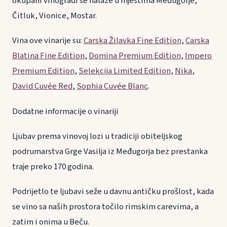
okupani vinogradi se nalaze u mjestima Međugorje,
Čitluk, Vionice, Mostar.
Vina ove vinarije su:
Carska Žilavka Fine Edition
,
Carska
Blatina Fine Edition
,
Domina Premium Edition
,
Impero
Premium Edition
,
Selekcija Limited Edition
,
Nika
,
David Cuvée Red
,
Sophia Cuvée Blanc
.
Dodatne informacije o vinariji
Ljubav prema vinovoj lozi u tradiciji obiteljskog
podrumarstva Grge Vasilja iz Međugorja bez prestanka
traje preko 170 godina.
Podrijetlo te ljubavi seže u davnu antičku prošlost, kada
se vino sa naših prostora točilo rimskim carevima, a
zatim i onima u Beču.