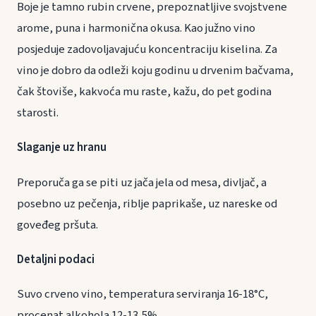
Boje je tamno rubin crvene, prepoznatljive svojstvene
arome, puna i harmonična okusa. Kao južno vino
posjeduje zadovoljavajuću koncentraciju kiselina. Za
vino je dobro da odleži koju godinu u drvenim bačvama,
čak štoviše, kakvoća mu raste, kažu, do pet godina
starosti.
Slaganje uz hranu
Preporuča ga se piti uz jača jela od mesa, divljač, a
posebno uz pečenja, riblje paprikaše, uz nareske od
goveđeg pršuta.
Detaljni podaci
Suvo crveno vino, temperatura serviranja 16-18°C,
procenat alkohola 12-13,5%