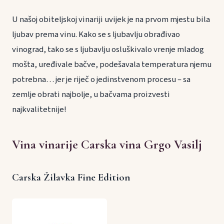
U našoj obiteljskoj vinariji uvijek je na prvom mjestu bila
ljubav prema vinu. Kako se s ljubavlju obrađivao
vinograd, tako se s ljubavlju osluškivalo vrenje mladog
mošta, uređivale bačve, podešavala temperatura njemu
potrebna… jer je riječ o jedinstvenom procesu – sa
zemlje obrati najbolje, u bačvama proizvesti
najkvalitetnije!
Vina vinarije Carska vina Grgo Vasilj
Carska Žilavka Fine Edition