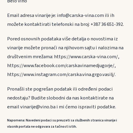
Belo vino
Email adresa vinarije je: info@carska-vina.com ili ih
možete kontaktirati telefonski na broj: +387 36 651-392.
Pored osnovnih podataka više detalja o novostima iz
vinarije možete pronaći na njihovom sajtu i nalozima na
društvenim mrežama: https://www.carska-vina.com/,
https://www.facebook.com/carskavinamedjugorje/,
https://www.instagram.com/carska.vina.grgo.vasilj/.
Pronašli ste pogrešan podatak ili određeni podaci
nedostaju? Budite slobodni da nas kontaktirate na
email vinarije@vino.ba i mi ćemo ispraviti podatke.
Napomena: Navedeni podaci su preuzeti sa službenih stranica vinarije i
vlasnik portala ne odgovara za tačnost istih.