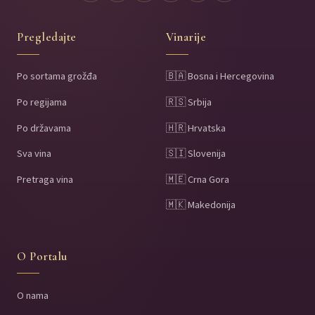
Pregledajte
Vinarije
Po sortama grožđa
🇧🇦 Bosna i Hercegovina
Po regijama
🇷🇸 Srbija
Po državama
🇭🇷 Hrvatska
Sva vina
🇸🇮 Slovenija
Pretraga vina
🇲🇪 Crna Gora
🇲🇰 Makedonija
O Portalu
O nama