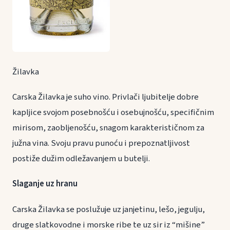
Žilavka
Carska Žilavka je suho vino. Privlači ljubitelje dobre
kapljice svojom posebnošću i osebujnošću, specifičnim
mirisom, zaobljenošću, snagom karakterističnom za
južna vina. Svoju pravu punoću i prepoznatljivost
postiže dužim odležavanjem u butelji.
Slaganje uz hranu
Carska Žilavka se poslužuje uz janjetinu, lešo, jegulju,
druge slatkovodne i morske ribe te uz sir iz “mišine”