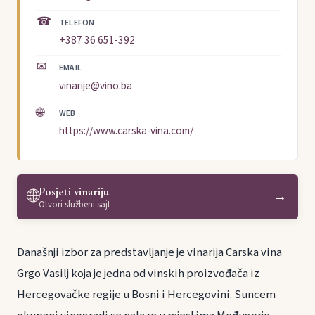
☎
TELEFON
+387 36 651-392
✉
EMAIL
vinarije@vino.ba
🌐
WEB
https://www.carska-vina.com/
Posjeti vinariju
🌐
→
Otvori službeni sajt
Današnji izbor za predstavljanje je vinarija Carska vina
Grgo Vasilj koja je jedna od vinskih proizvođača iz
Hercegovačke regije u Bosni i Hercegovini. Suncem