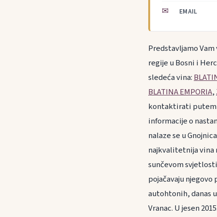
✉
EMAIL
Predstavljamo Vam v
regije u Bosni i Her
sledeća vina:
BLATI
BLATINA EMPORIA
,
kontaktirati putem 
informacije o nastan
nalaze se u Gnojnica
najkvalitetnija vina
sunčevom svjetlosti 
pojačavaju njegovo 
autohtonih, danas u 
Vranac. U jesen 201