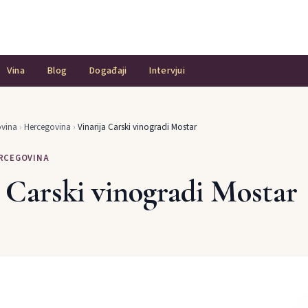
Vina
Blog
Događaji
Intervjui
ovina
›
Hercegovina
›
Vinarija Carski vinogradi Mostar
ERCEGOVINA
a Carski vinogradi Mostar