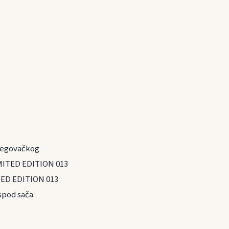
rcegovačkog
LIMITED EDITION 013
TED EDITION 013
spod sača.