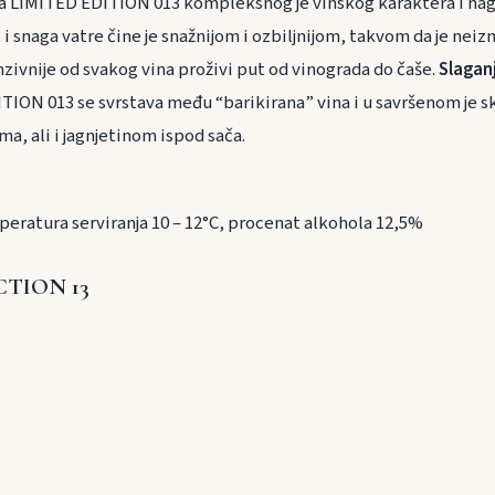
a LIMITED EDITION 013 kompleksnog je vinskog karaktera i nagl
i snaga vatre čine je snažnijom i ozbiljnijom, takvom da je neizm
enzivnije od svakog vina proživi put od vinograda do čaše.
Slagan
TION 013 se svrstava među “barikirana” vina i u savršenom je sk
a, ali i jagnjetinom ispod sača.
peratura serviranja 10 – 12°C, procenat alkohola 12,5%
CTION 13