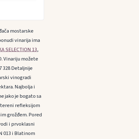
vođača mostarske
ponudi vinarija ima
KA SELECTION 13
,
O. Vinariju možete
 328 Detaljnije
arski vinogradi
ktara. Najbolja i
e jako je bogato sa
 tereni refleksijom
tnim grožđem. Pored
vodi i prvoklasni
N 013 i Blatinom