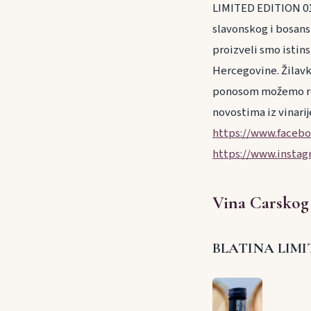
LIMITED EDITION 01
slavonskog i bosans
proizveli smo istins
Hercegovine. Žilavka
ponosom možemo reći
novostima iz vinar
https://www.facebo
https://www.instag
Vina Carskog
BLATINA LIMI