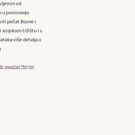
vljenim od
 u poslovanju
ili pečat Bosne i
azijskom tržištu i s
taka više detalja o
a
di-mostar?hl=hr