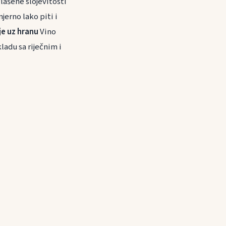
ašene slojevitosti
jerno lako piti i
je uz hranu
Vino
ladu sa riječnim i