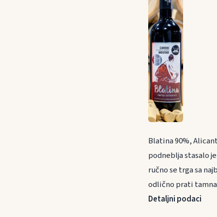
Blatina 90%, Alican
podneblja stasalo j
ručno se trga sa naj
odlično prati tamna 
Detaljni podaci