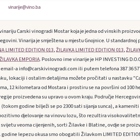
vinarije@vino.ba
inariju Carski vinogradi Mostar koja je jedna od vinskih proiz
cegovini. Vinarija je smještena u mjestu Gnojnice. U standardnoj 
NA LIMITED EDITION 013
,
ŽILAVKA LIMITED EDITION 013
,
ŽILAV
ŽILAVKA EMPORIA
. Poslovno ime vinarije je HP INVESTING D.O.
email-a info@carskivinogradi.com ili putem telefona 387 36 577
ku, lokaciji i ostalim detaljima možete pročitati u nastavku "C
ma, 12 kilometara od Mostara i prostiru se na površini od 100 he
 regije proizvedena su upravo u ovom kraju. Područje Hercegovin
(tokom godine bilježi se po 2300 sati sijanja sunca), a kameniti
pozitivno djelovanje na vinovu lozu, što rezultira visokovalite
svijetu veoma cijenjenih, sorti Žilavke i Blatine, ovdje se proiz
5. godine lepezu okusa smo obogatili Žilavkom LIMITED EDITIO