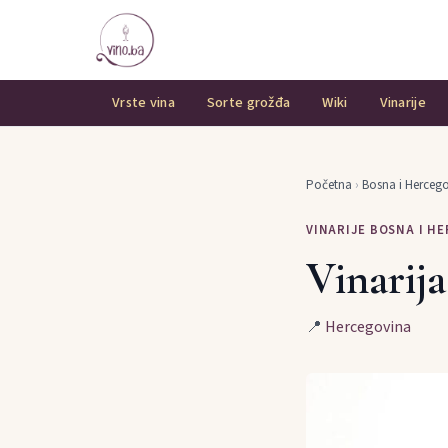
Vrste vina
Sorte grožđa
Wiki
Vinarije
Početna
›
Bosna i Herceg
VINARIJE BOSNA I H
Vinarij
📍
Hercegovina