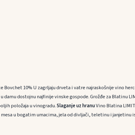
te Bovchet 10% U zagrljaju drveta i vatre najraskošnije vino he
e u damu dostojnu najfinije vinske gospode. Grožđe za Blatinu 
boljih položaja u vinogradu.
Slaganje uz hranu
Vino Blatina LIMI
mesa u bogatim umacima, jela od divljači, teletinu i janjetinu i