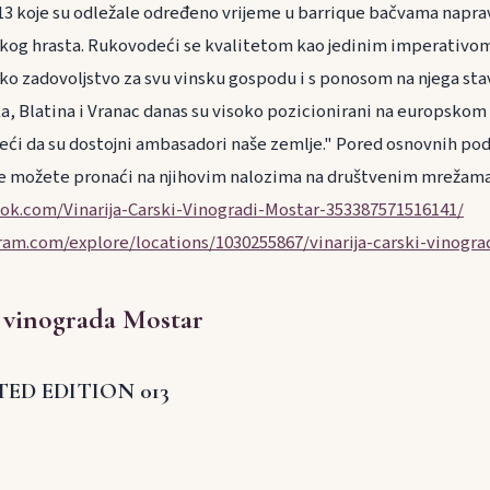
3 koje su odležale određeno vrijeme u barrique bačvama napra
kog hrasta. Rukovodeći se kvalitetom kao jedinim imperativom
ko zadovoljstvo za svu vinsku gospodu i s ponosom na njega stav
, Blatina i Vranac danas su visoko pozicionirani na europskom i 
 da su dostojni ambasadori naše zemlje." Pored osnovnih poda
ije možete pronaći na njihovim nalozima na društvenim mrežam
ok.com/Vinarija-Carski-Vinogradi-Mostar-353387571516141/
ram.com/explore/locations/1030255867/vinarija-carski-vinogra
 vinograda Mostar
TED EDITION 013