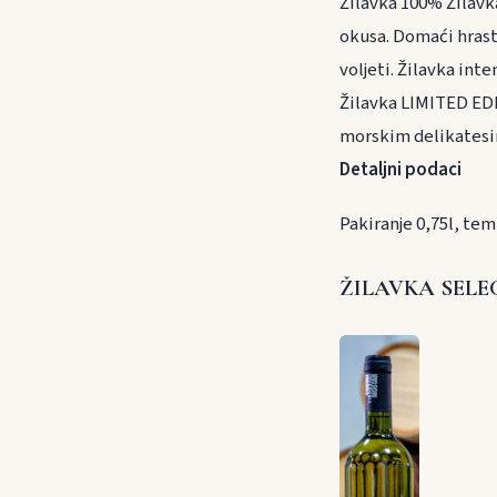
Žilavka 100% Žilavk
okusa. Domaći hrast 
voljeti. Žilavka int
Žilavka LIMITED EDI
morskim delikatesim
Detaljni podaci
Pakiranje 0,75l, tem
ŽILAVKA SELE