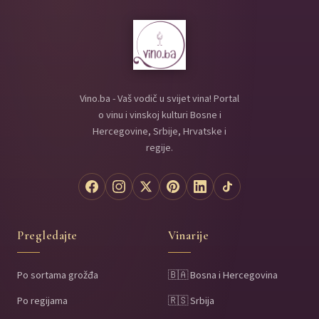
Vino.ba - Vaš vodič u svijet vina! Portal
o vinu i vinskoj kulturi Bosne i
Hercegovine, Srbije, Hrvatske i
regije.
Pregledajte
Vinarije
Po sortama grožđa
🇧🇦 Bosna i Hercegovina
Po regijama
🇷🇸 Srbija