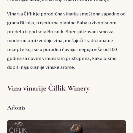
Vinarija Čiflik je porodična vinarija smeštena zapadno od
grada Bitolja, u njedrima planine Baba u živopisnom
predelu ispod sela Brusnik. Specijalizovani smo za
modernu proizvodnju vina, mešajući tradicionalne
recepte koji se u porodici čuvaju i neguju više od 100
godina sa novim vrhunskim pristupima, kako bismo
dobili najukusnije vinske arome.
Vina vinarije Čiflik Winery
Adonis