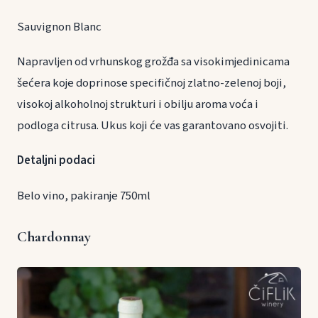
Sauvignon Blanc
Napravljen od vrhunskog grožđa sa visokimjedinicama
šećera koje doprinose specifičnoj zlatno-zelenoj boji,
visokoj alkoholnoj strukturi i obilju aroma voća i
podloga citrusa. Ukus koji će vas garantovano osvojiti.
Detaljni podaci
Belo vino, pakiranje 750ml
Chardonnay