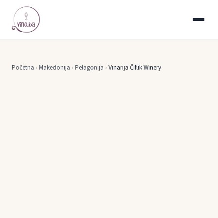
Početna
›
Makedonija
›
Pelagonija
›
Vinarija Čiflik Winery