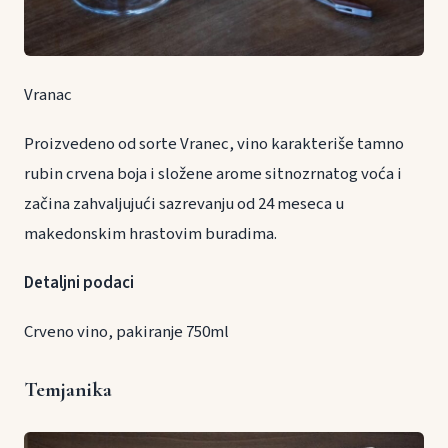
Vranac
Proizvedeno od sorte Vranec, vino karakteriše tamno
rubin crvena boja i složene arome sitnozrnatog voća i
začina zahvaljujući sazrevanju od 24 meseca u
makedonskim hrastovim buradima.
Detaljni podaci
Crveno vino, pakiranje 750ml
Temjanika