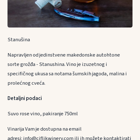
Stanušina
Napravljen od jedinstvene makedonske autohtone
sorte grožđa - Stanushina. Vino je izuzetnog i
specifičnog ukusa sa notama šumskih jagoda, malina i
prolećnog cveća.
Detaljni podaci
Suvo rose vino, pakiranje 750ml
Vinarija Vam je dostupna na email
adresi: info@ciflikwinery.com ili ih možete kontaktirati