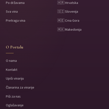
Po državama
🇭🇷 Hrvatska
Sva vina
🇸🇮 Slovenija
Pretraga vina
🇲🇪 Crna Gora
🇲🇰 Makedonija
O Portalu
O nama
Kontakt
Upiši vinariju
Članarina za vinarije
Piši za nas
Oglašavanje