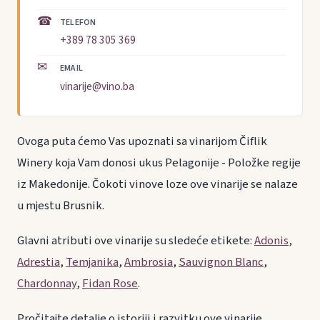
☎
TELEFON
+389 78 305 369
✉
EMAIL
vinarije@vino.ba
Ovoga puta ćemo Vas upoznati sa vinarijom Čiflik
Winery koja Vam donosi ukus Pelagonije - Položke regije
iz Makedonije. Čokoti vinove loze ove vinarije se nalaze
u mjestu Brusnik.
Glavni atributi ove vinarije su sledeće etikete:
Adonis
,
Adrestia
,
Temjanika
,
Ambrosia
,
Sauvignon Blanc
,
Chardonnay
,
Fidan Rose
.
Pročitajte detalje o istoriji i razvitku ove vinarije