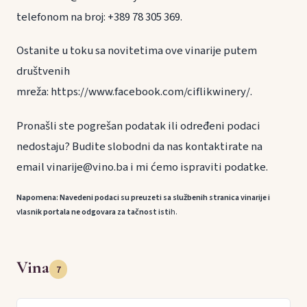
telefonom na broj: +389 78 305 369.
Ostanite u toku sa novitetima ove vinarije putem
društvenih
mreža: https://www.facebook.com/ciflikwinery/.
Pronašli ste pogrešan podatak ili određeni podaci
nedostaju? Budite slobodni da nas kontaktirate na
email vinarije@vino.ba i mi ćemo ispraviti podatke.
Napomena: Navedeni podaci su preuzeti sa službenih stranica vinarije i
vlasnik portala ne odgovara za tačnost isti
h.
Vina
7