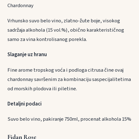
Chardonnay
Vrhunsko suvo belo vino, zlatno-žute boje, visokog
sadržaja alkohola (15 vol.%), obično karakterističnog
samo za vina kontrolisanog porekla.
Slaganje uz hranu
Fine arome tropskog voća i podloga citrusa čine ovaj
chardonnay savršenim za kombinaciju saspecijalitetima
od morskih plodova ili piletine.
Detaljni podaci
Suvo belo vino, pakiranje 750ml, procenat alkohola 15%
Fidan Rose