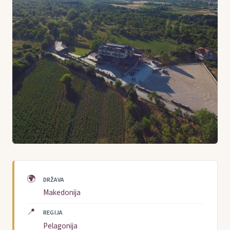
🌍
DRŽAVA
Makedonija
📍
REGIJA
Pelagonija