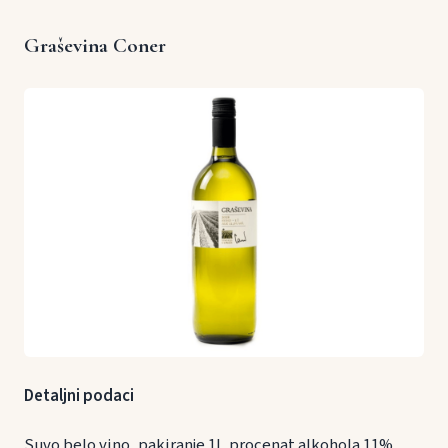
Graševina Coner
Detaljni podaci
Suvo belo vino, pakiranje 1l, procenat alkohola 11%