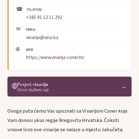
☎
TELEFON
+385 91 12 11 292
✉
EMAIL
vinarije@vino.ba
🌐
WEB
https://www.vinarija-coner.hr/
Posjeti vinariju
🌐
→
Otvori službeni sajt
Ovoga puta ćemo Vas upoznati sa Vinarijom Coner koja
Vam donosi ukus regije Bregovita Hrvatska. Čokoti
vinove loze ove vinarije se nalaze u mjestu Jabučeta.