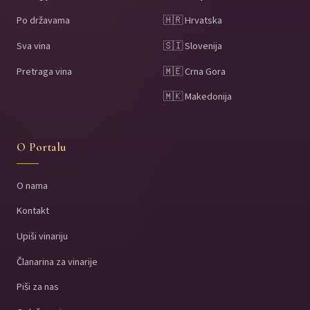
Po državama
🇭🇷 Hrvatska
Sva vina
🇸🇮 Slovenija
Pretraga vina
🇲🇪 Crna Gora
🇲🇰 Makedonija
O Portalu
O nama
Kontakt
Upiši vinariju
Članarina za vinarije
Piši za nas