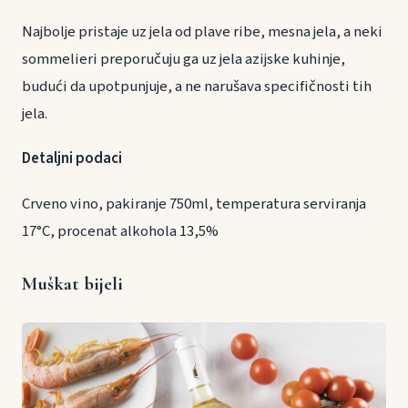
Najbolje pristaje uz jela od plave ribe, mesna jela, a neki
sommelieri preporučuju ga uz jela azijske kuhinje,
budući da upotpunjuje, a ne narušava specifičnosti tih
jela.
Detaljni podaci
Crveno vino, pakiranje 750ml, temperatura serviranja
17°C, procenat alkohola 13,5%
Muškat bijeli