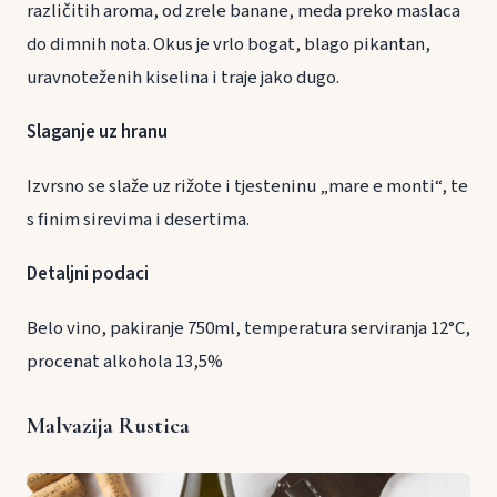
različitih aroma, od zrele banane, meda preko maslaca
do dimnih nota. Okus je vrlo bogat, blago pikantan,
uravnoteženih kiselina i traje jako dugo.
Slaganje uz hranu
Izvrsno se slaže uz rižote i tjesteninu „mare e monti“, te
s finim sirevima i desertima.
Detaljni podaci
Belo vino, pakiranje 750ml, temperatura serviranja 12°C,
procenat alkohola 13,5%
Malvazija Rustica