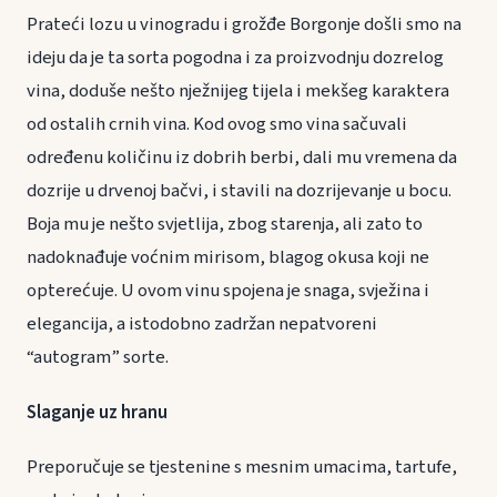
Prateći lozu u vinogradu i grožđe Borgonje došli smo na
ideju da je ta sorta pogodna i za proizvodnju dozrelog
vina, doduše nešto nježnijeg tijela i mekšeg karaktera
od ostalih crnih vina. Kod ovog smo vina sačuvali
određenu količinu iz dobrih berbi, dali mu vremena da
dozrije u drvenoj bačvi, i stavili na dozrijevanje u bocu.
Boja mu je nešto svjetlija, zbog starenja, ali zato to
nadoknađuje voćnim mirisom, blagog okusa koji ne
opterećuje. U ovom vinu spojena je snaga, svježina i
elegancija, a istodobno zadržan nepatvoreni
“autogram” sorte.
Slaganje uz hranu
Preporučuje se tjestenine s mesnim umacima, tartufe,