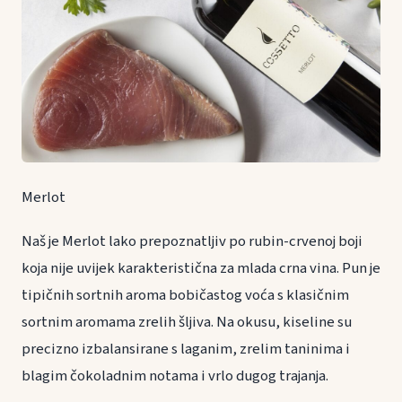
Merlot
Naš je Merlot lako prepoznatljiv po rubin-crvenoj boji
koja nije uvijek karakteristična za mlada crna vina. Pun je
tipičnih sortnih aroma bobičastog voća s klasičnim
sortnim aromama zrelih šljiva. Na okusu, kiseline su
precizno izbalansirane s laganim, zrelim taninima i
blagim čokoladnim notama i vrlo dugog trajanja.