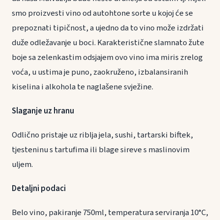
smo proizvesti vino od autohtone sorte u kojoj će se
prepoznati tipičnost, a ujedno da to vino može izdržati
duže odležavanje u boci. Karakteristične slamnato žute
boje sa zelenkastim odsjajem ovo vino ima miris zrelog
voća, u ustima je puno, zaokruženo, izbalansiranih
kiselina i alkohola te naglašene svježine.
Slaganje uz hranu
Odlično pristaje uz riblja jela, sushi, tartarski biftek,
tjesteninu s tartufima ili blage sireve s maslinovim
uljem.
Detaljni podaci
Belo vino, pakiranje 750ml, temperatura serviranja 10°C,