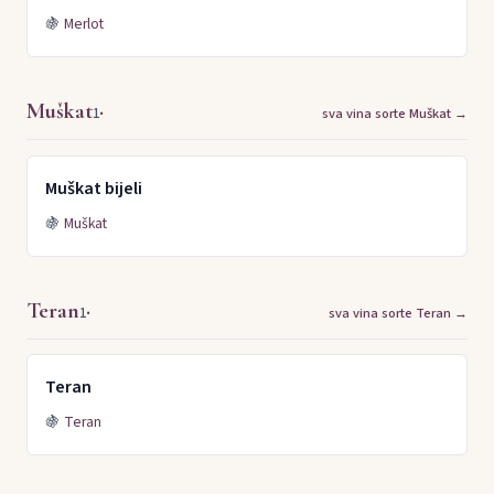
🍇
Merlot
Muškat
·
1
sva vina sorte Muškat →
Muškat bijeli
🍇
Muškat
Teran
·
1
sva vina sorte Teran →
Teran
🍇
Teran