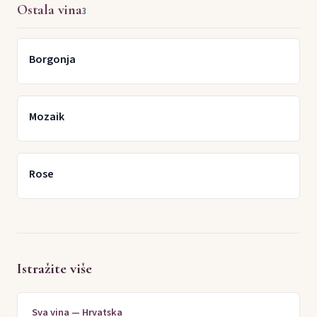
Ostala vina
3
Borgonja
Mozaik
Rose
Istražite više
Sva vina — Hrvatska