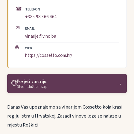
☎
TELEFON
+385 98 366 464
✉
EMAIL
vinarije@vino.ba
🌐
WEB
https://cossetto.com.hr/
Posjeti vinariju
🌐
→
Otvori službeni sajt
Danas Vas upoznajemo sa vinarijom Cossetto koja krasi
regiju Istra u Hrvatskoj. Zasadi vinove loze se nalaze u
mjestu Roškići.