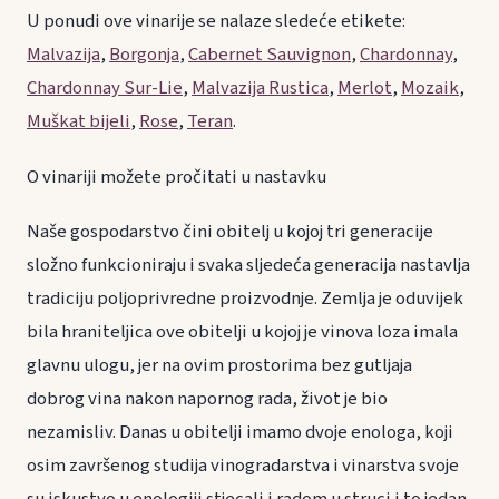
U ponudi ove vinarije se nalaze sledeće etikete:
Malvazija
,
Borgonja
,
Cabernet Sauvignon
,
Chardonnay
,
Chardonnay Sur-Lie
,
Malvazija Rustica
,
Merlot
,
Mozaik
,
Muškat bijeli
,
Rose
,
Teran
.
O vinariji možete pročitati u nastavku
Naše gospodarstvo čini obitelj u kojoj tri generacije
složno funkcioniraju i svaka sljedeća generacija nastavlja
tradiciju poljoprivredne proizvodnje. Zemlja je oduvijek
bila hraniteljica ove obitelji u kojoj je vinova loza imala
glavnu ulogu, jer na ovim prostorima bez gutljaja
dobrog vina nakon napornog rada, život je bio
nezamisliv. Danas u obitelji imamo dvoje enologa, koji
osim završenog studija vinogradarstva i vinarstva svoje
su iskustvo u enologiji stjecali i radom u struci i to jedan