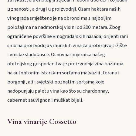
u znanosti, a drugi u proizvodnji. Osam hektara naših
vinograda smješteno je na obroncima s najboljim
položajima na nadmorskoj visini od 200 metara. Zbog
ograničene površine vinogradarskih nasada, orijentirani
smo na proizvodnju vrhunskih vina za probirljivo tržište
i vinske sladokusce. Osnovna smjernica našeg
obiteljskog gospodarstva je proizvodnja vina bazirana
na autohtonim istarskim sortama malvaziji, teranu i
borgonji, ali i svjetski poznatim sortama koje
nadopunjuju paletu vina kao što su chardonnay,
cabernet sauvignon i muškat bijeli.
Vina vinarije Cossetto