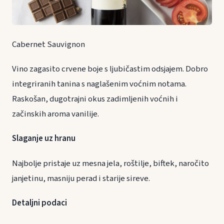
Cabernet Sauvignon
Vino zagasito crvene boje s ljubičastim odsjajem. Dobro
integriranih tanina s naglašenim voćnim notama.
Raskošan, dugotrajni okus zadimljenih voćnih i
začinskih aroma vanilije.
Slaganje uz hranu
Najbolje pristaje uz mesna jela, roštilje, biftek, naročito
janjetinu, masniju perad i starije sireve.
Detaljni podaci