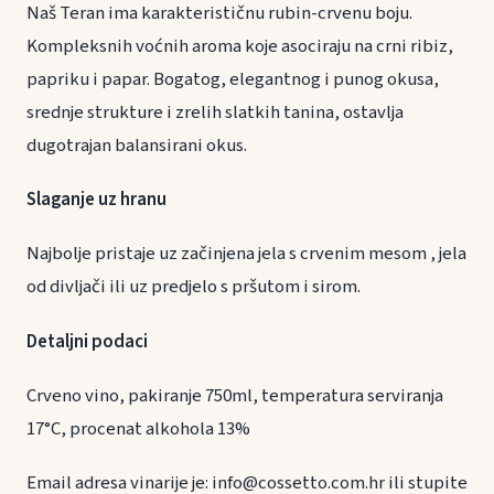
Naš Teran ima karakterističnu rubin-crvenu boju.
Kompleksnih voćnih aroma koje asociraju na crni ribiz,
papriku i papar. Bogatog, elegantnog i punog okusa,
srednje strukture i zrelih slatkih tanina, ostavlja
dugotrajan balansirani okus.
Slaganje uz hranu
Najbolje pristaje uz začinjena jela s crvenim mesom , jela
od divljači ili uz predjelo s pršutom i sirom.
Detaljni podaci
Crveno vino, pakiranje 750ml, temperatura serviranja
17°C, procenat alkohola 13%
Email adresa vinarije je: info@cossetto.com.hr ili stupite