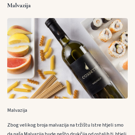
Malvazija
Malvazija
Zbog velikog broja malvazija na tržištu Istre htjeli smo
da naša Malvazija bude nešto drukčija od ostalih tj. htjeli