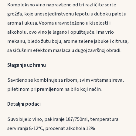
Kompleksno vino napravljeno od tri različite sorte
grožđa, koje unose jedinstvenu lepotu u duboku paletu
aroma i ukusa. Veoma uravnoteženo u kiselosti i
alkoholu, ovo vino je lagano i opuštajuće. Ima vrlo
mekanu, bledo žutu boju, arome zelene jabuke i citrusa,
sa sićušnim efektom maslaca u dugoj završnoj obradi.
Slaganje uz hranu
Savršeno se kombinuje sa ribom, svim vrstama sireva,
piletinom pripremljenom na bilo koji način.
Detaljni podaci
Suvo bijelo vino, pakiranje 187/750ml, temperatura
serviranja 8-12°C, procenat alkohola 12%