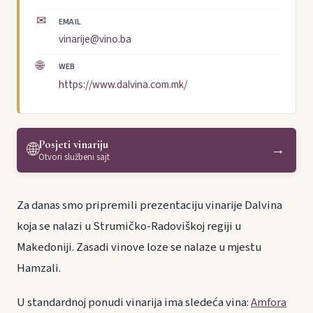
✉
EMAIL
vinarije@vino.ba
🌐
WEB
https://www.dalvina.com.mk/
Posjeti vinariju
🌐
→
Otvori službeni sajt
Za danas smo pripremili prezentaciju vinarije Dalvina
koja se nalazi u Strumičko-Radoviškoj regiji u
Makedoniji. Zasadi vinove loze se nalaze u mjestu
Hamzali.
U standardnoj ponudi vinarija ima sledeća vina:
Amfora