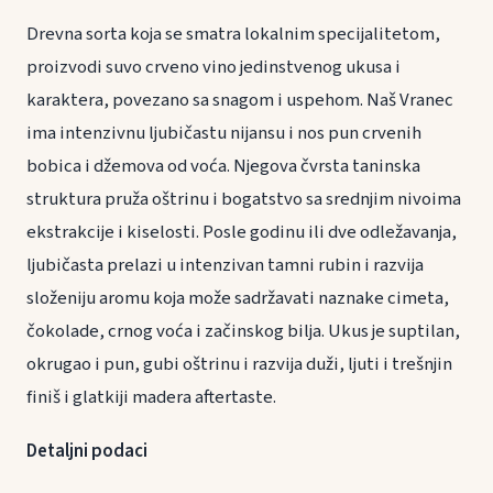
Drevna sorta koja se smatra lokalnim specijalitetom,
proizvodi suvo crveno vino jedinstvenog ukusa i
karaktera, povezano sa snagom i uspehom. Naš Vranec
ima intenzivnu ljubičastu nijansu i nos pun crvenih
bobica i džemova od voća. Njegova čvrsta taninska
struktura pruža oštrinu i bogatstvo sa srednjim nivoima
ekstrakcije i kiselosti. Posle godinu ili dve odležavanja,
ljubičasta prelazi u intenzivan tamni rubin i razvija
složeniju aromu koja može sadržavati naznake cimeta,
čokolade, crnog voća i začinskog bilja. Ukus je suptilan,
okrugao i pun, gubi oštrinu i razvija duži, ljuti i trešnjin
finiš i glatkiji madera aftertaste.
Detaljni podaci