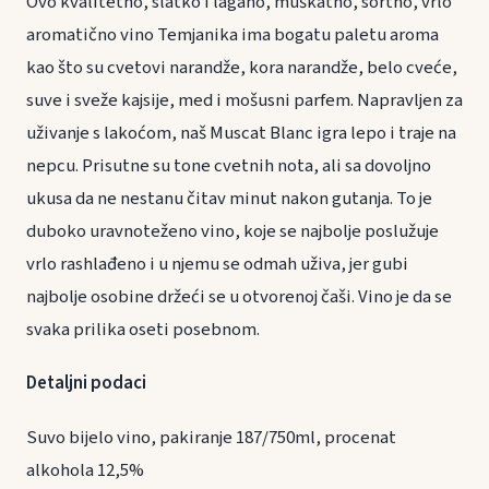
Ovo kvalitetno, slatko i lagano, muškatno, sortno, vrlo
aromatično vino Temjanika ima bogatu paletu aroma
kao što su cvetovi narandže, kora narandže, belo cveće,
suve i sveže kajsije, med i mošusni parfem. Napravljen za
uživanje s lakoćom, naš Muscat Blanc igra lepo i traje na
nepcu. Prisutne su tone cvetnih nota, ali sa dovoljno
ukusa da ne nestanu čitav minut nakon gutanja. To je
duboko uravnoteženo vino, koje se najbolje poslužuje
vrlo rashlađeno i u njemu se odmah uživa, jer gubi
najbolje osobine držeći se u otvorenoj čaši. Vino je da se
svaka prilika oseti posebnom.
Detaljni podaci
Suvo bijelo vino, pakiranje 187/750ml, procenat
alkohola 12,5%