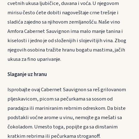
cvetnih ukusa ljubičice, duvana i voća. U njegovom
mirisu često ćete dobiti nagoveštaje crne trešnje i
sladića zajedno sa njihovom zemljanošću. Naše vino
Amfora Cabernet Sauvignon ima malo manje tanina i
kiselosti i jedno je od složenijih i slojevitijih vina. Zbog
njegovih osobina tražite hranu bogatu mastima, jačih
ukusa za fino uparivanje.
Slaganje uz hranu
Isprobajte ovaj Cabernet Sauvignon sa reš grilovanom
pljeskavicom, picom sa pečurkama sa sosom od
paradajza ili mariniranim rebrnim odreskom. Da biste
podstakli voćne arome u vinu, nemojte ga mešati sa
čokoladom. Umesto toga, popijte ga sa dinstanim
kratkim rebrima ili pečurkama stroganoff.