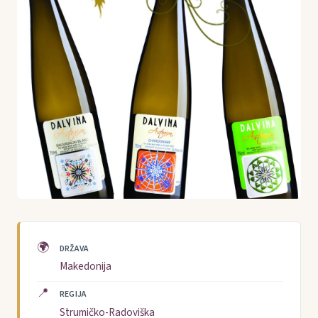
🌍
DRŽAVA
Makedonija
📍
REGIJA
Strumičko-Radoviška