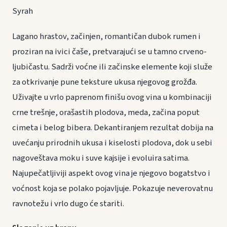
Syrah
Lagano hrastov, začinjen, romantičan dubok rumen i
proziran na ivici čaše, pretvarajući se u tamno crveno-
ljubičastu. Sadrži voćne ili začinske elemente koji služe
za otkrivanje pune teksture ukusa njegovog grožđa.
Uživajte u vrlo paprenom finišu ovog vina u kombinaciji
crne trešnje, orašastih plodova, meda, začina poput
cimeta i belog bibera. Dekantiranjem rezultat dobija na
uvećanju prirodnih ukusa i kiselosti plodova, dok u sebi
nagoveštava moku i suve kajsije i evoluira satima.
Najupečatljiviji aspekt ovog vina je njegovo bogatstvo i
voćnost koja se polako pojavljuje. Pokazuje neverovatnu
ravnotežu i vrlo dugo će stariti.