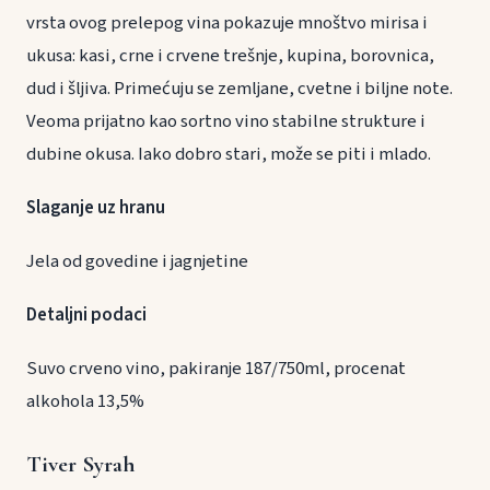
vrsta ovog prelepog vina pokazuje mnoštvo mirisa i
ukusa: kasi, crne i crvene trešnje, kupina, borovnica,
dud i šljiva. Primećuju se zemljane, cvetne i biljne note.
Veoma prijatno kao sortno vino stabilne strukture i
dubine okusa. Iako dobro stari, može se piti i mlado.
Slaganje uz hranu
Jela od govedine i jagnjetine
Detaljni podaci
Suvo crveno vino, pakiranje 187/750ml, procenat
alkohola 13,5%
Tiver Syrah