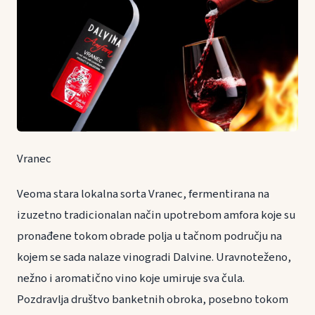
Vranec
Veoma stara lokalna sorta Vranec, fermentirana na
izuzetno tradicionalan način upotrebom amfora koje su
pronađene tokom obrade polja u tačnom području na
kojem se sada nalaze vinogradi Dalvine. Uravnoteženo,
nežno i aromatično vino koje umiruje sva čula.
Pozdravlja društvo banketnih obroka, posebno tokom