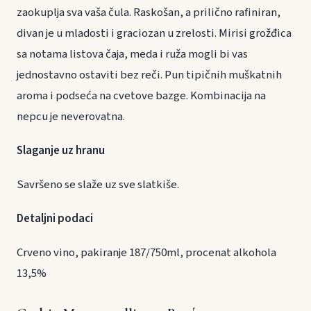
zaokuplja sva vaša čula. Raskošan, a prilično rafiniran,
divan je u mladosti i graciozan u zrelosti. Mirisi grožđica
sa notama listova čaja, meda i ruža mogli bi vas
jednostavno ostaviti bez reči. Pun tipičnih muškatnih
aroma i podseća na cvetove bazge. Kombinacija na
nepcu je neverovatna.
Slaganje uz hranu
Savršeno se slaže uz sve slatkiše.
Detaljni podaci
Crveno vino, pakiranje 187/750ml, procenat alkohola
13,5%