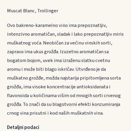
Muscat Blanc, Trollinger
Ovo bakreno-karamelno vino ima prepoznatljiv,
intenzivno aromatičan, sladak i lako prepoznatljiv miris
muškatnog voća. Neobičan za većinu vinskih sorti,
zapravo ima ukus grožđa. Izuzetno aromatičan sa
bogatom bojom, uvek ima izraženu slatku cvetnu
aromu i može biti blago iskričav. Utvrđeno je da
muškatno grožđe, možda najstarija pripitomljena sorta
grožđa, ima visoke koncentracije antioksidanata i
flavonoida u količinama višim od mnogih sorti crvenog
grožđa. To znači da su blagotvorni efekti konzumiranja
crnog vina prisutni i kod naših muškatnih vina.
Detaljni podaci