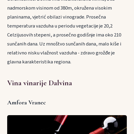
nadmorskom visinom od 380m, okružena visokim
planinama, vjetrić obilazi vinograde. Prosečna
temperatura vazduha u periodu vegetacije je 20,2
Celzijusovih stepeni, a prosečno godišnje ima oko 210
sunčanih dana. Uz mnoštvo sunčanih dana, malo kiše i
relativno nisku vlažnost vazduha - zdravo grožđe je
glavna karakteristika regiona.
Vina vinarije Dalvina
Amfora Vranec