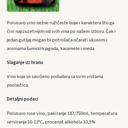
Polusuvo vino nežne ružičaste boje i karaktera što ga
čini najizuzetnijim od svih vina po našem izboru. Čak i
jedan gutljaj mogao bi potrošača očarati ukusom i
aromama šumskih jagoda, karamele i meda.
Slaganje uz hranu
Vino koje se savršeno podudara sa svim vrstama
poslastica.
Detaljni podaci
Polusuvo rose vino, pakiranje 187/750ml, temperatura
serviranja 10-12°C, procenat alkohola 10,5%