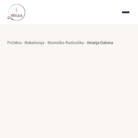
Početna
›
Makedonija
›
Strumičko-Radoviška
›
Vinarija Dalvina