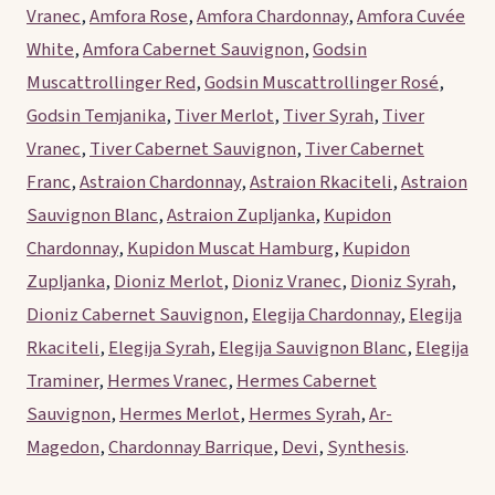
Vranec
,
Amfora Rose
,
Amfora Chardonnay
,
Amfora Cuvée
White
,
Amfora Cabernet Sauvignon
,
Godsin
Muscattrollinger Red
,
Godsin Muscattrollinger Rosé
,
Godsin Temjanika
,
Tiver Merlot
,
Tiver Syrah
,
Tiver
Vranec
,
Tiver Cabernet Sauvignon
,
Tiver Cabernet
Franc
,
Astraion Chardonnay
,
Astraion Rkaciteli
,
Astraion
Sauvignon Blanc
,
Astraion Zupljanka
,
Kupidon
Chardonnay
,
Kupidon Muscat Hamburg
,
Kupidon
Zupljanka
,
Dioniz Merlot
,
Dioniz Vranec
,
Dioniz Syrah
,
Dioniz Cabernet Sauvignon
,
Elegija Chardonnay
,
Elegija
Rkaciteli
,
Elegija Syrah
,
Elegija Sauvignon Blanc
,
Elegija
Traminer
,
Hermes Vranec
,
Hermes Cabernet
Sauvignon
,
Hermes Merlot
,
Hermes Syrah
,
Ar-
Magedon
,
Chardonnay Barrique
,
Devi
,
Synthesis
.