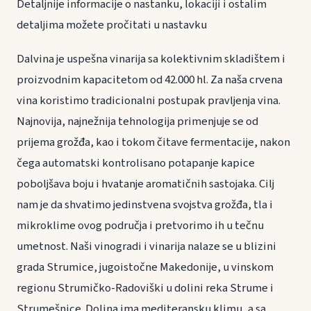
Detaljnije informacije o nastanku, lokaciji i ostalim
detaljima možete pročitati u nastavku
Dalvina je uspešna vinarija sa kolektivnim skladištem i
proizvodnim kapacitetom od 42.000 hl. Za naša crvena
vina koristimo tradicionalni postupak pravljenja vina.
Najnovija, najnežnija tehnologija primenjuje se od
prijema grožđa, kao i tokom čitave fermentacije, nakon
čega automatski kontrolisano potapanje kapice
poboljšava boju i hvatanje aromatičnih sastojaka. Cilj
nam je da shvatimo jedinstvena svojstva grožđa, tla i
mikroklime ovog područja i pretvorimo ih u tečnu
umetnost. Naši vinogradi i vinarija nalaze se u blizini
grada Strumice, jugoistočne Makedonije, u vinskom
regionu Strumičko-Radoviški u dolini reka Strume i
Strumešnice. Dolina ima mediteransku klimu, a sa