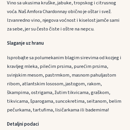
Vino sa ukusima kruške, jabuke, tropskog i citrusnog
voća. Naš Amfora Chardonnay obično je oštar i svež.
Izvanredno vino, njegova voćnost i kiselost jamče sami
za sebe, jer su često čiste i oštre na nepcu.
Slaganje uz hranu
Isprobajte sa polumekanim blagim sirevima od kozjeg i
kravljeg mleka, pilećim prsima, purećim prsima,
svinjskim mesom, pastrmkom, masnom pahuljastom
ribom, atlantskim lososom, jastogom, rakom,
škampima, ostrigama, žutim tikvicama, graškom,
tikvicama, šparogama, suncokretima, seitanom, belim
pečurkama, tartufima, lisičarkama ili bademima!
Detaljni podaci