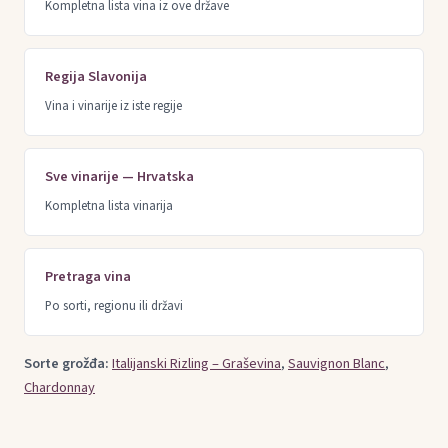
Kompletna lista vina iz ove države
Regija Slavonija
Vina i vinarije iz iste regije
Sve vinarije — Hrvatska
Kompletna lista vinarija
Pretraga vina
Po sorti, regionu ili državi
Sorte grožđa:
Italijanski Rizling – Graševina
,
Sauvignon Blanc
,
Chardonnay