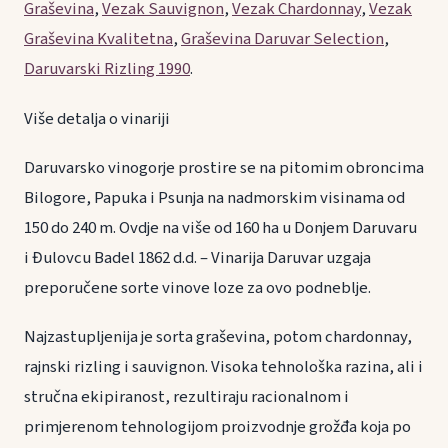
Graševina
,
Vezak Sauvignon
,
Vezak Chardonnay
,
Vezak
Graševina Kvalitetna
,
Graševina Daruvar Selection
,
Daruvarski Rizling 1990
.
Više detalja o vinariji
Daruvarsko vinogorje prostire se na pitomim obroncima
Bilogore, Papuka i Psunja na nadmorskim visinama od
150 do 240 m. Ovdje na više od 160 ha u Donjem Daruvaru
i Đulovcu Badel 1862 d.d. – Vinarija Daruvar uzgaja
preporučene sorte vinove loze za ovo podneblje.
Najzastupljenija je sorta graševina, potom chardonnay,
rajnski rizling i sauvignon. Visoka tehnološka razina, ali i
stručna ekipiranost, rezultiraju racionalnom i
primjerenom tehnologijom proizvodnje grožđa koja po