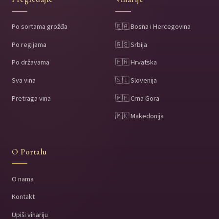
Po sortama grožđa
🇧🇦 Bosna i Hercegovina
Po regijama
🇷🇸 Srbija
Po državama
🇭🇷 Hrvatska
Sva vina
🇸🇮 Slovenija
Pretraga vina
🇲🇪 Crna Gora
🇲🇰 Makedonija
O Portalu
O nama
Kontakt
Upiši vinariju