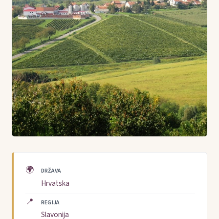
🌍
DRŽAVA
Hrvatska
📍
REGIJA
Slavonija