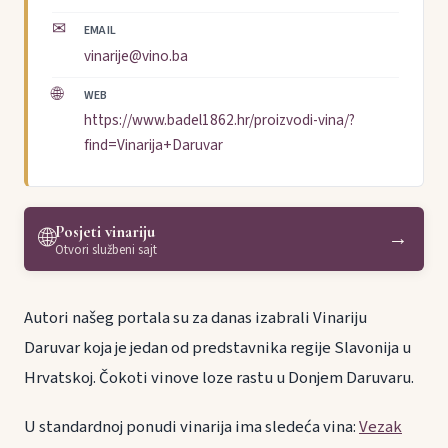
✉
EMAIL
vinarije@vino.ba
🌐
WEB
https://www.badel1862.hr/proizvodi-vina/?
find=Vinarija+Daruvar
Posjeti vinariju
🌐
→
Otvori službeni sajt
Autori našeg portala su za danas izabrali Vinariju
Daruvar koja je jedan od predstavnika regije Slavonija u
Hrvatskoj. Čokoti vinove loze rastu u Donjem Daruvaru.
U standardnoj ponudi vinarija ima sledeća vina:
Vezak