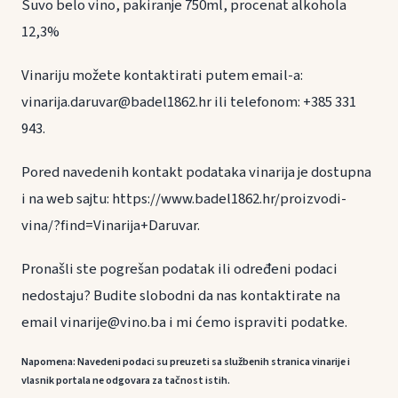
Suvo belo vino, pakiranje 750ml, procenat alkohola
12,3%
Vinariju možete kontaktirati putem email-a:
vinarija.daruvar@badel1862.hr ili telefonom: +385 331
943.
Pored navedenih kontakt podataka vinarija je dostupna
i na web sajtu: https://www.badel1862.hr/proizvodi-
vina/?find=Vinarija+Daruvar.
Pronašli ste pogrešan podatak ili određeni podaci
nedostaju? Budite slobodni da nas kontaktirate na
email vinarije@vino.ba i mi ćemo ispraviti podatke.
Napomena: Navedeni podaci su preuzeti sa službenih stranica vinarije i
vlasnik portala ne odgovara za tačnost istih.