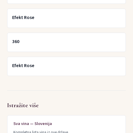
Efekt Rose
360
Efekt Rose
Istražite više
Sva vina — Slovenija
Kompletna lista vina iz ove države