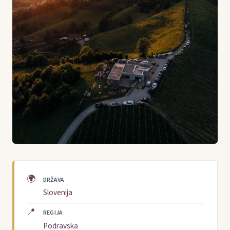
🌍
DRŽAVA
Slovenija
📍
REGIJA
Podravska