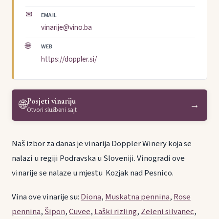
✉
EMAIL
vinarije@vino.ba
🌐
WEB
https://doppler.si/
Posjeti vinariju
🌐
→
Otvori službeni sajt
Naš izbor za danas je vinarija Doppler Winery koja se
nalazi u regiji Podravska u Sloveniji. Vinogradi ove
vinarije se nalaze u mjestu Kozjak nad Pesnico.
Vina ove vinarije su:
Diona
,
Muskatna pennina
,
Rose
pennina
,
Šipon
,
Cuvee
,
Laški rizling
,
Zeleni silvanec
,