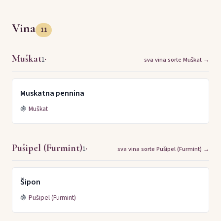
Vina
11
Muškat
·
1
sva vina sorte Muškat →
Muskatna pennina
🍇
Muškat
Pušipel (Furmint)
·
1
sva vina sorte Pušipel (Furmint) →
Šipon
🍇
Pušipel (Furmint)