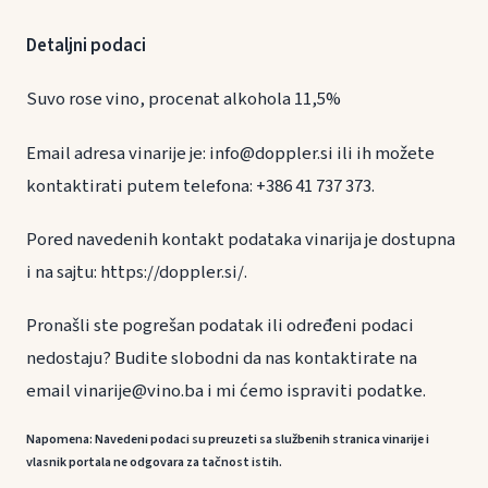
Detaljni podaci
Suvo rose vino, procenat alkohola 11,5%
Email adresa vinarije je: info@doppler.si ili ih možete
kontaktirati putem telefona: +386 41 737 373.
Pored navedenih kontakt podataka vinarija je dostupna
i na sajtu: https://doppler.si/.
Pronašli ste pogrešan podatak ili određeni podaci
nedostaju? Budite slobodni da nas kontaktirate na
email vinarije@vino.ba i mi ćemo ispraviti podatke.
Napomena: Navedeni podaci su preuzeti sa službenih stranica vinarije i
vlasnik portala ne odgovara za tačnost istih.