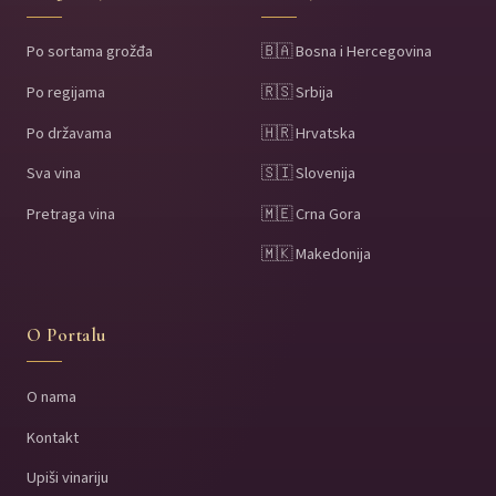
Po sortama grožđa
🇧🇦 Bosna i Hercegovina
Po regijama
🇷🇸 Srbija
Po državama
🇭🇷 Hrvatska
Sva vina
🇸🇮 Slovenija
Pretraga vina
🇲🇪 Crna Gora
🇲🇰 Makedonija
O Portalu
O nama
Kontakt
Upiši vinariju