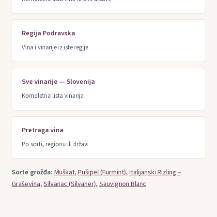
Regija Podravska
Vina i vinarije iz iste regije
Sve vinarije — Slovenija
Kompletna lista vinarija
Pretraga vina
Po sorti, regionu ili državi
Sorte grožđa:
Muškat
,
Pušipel (Furmint)
,
Italijanski Rizling –
Graševina
,
Silvanac (Silvaner)
,
Sauvignon Blanc