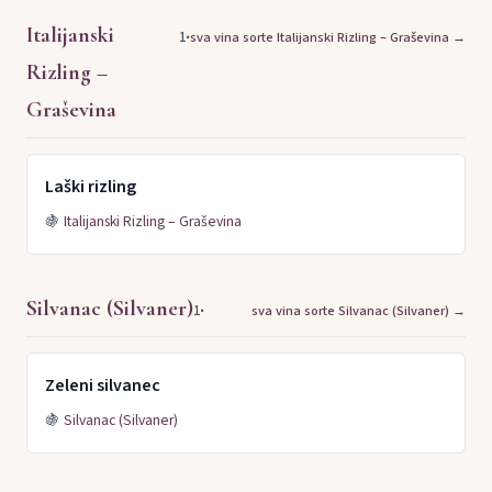
Italijanski
·
1
sva vina sorte Italijanski Rizling – Graševina →
Rizling –
Graševina
Laški rizling
🍇
Italijanski Rizling – Graševina
Silvanac (Silvaner)
·
1
sva vina sorte Silvanac (Silvaner) →
Zeleni silvanec
🍇
Silvanac (Silvaner)