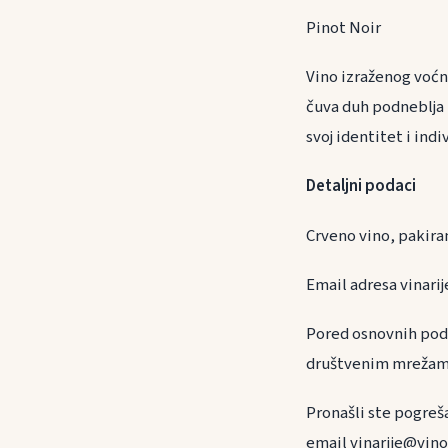
Pinot Noir
Vino izraženog voćno
čuva duh podneblja 
svoj identitet i indi
Detaljni podaci
Crveno vino, pakira
Email adresa vinarij
Pored osnovnih poda
društvenim mrežama
Pronašli ste pogreš
email vinarije@vino