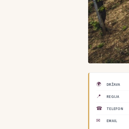
🌍
DRŽAVA
📍
REGIJA
☎
TELEFON
✉
EMAIL