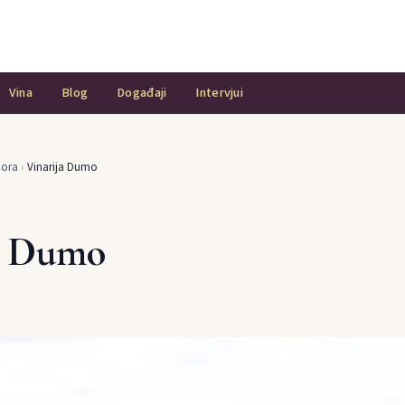
Vina
Blog
Događaji
Intervjui
Gora
›
Vinarija Dumo
a Dumo