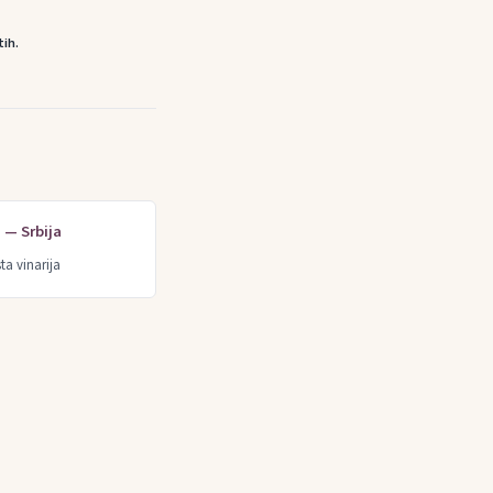
tih.
e — Srbija
ta vinarija