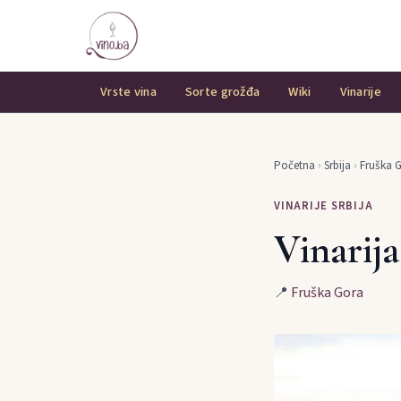
Vrste vina
Sorte grožđa
Wiki
Vinarije
Početna
›
Srbija
›
Fruška 
VINARIJE SRBIJA
Vinarij
📍
Fruška Gora