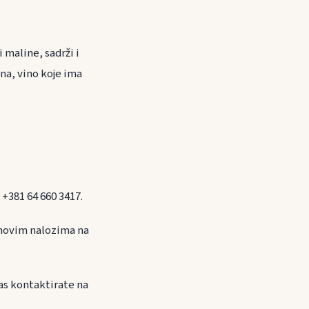
 maline, sadrži i
na, vino koje ima
 +381 64 660 3417.
ihovim nalozima na
as kontaktirate na