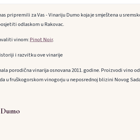
as pripremili za Vas - Vinariju Dumo koja je smještena u sremskoj 
osjetiti odlaskom u Rakovac.
hvaliti vinom:
Pinot Noir
.
istoriji i razvitku ove vinarije
ala porodična vinarija osnovana 2011. godine. Proizvodi vino od
da u fruškogorskom vinogorju u neposrednoj blizini Novog Sad
e Dumo