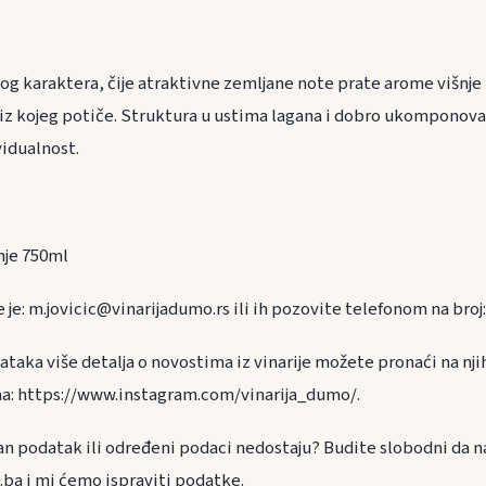
g karaktera, čije atraktivne zemljane note prate arome višnje i
iz kojeg potiče. Struktura u ustima lagana i dobro ukomponova
vidualnost.
nje 750ml
e je: m.jovicic@vinarijadumo.rs ili ih pozovite telefonom na broj:
taka više detalja o novostima iz vinarije možete pronaći na nj
: https://www.instagram.com/vinarija_dumo/.
an podatak ili određeni podaci nedostaju? Budite slobodni da n
.ba i mi ćemo ispraviti podatke.