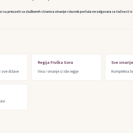
u preuzeti sa službenih stranica vinarije i vlasnik portala ne odgovara za tačnost is
Regija Fruška Gora
Sve vinarij
z ove države
Vina i vinarije iz iste regije
Kompletna lis
žavi