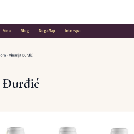
Vina
Blog
Događaji
Intervjui
Gora
›
Vinarija Đurđić
a Đurđić