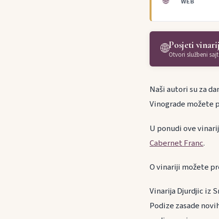
🌐
WEB
Posjeti vinari
🌐
Otvori službeni sajt
Naši autori su za dan
Vinograde možete p
U ponudi ove vinari
Cabernet Franc
.
O vinariji možete pr
Vinarija Djurdjic iz
Podize zasade novih 