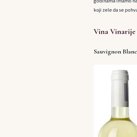
godinama imamo najb
koji zele da se poh
Vina Vinarije
Sauvignon Blanc