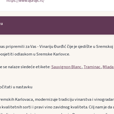
https://www.djurdjic.rs/
ju
as pripremili za Vas - Vinariju Đurđić čije je sjedište u Sremskoj r
osjetiti odlaskom u Sremske Karlovce.
je se nalaze sledeće etikete:
Sauvignon Blanc
,
Traminac
,
Mlada
očitati u nastavku
 Sremskih Karlovaca, modernizuje tradiciju vinarstva i vinogradar
kvalitetnih sorti i pravi vino zavidnog kvaliteta. Cilj nam je da