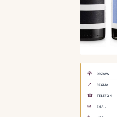
🌍
DRŽAVA
📍
REGIJA
☎
TELEFON
✉
EMAIL