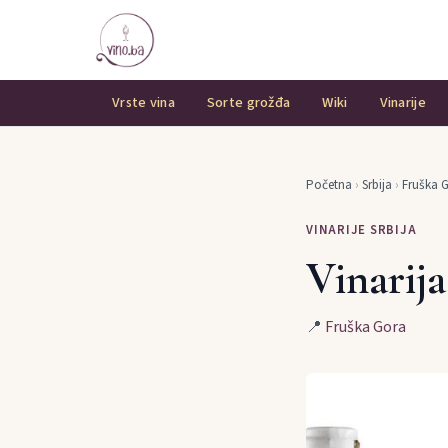
Vrste vina
Sorte grožđa
Wiki
Vinarije
Početna
›
Srbija
›
Fruška 
VINARIJE SRBIJA
Vinarij
📍
Fruška Gora