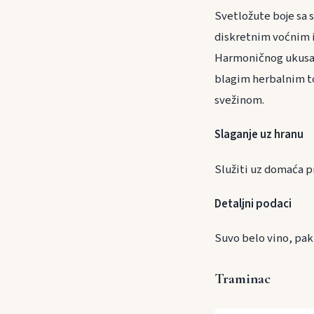
Svetložute boje sa s
diskretnim voćnim i
Harmoničnog ukusa v
blagim herbalnim to
svežinom.
Slaganje uz h
Služiti uz domaća
Detaljni podaci
Suvo belo vino, pak
Traminac