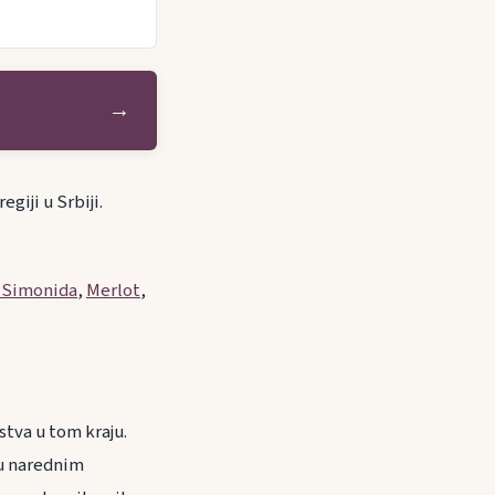
→
egiji u Srbiji.
 Simonida
,
Merlot
,
stva u tom kraju.
 u narednim