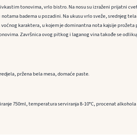
ivkastim tonovima, vrlo bistro. Na nosu su izraženi prijatni cvet
 notama badema u pozadini. Na ukusu vrlo sveže, srednjeg tela i 
oćnog karaktera, u kojem je dominantna nota kajsije prožeta 
novima. Završnica ovog pitkog i laganog vina takođe se odliku
ranu
 predjela, pržena bela mesa, domaće paste.
iranje 750ml, temperatura serviranja 8-10°C, procenat alkohola