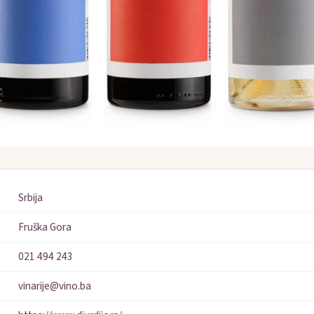
Srbija
Fruška Gora
021 494 243
vinarije@vino.ba