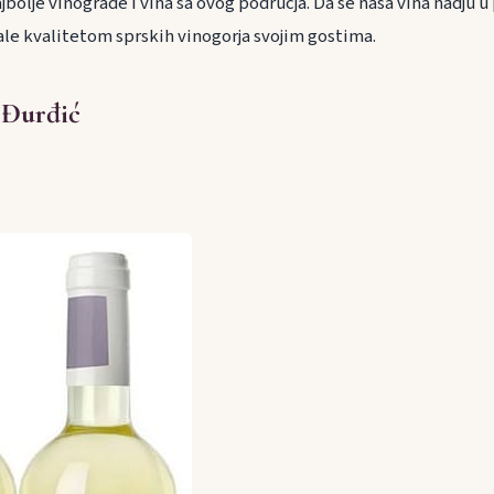
olje vinograde i vina sa ovog podrucja. Da se nasa vina nadju u
vale kvalitetom sprskih vinogorja svojim gostima.
 Đurđić