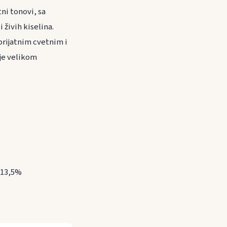
ni tonovi, sa
živih kiselina.
prijatnim cvetnim i
je velikom
 13,5%