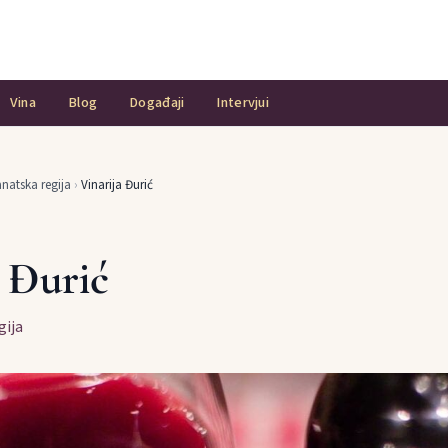
Vina
Blog
Događaji
Intervjui
natska regija
›
Vinarija Đurić
a Đurić
gija