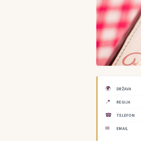
🌍
DRŽAVA
📍
REGIJA
☎
TELEFON
✉
EMAIL