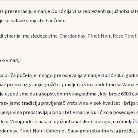
s prezentaciju Vinarije Đurić čija vina reprezentuju južnobanatsk
je se nalaze u mjestu Pančevo.
i vinarija ima sledeća vina:
Chardonnay
,
Pinot Noir
,
Rose Pinot
o vinariji
a priča počela je mnogo pre osnivanja Vinarije Đurić 2007. godi
ubav prema uzgajanju grožđa i pravljenju vina podelimo sa Vama.
nje uspeli smo da na sopstvenim vinagradima , koji broje 6000 č
azvijemo tradiciju pravljenja 5 vrsta vina. Visok kvalitet i brig
enja vina predstavljaju prioritet Vinarije Đurić koja poseduje i
nju. Vinogradi se nalaze u južnobanatskom okrugu, na omoljič
rdonnay, Pinot Noir i Cabernet Sauvignon stonih vrsta grožđa, i