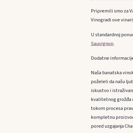
Pripremili smo za Va
Vinogradi ove vinari
U standardnoj ponud
Sauvignon
.
Dodatne informacije 
Naša banatska vinsk
poželeli da našu lj
iskustvo i istraživa
kvalitetnog grožđa r
tokom procesa pravlj
kompletnu proizvod
pored uzgajanja Cha