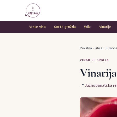
Vrste vina
Sorte grožđa
Wiki
Vinarije
Početna
›
Srbija
›
Južnoba
VINARIJE SRBIJA
Vinarij
📍
Južnobanatska re