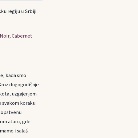
u regiju u Srbiji.
 Noir
,
Cabernet
ne, kada smo
 Kroz dugogodišnje
okota, uzgajenjem
a o svakom koraku
 sopstvenu
kom ataru, gde
mamo i salaš.