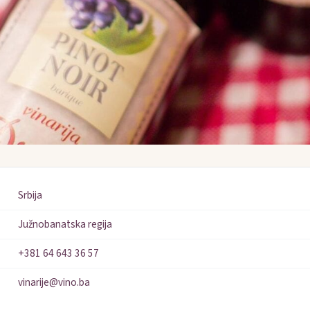
Srbija
Južnobanatska regija
+381 64 643 36 57
vinarije@vino.ba