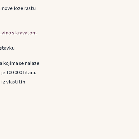
inove loze rastu
- vino s kravatom
.
nastavku
na kojima se nalaze
je 100 000 litara.
iz vlastitih