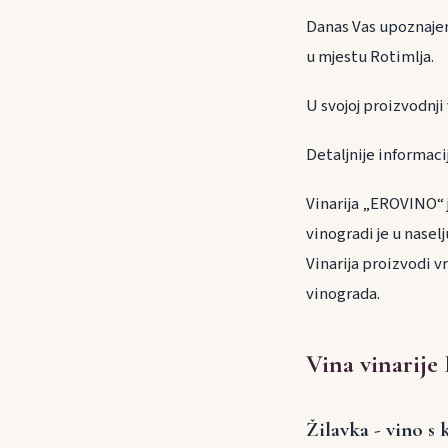
Danas Vas upoznajem
u mjestu Rotimlja.
U svojoj proizvodnji
Detaljnije informaci
Vinarija „EROVINO“ j
vinogradi je u nasel
Vinarija proizvodi v
vinograda.
Vina vinarije
Žilavka - vino s