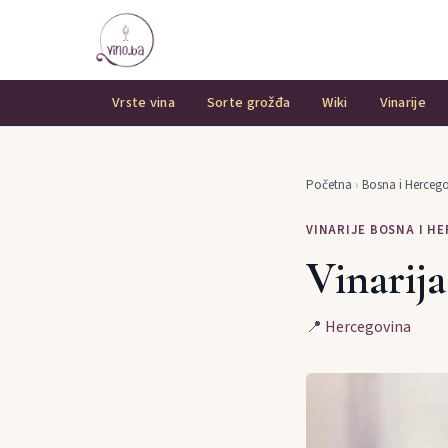
Vrste vina
Sorte grožđa
Wiki
Vinarije
Početna
›
Bosna i Herceg
VINARIJE BOSNA I H
Vinarij
📍
Hercegovina