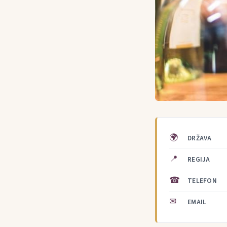
🌍
DRŽAVA
📍
REGIJA
☎
TELEFON
✉
EMAIL