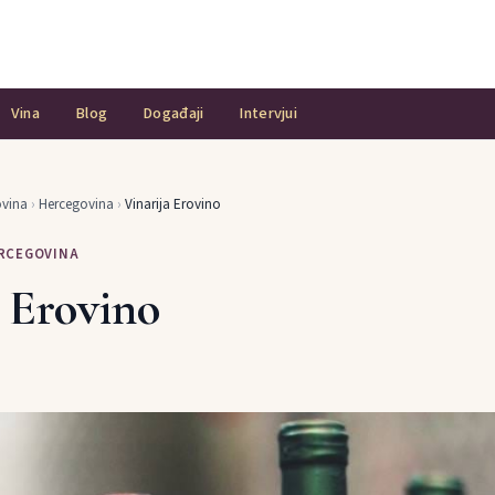
Vina
Blog
Događaji
Intervjui
ovina
›
Hercegovina
›
Vinarija Erovino
ERCEGOVINA
a Erovino