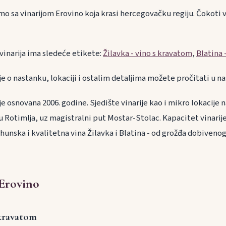
o sa vinarijom Erovino koja krasi hercegovačku regiju. Čokoti v
 vinarija ima sledeće etikete:
Žilavka - vino s kravatom
,
Blatina 
je o nastanku, lokaciji i ostalim detaljima možete pročitati u 
e osnovana 2006. godine. Sjedište vinarije kao i mikro lokacije 
ju Rotimlja, uz magistralni put Mostar-Stolac. Kapacitet vinarije 
rhunska i kvalitetna vina Žilavka i Blatina - od grožđa dobivenog 
 Erovino
 kravatom