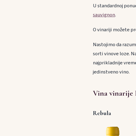
U standardnoj ponud
sauvignon
.
O vinariji možete pr
Nastojimo da razume
sorti vinove loze. 
najprikladnije vrem
jedinstveno vino.
Vina vinarije
Rebula