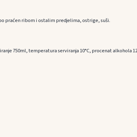
ranu
po praćen ribom i ostalim predjelima, ostrige, suši.
iranje 750ml, temperatura serviranja 10°C, procenat alkohola 