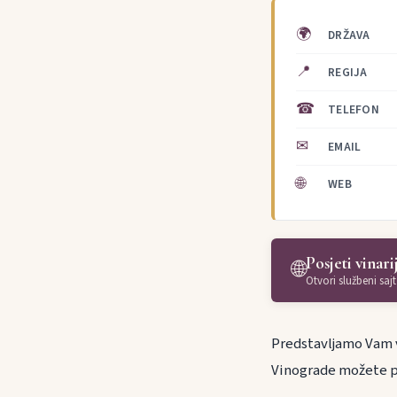
🌍
DRŽAVA
📍
REGIJA
☎
TELEFON
✉
EMAIL
🌐
WEB
Posjeti vinari
🌐
Otvori službeni sajt
Predstavljamo Vam vi
Vinograde možete po