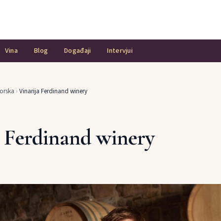
Vina
Blog
Događaji
Intervjui
orska
›
Vinarija Ferdinand winery
a Ferdinand winery