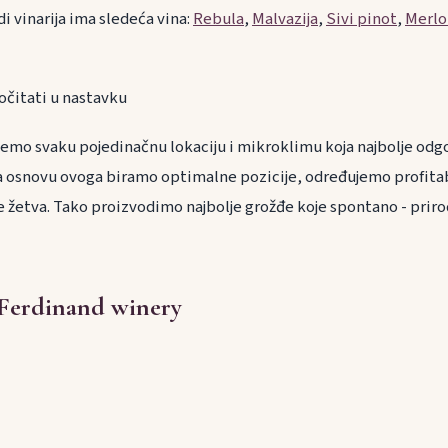
i vinarija ima sledeća vina:
Rebula
,
Malvazija
,
Sivi pinot
,
Merlo
očitati u nastavku
mo svaku pojedinačnu lokaciju i mikroklimu koja najbolje odg
Na osnovu ovoga biramo optimalne pozicije, određujemo profitab
e žetva. Tako proizvodimo najbolje grožđe koje spontano - prir
 Ferdinand winery