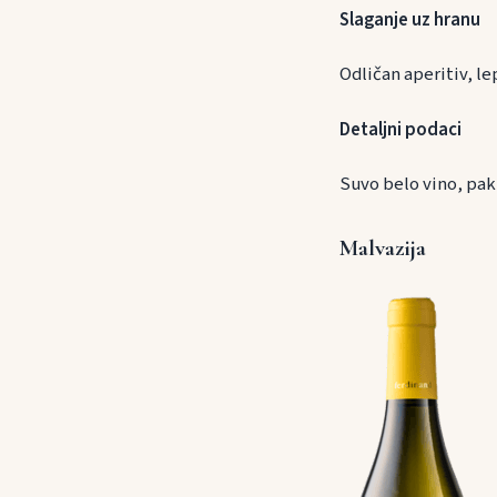
Slaganje uz h
Odličan aperitiv, le
Detaljni podaci
Suvo belo vino, pak
Malvazija