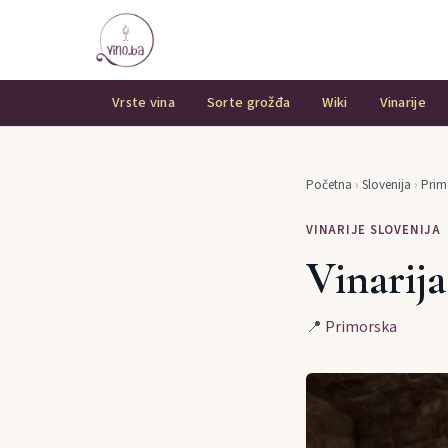
Vrste vina
Sorte grožđa
Wiki
Vinarije
Početna
›
Slovenija
›
Prim
VINARIJE SLOVENIJA
Vinarij
📍
Primorska