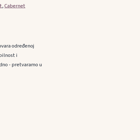
t
,
Cabernet
ovara određenoj
ilnost i
odno - pretvaramo u