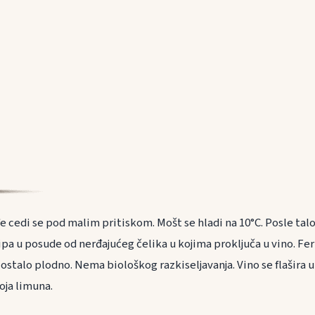
 cedi se pod malim pritiskom. Mošt se hladi na 10°C. Posle tal
sipa u posude od nerđajućeg čelika u kojima proključa u vino. Fe
ostalo plodno. Nema biološkog razkiseljavanja. Vino se flašira 
oja limuna.