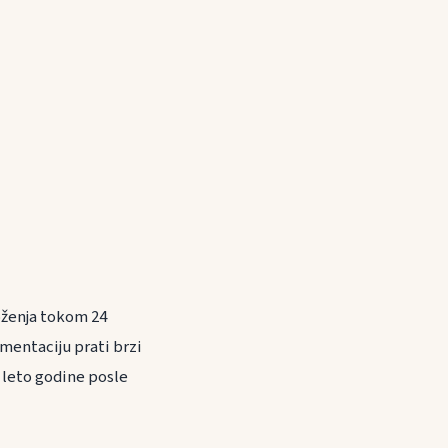
oženja tokom 24
rmentaciju prati brzi
u leto godine posle