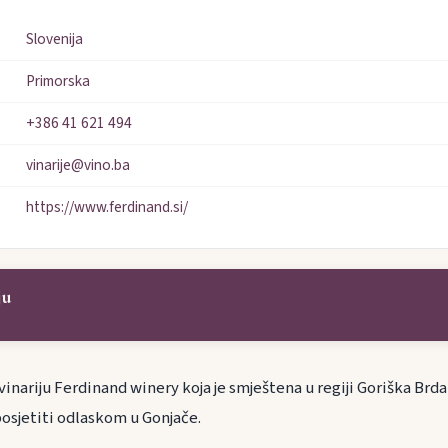
Slovenija
Primorska
+386 41 621 494
vinarije@vino.ba
https://www.ferdinand.si/
ju
nariju Ferdinand winery koja je smještena u regiji Goriška Brda 
sjetiti odlaskom u Gonjače.