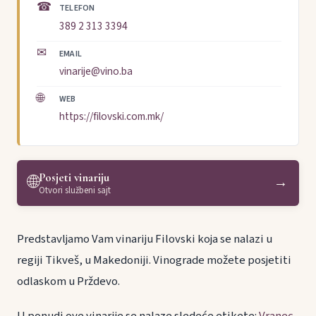
☎
TELEFON
389 2 313 3394
✉
EMAIL
vinarije@vino.ba
🌐
WEB
https://filovski.com.mk/
Posjeti vinariju
🌐
→
Otvori službeni sajt
Predstavljamo Vam vinariju Filovski koja se nalazi u
regiji Tikveš, u Makedoniji. Vinograde možete posjetiti
odlaskom u Prždevo.
U ponudi ove vinarije se nalaze sledeće etikete:
Vranec
,