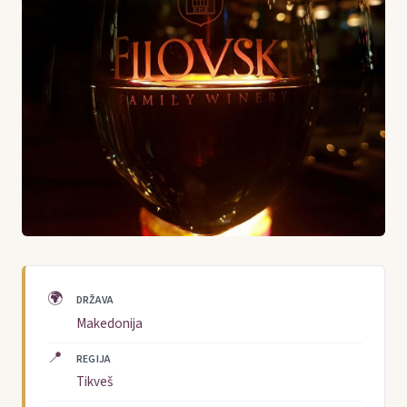
🌍
DRŽAVA
Makedonija
📍
REGIJA
Tikveš