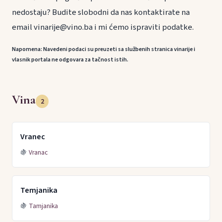
nedostaju? Budite slobodni da nas kontaktirate na
email vinarije@vino.ba i mi ćemo ispraviti podatke.
Napomena: Navedeni podaci su preuzeti sa službenih stranica vinarije i
vlasnik portala ne odgovara za tačnost istih.
Vina
2
Vranec
🍇
Vranac
Temjanika
🍇
Tamjanika