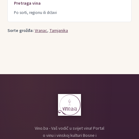
Pretraga vina
Po sorti, regionu ili državi
Sorte grožđa:
Vranac
,
Tamjanika
Vino.ba - Vaš vodič u svijet vina! Portal
o vinu i vinskoj kulturi Bosne i