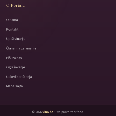
O Portalu
O nama
Kontakt
Upiši vinariju
Članarina za vinarije
Piši za nas
Oglašavanje
Uslovi korištenja
Mapa sajta
© 2026
Vino.ba
· Sva prava zadržana.