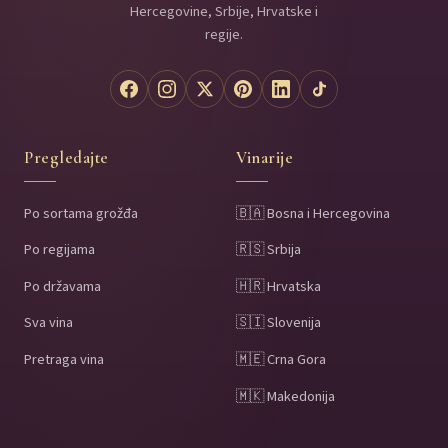
Hercegovine, Srbije, Hrvatske i
regije.
Pregledajte
Vinarije
Po sortama grožđa
🇧🇦 Bosna i Hercegovina
Po regijama
🇷🇸 Srbija
Po državama
🇭🇷 Hrvatska
Sva vina
🇸🇮 Slovenija
Pretraga vina
🇲🇪 Crna Gora
🇲🇰 Makedonija