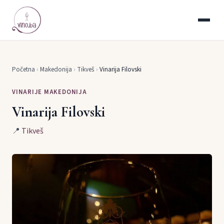
Početna
›
Makedonija
›
Tikveš
›
Vinarija Filovski
VINARIJE MAKEDONIJA
Vinarija Filovski
📍
Tikveš