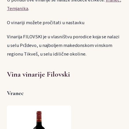
Temjanika
.
O vinariji možete pročitati u nastavku
Vinarija FILOVSKI je u vlasništvu porodice koja se nalazi
u selu Prždevo, u najboljem makedonskom vinskom
regionu Tikveš, u selu idilične okoline.
Vina vinarije Filovski
Vranec