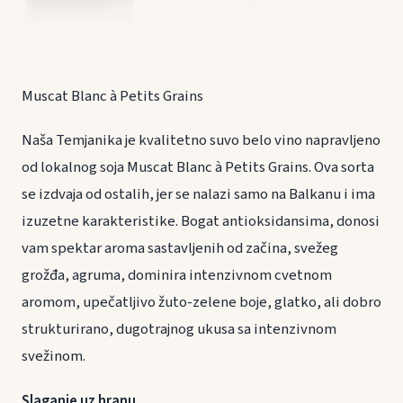
Muscat Blanc à Petits Grains
Naša Temjanika je kvalitetno suvo belo vino napravljeno
od lokalnog soja Muscat Blanc à Petits Grains. Ova sorta
se izdvaja od ostalih, jer se nalazi samo na Balkanu i ima
izuzetne karakteristike. Bogat antioksidansima, donosi
vam spektar aroma sastavljenih od začina, svežeg
grožđa, agruma, dominira intenzivnom cvetnom
aromom, upečatljivo žuto-zelene boje, glatko, ali dobro
strukturirano, dugotrajnog ukusa sa intenzivnom
svežinom.
Slaganje uz hranu