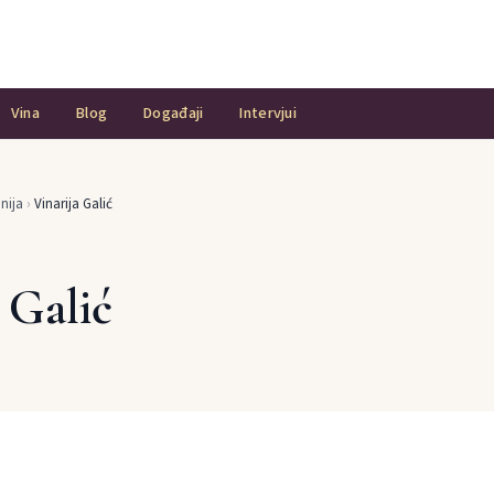
Vina
Blog
Događaji
Intervjui
nija
›
Vinarija Galić
 Galić