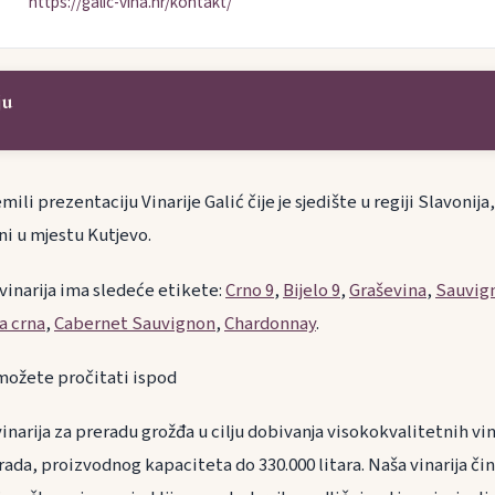
https://galic-vina.hr/kontakt/
ju
li prezentaciju Vinarije Galić čije je sjedište u regiji Slavonija,
ni u mjestu Kutjevo.
 vinarija ima sledeće etikete:
Crno 9
,
Bijelo 9
,
Graševina
,
Sauvig
a crna
,
Cabernet Sauvignon
,
Chardonnay
.
i možete pročitati ispod
narija za preradu grožđa u cilju dobivanja visokokvalitetnih vi
rada, proizvodnog kapaciteta do 330.000 litara. Naša vinarija či