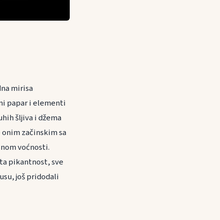
dna mirisa
i papar i elementi
ih šljiva i džema
e onim začinskim sa
asnom voćnosti.
ta pikantnost, sve
usu, još pridodali