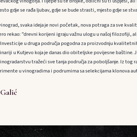
evačkog vinogorja. I lijepe su te brojke, odlični su ti uspjesi, al
esto gdje se rađa ljubav, gdje se bude strasti, mjesto gdje se stv
vinograd, svaka ideja je novi početak, nova potraga za sve kval
ro rekao: ”drevni korijeni igraju važnu ulogu u našoj filozofiji, al
 Investicije u druga područja pogodna za proizvodnju kvalitetni
inariji u Kutjevo koja je danas dio obiteljske povijesne baštine. 
inogradarstvu tražeći sve tanja područja za poboljšanje. Iz tog
rimente u vinogradima i podrumima sa selekcijama klonova au
 Galić