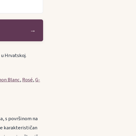
→
 u Hrvatskoj.
non Blanc
,
Rosé
,
G-
na, s površinom na
ne karakterističan