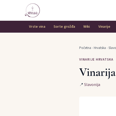
Vrste vina
Sorte grožđa
Wiki
Vinarije
Početna
›
Hrvatska
›
Slavo
VINARIJE HRVATSKA
Vinarija
📍
Slavonija