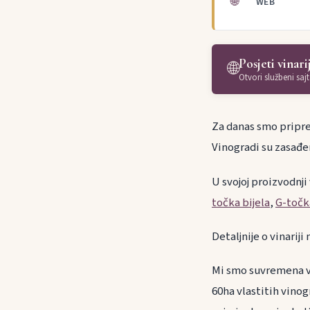
🌐
WEB
Posjeti vinari
🌐
Otvori službeni sajt
Za danas smo pripremi
Vinogradi su zasađe
U svojoj proizvodnji
točka bijela
,
G-točk
Detaljnije o vinarij
Mi smo suvremena vi
60ha vlastitih vinog