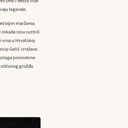
i mi smo i nešto više
araju legende.
itetnijim maržama.
i nikada nisu suzbili
h vina u Hrvatskoj
Josip Galić izražava
 razloga provodimo
tohtonog grožđa.