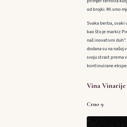
primjer terroira kutj
od brojki. Mi smo mj
Svaka berba, svaki 
kao što je markiz Pie
naš inovativni duh”.
dodana su na našoj v
svoju strast prema v
kontinuirane ekspe
Vina Vinarije
Crno 9