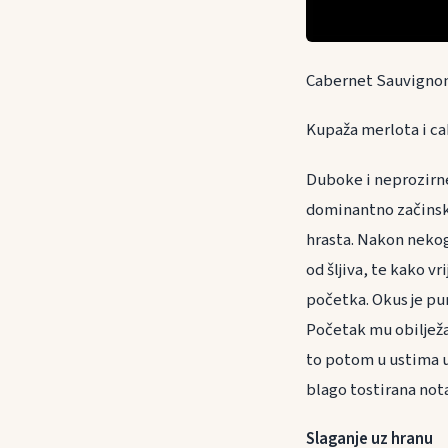
Cabernet Sauvignon
Kupaža merlota i c
Duboke i neprozirne
dominantno začinsk
hrasta. Nakon nekog
od šljiva, te kako 
početka. Okus je pun
Početak mu obilježa
to potom u ustima uč
blago tostirana not
Slaganje uz h