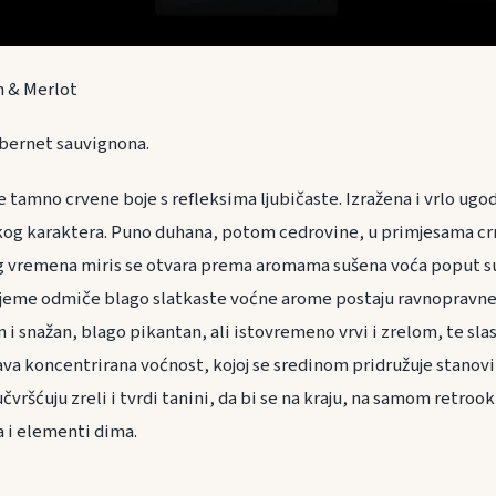
 & Merlot
abernet sauvignona.
 tamno crvene boje s refleksima ljubičaste. Izražena i vrlo ugo
og karaktera. Puno duhana, potom cedrovine, u primjesama crn
 vremena miris se otvara prema aromama sušena voća poput suh
vrijeme odmiče blago slatkaste voćne arome postaju ravnopravn
 i snažan, blago pikantan, ali istovremeno vrvi i zrelom, te sl
va koncentrirana voćnost, kojoj se sredinom pridružuje stanovi
vršćuju zreli i tvrdi tanini, da bi se na kraju, na samom retrook
a i elementi dima.
ranu