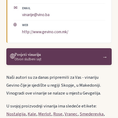
✉
EMAIL
vinarije@vino.ba
🌐
WEB
http://www.gevino.com.mk/
Posjeti vinariju
🌐
→
Otvori službeni sajt
Naši autori su za danas pripremili za Vas - vinariju
Gevino čije je sjedište u regiji Skopje, u Makedoniji.
Vinogradi ove vinarije se nalaze u mjestu Gevgelija.
U svojoj proizvodnji vinarija ima sledeće etikete:
Nostalgija
,
Kale
,
Merlot
,
Rose
,
Vranec
,
Smederevka
,