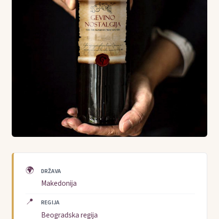
🌍
DRŽAVA
Makedonija
📍
REGIJA
Beogradska regija