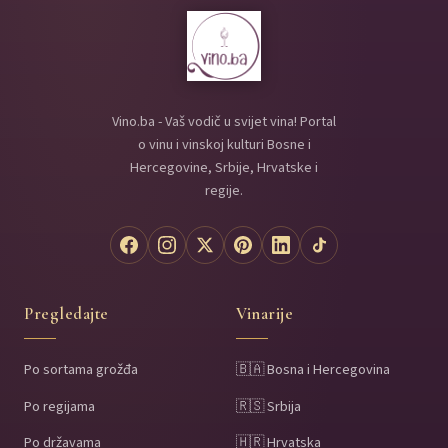
Vino.ba - Vaš vodič u svijet vina! Portal
o vinu i vinskoj kulturi Bosne i
Hercegovine, Srbije, Hrvatske i
regije.
Pregledajte
Vinarije
Po sortama grožđa
🇧🇦 Bosna i Hercegovina
Po regijama
🇷🇸 Srbija
Po državama
🇭🇷 Hrvatska