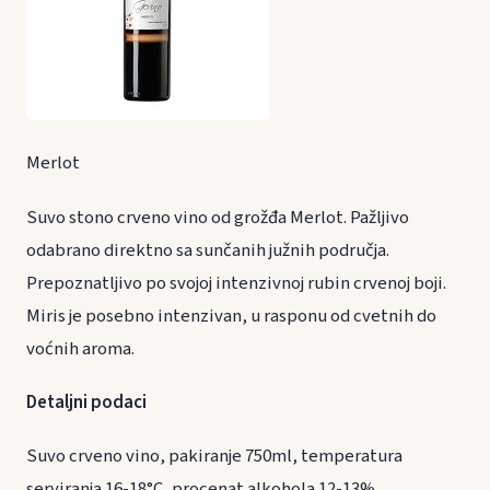
Merlot
Suvo stono crveno vino od grožđa Merlot. Pažljivo
odabrano direktno sa sunčanih južnih područja.
Prepoznatljivo po svojoj intenzivnoj rubin crvenoj boji.
Miris je posebno intenzivan, u rasponu od cvetnih do
voćnih aroma.
Detaljni podaci
Suvo crveno vino, pakiranje 750ml, temperatura
serviranja 16-18°C, procenat alkohola 12-13%