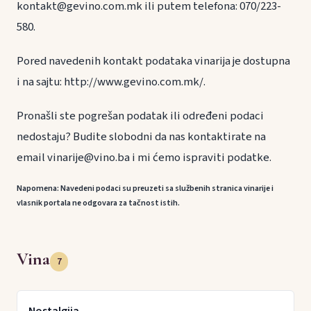
kontakt@gevino.com.mk ili putem telefona: 070/223-
580.
Pored navedenih kontakt podataka vinarija je dostupna
i na sajtu: http://www.gevino.com.mk/.
Pronašli ste pogrešan podatak ili određeni podaci
nedostaju? Budite slobodni da nas kontaktirate na
email vinarije@vino.ba i mi ćemo ispraviti podatke.
Napomena: Navedeni podaci su preuzeti sa službenih stranica vinarije i
vlasnik portala ne odgovara za tačnost istih.
Vina
7