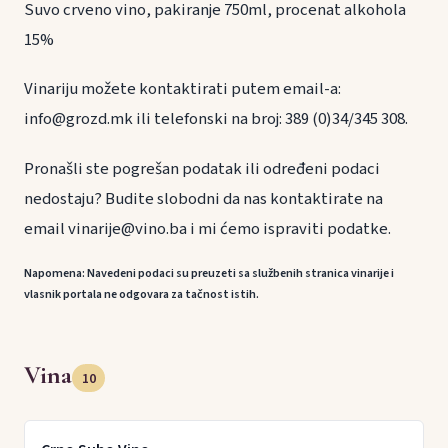
Suvo crveno vino, pakiranje 750ml, procenat alkohola
15%
Vinariju možete kontaktirati putem email-a:
info@grozd.mk ili telefonski na broj: 389 (0)34/345 308.
Pronašli ste pogrešan podatak ili određeni podaci
nedostaju? Budite slobodni da nas kontaktirate na
email vinarije@vino.ba i mi ćemo ispraviti podatke.
Napomena: Navedeni podaci su preuzeti sa službenih stranica vinarije i
vlasnik portala ne odgovara za tačnost istih.
Vina
10