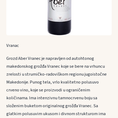
Vranac
Grozd Aber Vranec je napravljen od autohtonog
makedonskog grožđa Vranec koje se bere na vrhuncu
zrelosti u strumičko-radoviškom regionu jugoistočne
Makedonije. Punog tela, vrlo kvalitetno polusuvo
crveno vino, koje se proizvodi u ograničenim
količinama. Ima intenzivnu tamnocrvenu boju sa
složenim buketom originalnog grožđa Vranec. Sa
glatkim polusuvim ukusom i divnom strukturom ima