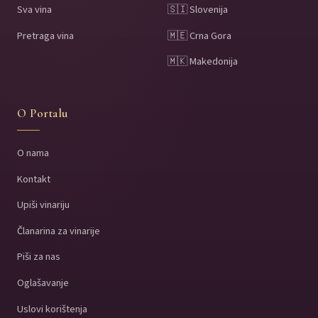
Sva vina
🇸🇮 Slovenija
Pretraga vina
🇲🇪 Crna Gora
🇲🇰 Makedonija
O Portalu
O nama
Kontakt
Upiši vinariju
Članarina za vinarije
Piši za nas
Oglašavanje
Uslovi korištenja