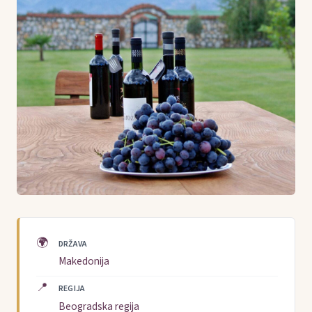
🌍
DRŽAVA
Makedonija
📍
REGIJA
Beogradska regija