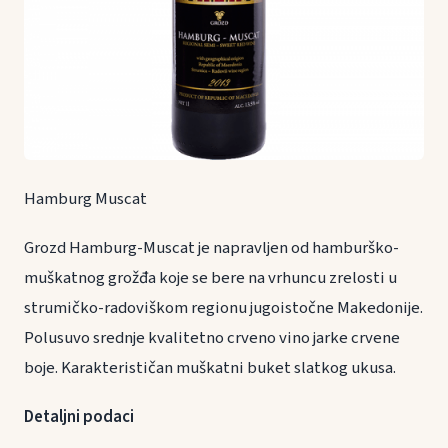
Hamburg Muscat
Grozd Hamburg-Muscat je napravljen od hamburško-
muškatnog grožđa koje se bere na vrhuncu zrelosti u
strumičko-radoviškom regionu jugoistočne Makedonije.
Polusuvo srednje kvalitetno crveno vino jarke crvene
boje. Karakterističan muškatni buket slatkog ukusa.
Detaljni podaci