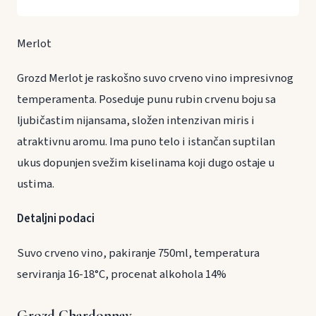
Merlot
Grozd Merlot je raskošno suvo crveno vino impresivnog
temperamenta. Poseduje punu rubin crvenu boju sa
ljubičastim nijansama, složen intenzivan miris i
atraktivnu aromu. Ima puno telo i istančan suptilan
ukus dopunjen svežim kiselinama koji dugo ostaje u
ustima.
Detaljni podaci
Suvo crveno vino, pakiranje 750ml, temperatura
serviranja 16-18°C, procenat alkohola 14%
Grozd Chardonnay