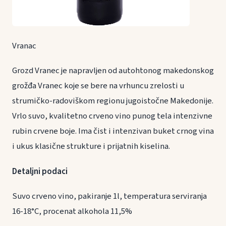
Vranac
Grozd Vranec je napravljen od autohtonog makedonskog
grožđa Vranec koje se bere na vrhuncu zrelosti u
strumičko-radoviškom regionu jugoistočne Makedonije.
Vrlo suvo, kvalitetno crveno vino punog tela intenzivne
rubin crvene boje. Ima čist i intenzivan buket crnog vina
i ukus klasične strukture i prijatnih kiselina.
Detaljni podaci
Suvo crveno vino, pakiranje 1l, temperatura serviranja
16-18°C, procenat alkohola 11,5%