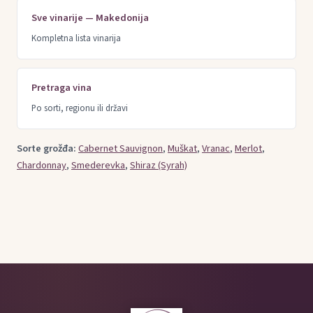
Sve vinarije — Makedonija
Kompletna lista vinarija
Pretraga vina
Po sorti, regionu ili državi
Sorte grožđa:
Cabernet Sauvignon
,
Muškat
,
Vranac
,
Merlot
,
Chardonnay
,
Smederevka
,
Shiraz (Syrah)