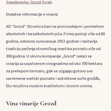
Smederevka
,
Grozd Syrah
.
Dodatne informacije o vinariji
AD "Grozd" Strumica bavi se proizvodnjom i prometom
alkoholnih i bezalkoholnih pića. Firma postoji više od 60
godina, odnosno osnovana je 1953. godine i nastavlja
tradiciju pečenja strumičkog mastika poznatu više od
300 godina. U okviru kompanije „Grozd“ nalazi se
vinarija sa sopstvenim vinogradima od oko 700 hektara
na prelepom terroaru, gde se uzgajaju gotovo sve
savremene svetski poznate i autohtone sorte grožđa,
što rezultira visokim kvalitetom i stonim vinima.
Vina vinarije Grozd