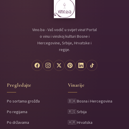
Vino.ba - Vaš vodič u svijet vina! Portal
o vinu i vinskoj kulturi Bosne i
Hercegovine, Srbije, Hrvatske i
regije.
Pregledajte
Vinarije
Po sortama grožđa
🇧🇦 Bosna i Hercegovina
Po regijama
🇷🇸 Srbija
Po državama
🇭🇷 Hrvatska