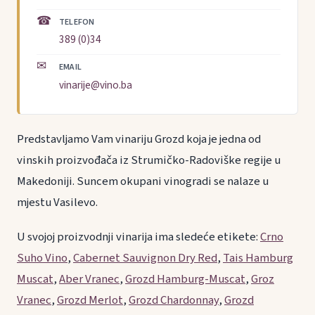
☎
TELEFON
389 (0)34
✉
EMAIL
vinarije@vino.ba
Predstavljamo Vam vinariju Grozd koja je jedna od
vinskih proizvođača iz Strumičko-Radoviške regije u
Makedoniji. Suncem okupani vinogradi se nalaze u
mjestu Vasilevo.
U svojoj proizvodnji vinarija ima sledeće etikete:
Crno
Suho Vino
,
Cabernet Sauvignon Dry Red
,
Tais Hamburg
Muscat
,
Aber Vranec
,
Grozd Hamburg-Muscat
,
Groz
Vranec
,
Grozd Merlot
,
Grozd Chardonnay
,
Grozd