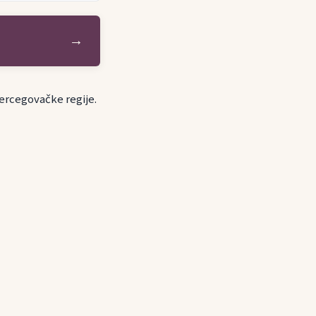
→
ercegovačke regije.