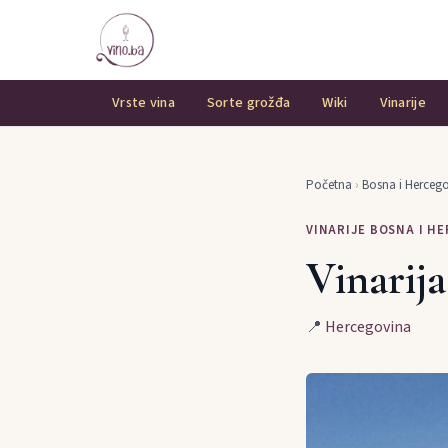
Vrste vina
Sorte grožđa
Wiki
Vinarije
Početna
›
Bosna i Herceg
VINARIJE BOSNA I H
Vinarij
📍
Hercegovina