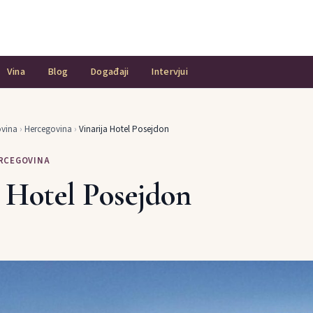
Vina
Blog
Događaji
Intervjui
ovina
›
Hercegovina
›
Vinarija Hotel Posejdon
ERCEGOVINA
a Hotel Posejdon