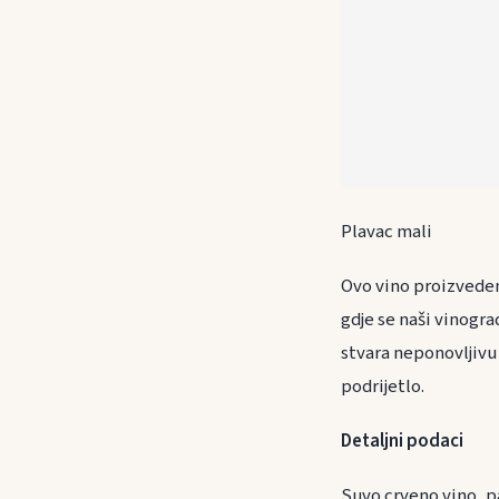
Plavac mali
Ovo vino proizveden
gdje se naši vinogra
stvara neponovljivu 
podrijetlo.
Detaljni podaci
Suvo crveno vino, p