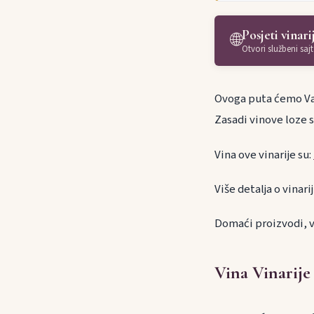
Posjeti vinari
🌐
Otvori službeni sajt
Ovoga puta ćemo Vas
Zasadi vinove loze 
Vina ove vinarije su:
Više detalja o vinarij
Domaći proizvodi, v
Vina Vinarije