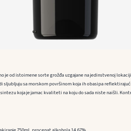
o je od istoimene sorte grožđa uzgajane na jedinstvenoj lokaci
di sljubljuju sa morskom površinom koja ih obasipa reflektiraju
sintezu koja je jamac kvaliteti na koju do sada niste naišli. Kon
akiranje 750ml, procenat alkohola 14,67%