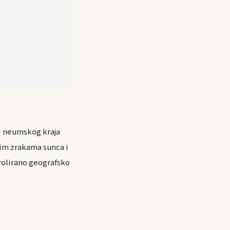
ji neumskog kraja
ćim zrakama sunca i
trolirano geografsko