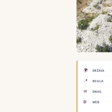
🌍
DRŽAVA
📍
REGIJA
✉
EMAIL
🌐
WEB