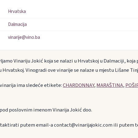
Hrvatska
Dalmacija
vinarije@vino.ba
amo Vinariju Jokić koja se nalazi u Hrvatskoj u Dalmaciji, koja 
 u Hrvatskoj. Vinogradi ove vinarije se nalaze u mjestu Lišane Tin
 vinarija ima sledeće etikete:
CHARDONNAY
,
MARAŠTINA
,
POŠI
e pod poslovnim imenom Vinarija Jokić doo.
taktirati putem email-a contact@vinarijajokic.com ili putem t