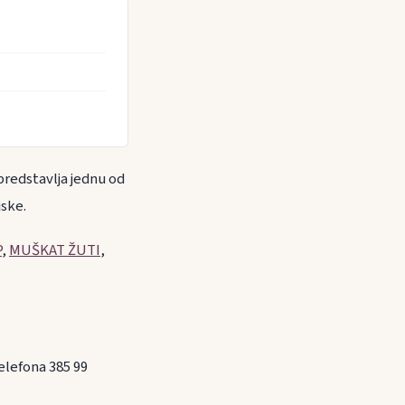
predstavlja jednu od
jske.
P
,
MUŠKAT ŽUTI
,
elefona 385 99