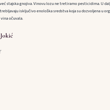
već stajska gnojiva. Vinovu lozu ne tretiramo pesticidima. U dalj
otrebljavaju isključivo enološka sredstva koja su dozvoljena u or
 vina očuvala.
 Jokić
Y