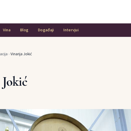
Vina
Blog
Događaji
Intervjui
acija
›
Vinarija Jokić
 Jokić