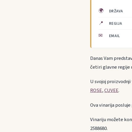
🌍
DRŽAVA
📍
REGIJA
✉
EMAIL
Danas Vam predstavlj
četiri glavne regije
U svojoj proizvodnji
ROSE
,
CUVEE
.
Ova vinarija posluj
Vinariju možete kon
2588680.