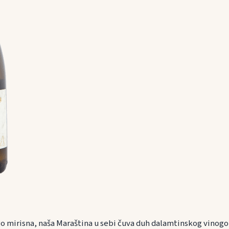
go mirisna, naša Maraština u sebi čuva duh dalamtinskog vinogorj