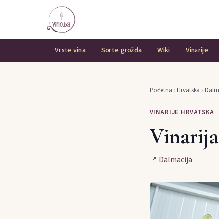
Vrste vina
Sorte grožđa
Wiki
Vinarije
Početna
›
Hrvatska
›
Dalm
VINARIJE HRVATSKA
Vinarija
📍
Dalmacija