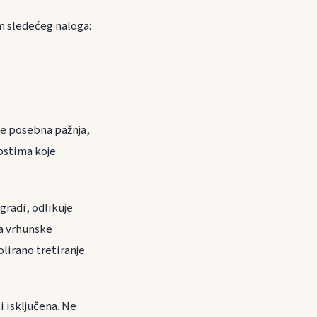
m sledećeg naloga:
e posebna pažnja,
ostima koje
gradi, odlikuje
đa vrhunske
lirano tretiranje
i isključena. Ne