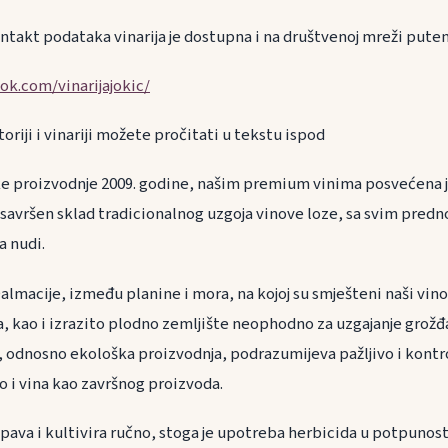
takt podataka vinarija je dostupna i na društvenoj mreži pute
ok.com/vinarijajokic/
toriji i vinariji možete pročitati u tekstu ispod
e proizvodnje 2009. godine, našim premium vinima posvećena j
 savršen sklad tradicionalnog uzgoja vinove loze, sa svim predn
a nudi.
lmacije, između planine i mora, na kojoj su smješteni naši vino
, kao i izrazito plodno zemljište neophodno za uzgajanje grož
, odnosno ekološka proizvodnja, podrazumijeva pažljivo i kontro
o i vina kao završnog proizvoda.
pava i kultivira ručno, stoga je upotreba herbicida u potpunost