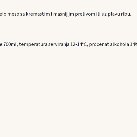
elo meso sa kremastim i masnijijm prelivom ili uz plavu ribu.
nje 700ml, temperatura serviranja 12-14°C, procenat alkohola 14