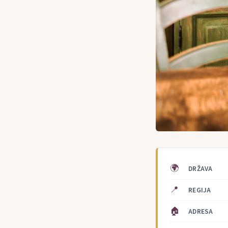
🌍
DRŽAVA
📍
REGIJA
🏠
ADRESA