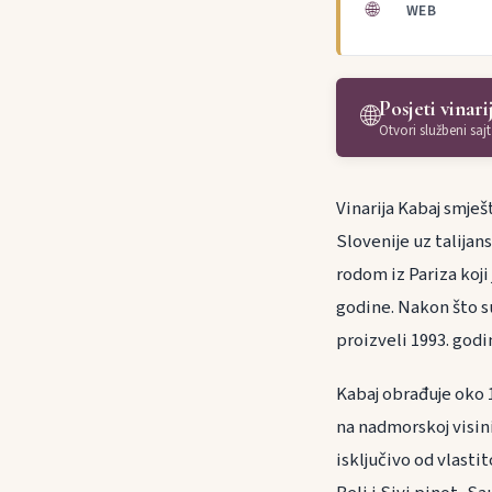
🌐
WEB
Posjeti vinari
🌐
Otvori službeni sajt
Vinarija Kabaj smje
Slovenije uz talijan
rodom iz Pariza koji 
godine. Nakon što s
proizveli 1993. godi
Kabaj obrađuje oko 1
na nadmorskoj visin
isključivo od vlasti