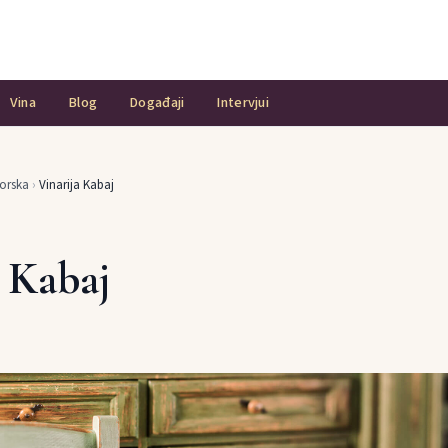
Vina
Blog
Događaji
Intervjui
orska
›
Vinarija Kabaj
a Kabaj