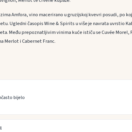
auvignon, Merlot te crvene kupaže.
ma Amfora, vino macerirano u gruzijskoj kvevri posudi, po kojoj
jetu. Ugledni časopis Wine & Spirits u više je navrata uvrstio K
vijeta. Među prepoznatljivim vinima kuće ističu se Cuvée Morel,
na Merlot i Cabernet Franc.
nčasto bijelo
l