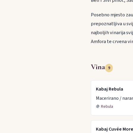
Beli i Sivi pinot, S
Posebno mjesto zauzi
prepoznatljiva u svi
najboljih vinarija s
Amfora te crvena vi
Vina
9
Kabaj Rebula
Macerirano / nara
🍇
Rebula
Kabaj Cuvée More