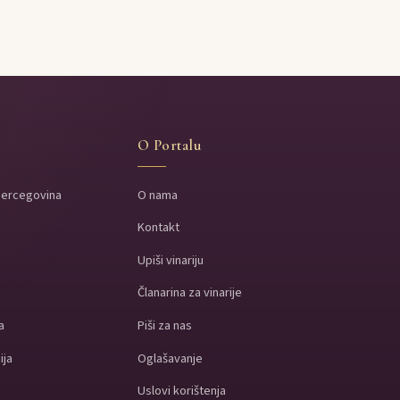
O Portalu
Hercegovina
O nama
Kontakt
a
Upiši vinariju
a
Članarina za vinarije
a
Piši za nas
ija
Oglašavanje
Uslovi korištenja