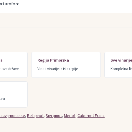
vri amfore
ja
Regija Primorska
Sve vinarij
z ove države
Vina i vinarije iz iste regije
Kompletna lis
žavi
Sauvignonasse
,
Beli pinot
,
Sivi pinot
,
Merlot
,
Cabernet Franc