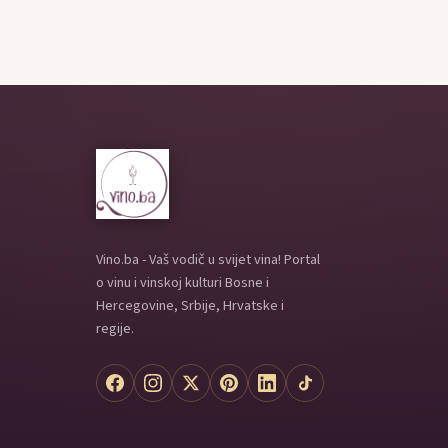
Vino.ba - Vaš vodič u svijet vina! Portal
o vinu i vinskoj kulturi Bosne i
Hercegovine, Srbije, Hrvatske i
regije.