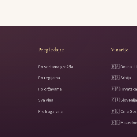
Pregledajte
Vinarije
Po sortama grožđa
🇧🇦 Bosna i 
Po regijama
🇷🇸 Srbija
Po državama
🇭🇷 Hrvatsk
Sva vina
🇸🇮 Slovenij
Pretraga vina
🇲🇪 Crna Gor
🇲🇰 Makedon