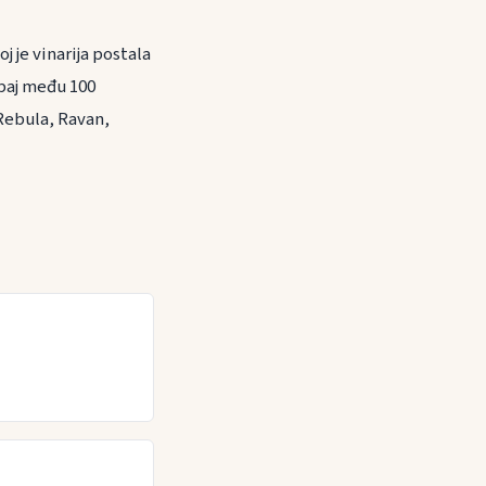
 je vinarija postala
abaj među 100
 Rebula, Ravan,