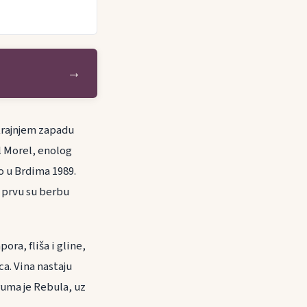
→
 krajnjem zapadu
el Morel, enolog
ao u Brdima 1989.
, prvu su berbu
ora, fliša i gline,
a. Vina nastaju
druma je Rebula, uz