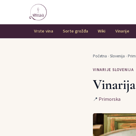
Vrste vina
Sorte grožđa
Wiki
Vinarije
Početna
›
Slovenija
›
Prim
VINARIJE SLOVENIJA
Vinarij
📍
Primorska