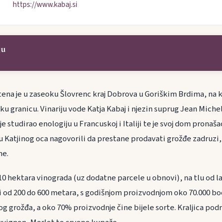
https://www.kabaj.si
ju
štena je u zaseoku Šlovrenc kraj Dobrova u Goriškim Brdima, na
sku granicu. Vinariju vode Katja Kabaj i njezin suprug Jean Mich
je studirao enologiju u Francuskoj i Italiji te je svoj dom pronaš
u Katjinog oca nagovorili da prestane prodavati grožđe zadruzi
ne.
0 hektara vinograda (uz dodatne parcele u obnovi), na tlu od lap
i od 200 do 600 metara, s godišnjom proizvodnjom oko 70.000 boc
tog grožđa, a oko 70% proizvodnje čine bijele sorte. Kraljica po