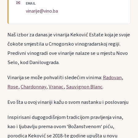
✉
EMAIL
vinarije@vino.ba
Naš izbor za danas je vinarija Keković Estate koja je svoje
čokote smjestila u Crnogorsko vinogradarskoj regiji.
Predivni vinogradi ove vinarije nalaze se u mjestu Novo
Selo, kod Danilovgrada.
Vinarija se može pohvaliti sledećim vinima:
Radovan
,
Rose
,
Chardonnay
,
Vranac
,
Sauvignon Blanc
.
Evo šta u ovoj vinariji kažu o svom nastanku i poslovanju
Inspirisani dugogodišnjom tradicijom pravljenja vina,
kao i ljubavlju prema ovom ‘Božanstvenom‘ piću,
porodica Keković se 2018-te godine upušta u novu