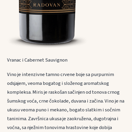
Vranac i Cabernet Sauvignon
Vino je intenzivne tamno crvene boje sa purpurnim
odsjajem, veoma bogatog i složenog aromatskog
kompleksa. Miris je raskošan sačinjen od tonova crnog
šumskog voća, crne čokolade, duvana i začina. Vino je na
ukusu veoma puno i mekano, bogato slatkim i sočnim
taninima. Završnica ukusa je zaokružena, dugotrajna i
voćna, sa nježnim tonovima hrastovine koje dobija