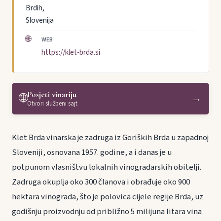
Brdih,
Slovenija
🌐
WEB
https://klet-brda.si
Posjeti vinariju
🌐
→
Otvori službeni sajt
Klet Brda vinarska je zadruga iz Goriških Brda u zapadnoj
Sloveniji, osnovana 1957. godine, a i danas je u
potpunom vlasništvu lokalnih vinogradarskih obitelji.
Zadruga okuplja oko 300 članova i obrađuje oko 900
hektara vinograda, što je polovica cijele regije Brda, uz
godišnju proizvodnju od približno 5 milijuna litara vina