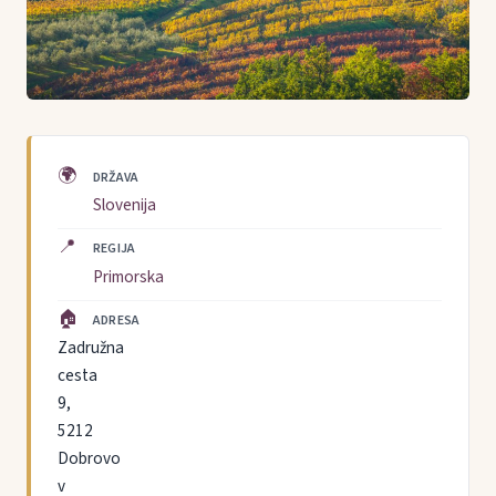
🌍
DRŽAVA
Slovenija
📍
REGIJA
Primorska
🏠
ADRESA
Zadružna
cesta
9,
5212
Dobrovo
v