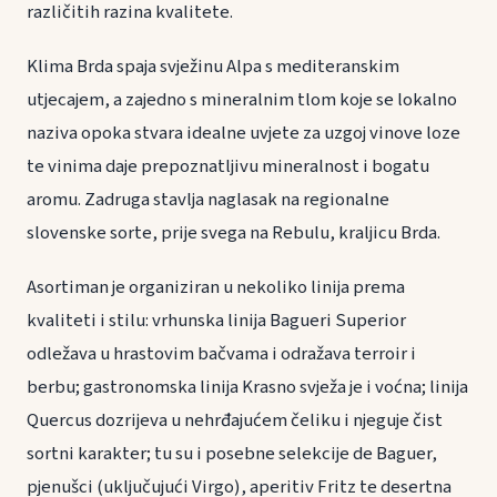
različitih razina kvalitete.
Klima Brda spaja svježinu Alpa s mediteranskim
utjecajem, a zajedno s mineralnim tlom koje se lokalno
naziva opoka stvara idealne uvjete za uzgoj vinove loze
te vinima daje prepoznatljivu mineralnost i bogatu
aromu. Zadruga stavlja naglasak na regionalne
slovenske sorte, prije svega na Rebulu, kraljicu Brda.
Asortiman je organiziran u nekoliko linija prema
kvaliteti i stilu: vrhunska linija Bagueri Superior
odležava u hrastovim bačvama i odražava terroir i
berbu; gastronomska linija Krasno svježa je i voćna; linija
Quercus dozrijeva u nehrđajućem čeliku i njeguje čist
sortni karakter; tu su i posebne selekcije de Baguer,
pjenušci (uključujući Virgo), aperitiv Fritz te desertna