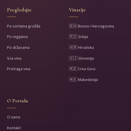
Pregledajte
Vinarije
Po sortama grožđa
🇧🇦 Bosna i Hercegovina
Po regijama
🇷🇸 Srbija
Po državama
🇭🇷 Hrvatska
Sva vina
🇸🇮 Slovenija
Pretraga vina
🇲🇪 Crna Gora
🇲🇰 Makedonija
O Portalu
O nama
Kontakt