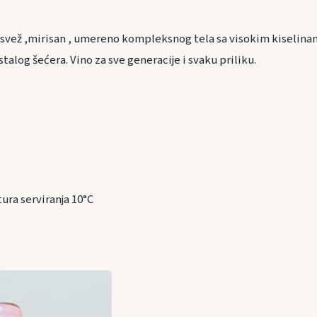
 svež ,mirisan , umereno kompleksnog tela sa visokim kiselinam
alog šećera. Vino za sve generacije i svaku priliku.
ranu
ura serviranja 10°C