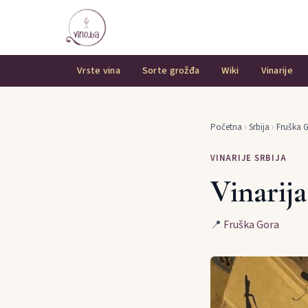
Vrste vina
Sorte grožđa
Wiki
Vinarije
Početna
›
Srbija
›
Fruška 
VINARIJE SRBIJA
Vinarij
📍
Fruška Gora