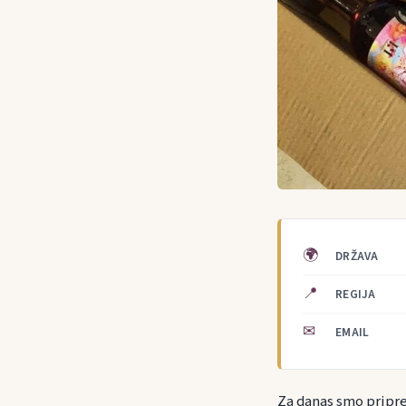
🌍
DRŽAVA
📍
REGIJA
✉
EMAIL
Za danas smo priprem