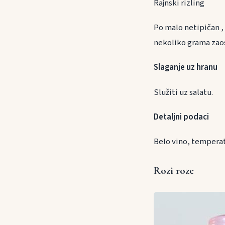
Rajnski rizling
Po malo netipičan ,
nekoliko grama zaost
Slaganje uz h
Služiti uz salatu.
Detaljni podaci
Belo vino, temperat
Rozi roze