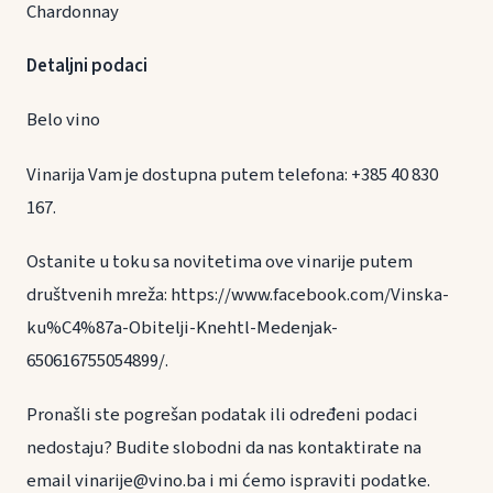
Chardonnay
Detaljni podaci
Belo vino
Vinarija Vam je dostupna putem telefona: +385 40 830
167.
Ostanite u toku sa novitetima ove vinarije putem
društvenih mreža: https://www.facebook.com/Vinska-
ku%C4%87a-Obitelji-Knehtl-Medenjak-
650616755054899/.
Pronašli ste pogrešan podatak ili određeni podaci
nedostaju? Budite slobodni da nas kontaktirate na
email vinarije@vino.ba i mi ćemo ispraviti podatke.