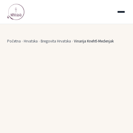
Početna
›
Hrvatska
›
Bregovita Hrvatska
›
Vinarija Knehtl-Medenjak