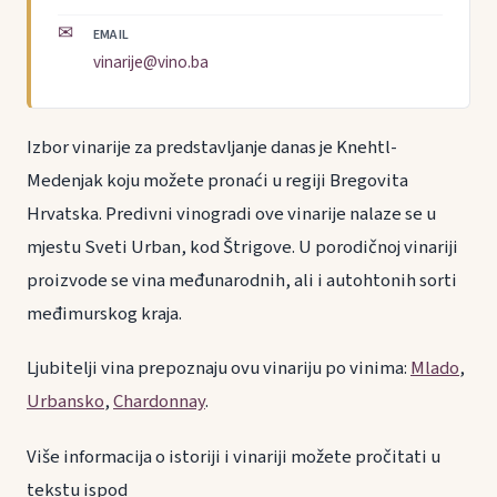
✉
EMAIL
vinarije@vino.ba
Izbor vinarije za predstavljanje danas je Knehtl-
Medenjak koju možete pronaći u regiji Bregovita
Hrvatska. Predivni vinogradi ove vinarije nalaze se u
mjestu Sveti Urban, kod Štrigove. U porodičnoj vinariji
proizvode se vina međunarodnih, ali i autohtonih sorti
međimurskog kraja.
Ljubitelji vina prepoznaju ovu vinariju po vinima:
Mlado
,
Urbansko
,
Chardonnay
.
Više informacija o istoriji i vinariji možete pročitati u
tekstu ispod