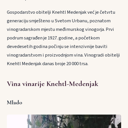
Gospodarstvo obitelji Knehtl Medenjak već je četvrtu
generaciju smješteno u Svetom Urbanu, poznatom
vinogradarskom mjestu međimurskog vinogorja. Prvi
podrum sagrađen je 1927. godine, a početkom
devedesetih godina počinju se intenzivnije baviti
vinogradarstvom i proizvodnjom vina. Vinogradi obitelji
Knehtl Medenjak danas broje 20 000 trsa.
Vina vinarije Knehtl-Medenjak
Mlado