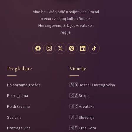
Vino.ba - Vaš vodič u svijet vina! Portal
o vinu i vinskoj kulturi Bosne i
Hercegovine, Srbije, Hrvatske i
regije.
Pregledajte
Vinarije
Po sortama grožđa
🇧🇦 Bosna i Hercegovina
Po regijama
🇷🇸 Srbija
Po državama
🇭🇷 Hrvatska
Sva vina
🇸🇮 Slovenija
Pretraga vina
🇲🇪 Crna Gora