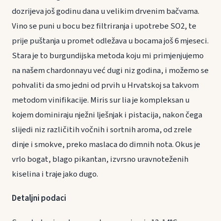
dozrijeva još godinu dana u velikim drvenim bačvama.
Vino se puni u bocu bez filtriranja i upotrebe SO2, te
prije puštanja u promet odležava u bocama još 6 mjeseci.
Stara je to burgundijska metoda koju mi primjenjujemo
na našem chardonnayu već dugi niz godina, i možemo se
pohvaliti da smo jedni od prvih u Hrvatskoj sa takvom
metodom vinifikacije. Miris sur lia je kompleksan u
kojem dominiraju nježni lješnjak i pistacija, nakon čega
slijedi niz različitih vočnih i sortnih aroma, od zrele
dinje i smokve, preko maslaca do dimnih nota. Okus je
vrlo bogat, blago pikantan, izvrsno uravnoteženih
kiselina i traje jako dugo.
Detaljni podaci