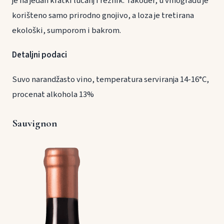
je na jedan kratki lucanj i reznik. Također, u vinogradu je
korišteno samo prirodno gnojivo, a loza je tretirana
ekološki, sumporom i bakrom.
Detaljni podaci
Suvo narandžasto vino, temperatura serviranja 14-16°C,
procenat alkohola 13%
Sauvignon