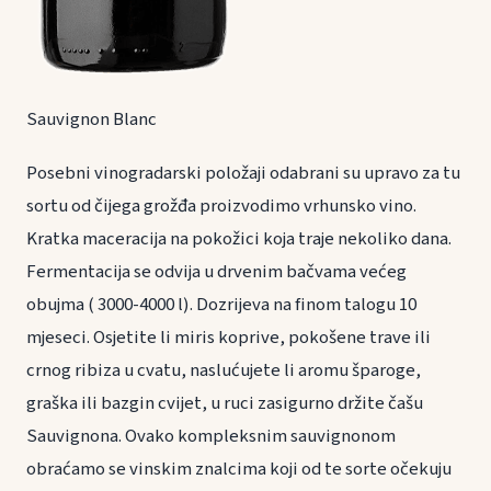
Sauvignon Blanc
Posebni vinogradarski položaji odabrani su upravo za tu
sortu od čijega grožđa proizvodimo vrhunsko vino.
Kratka maceracija na pokožici koja traje nekoliko dana.
Fermentacija se odvija u drvenim bačvama većeg
obujma ( 3000-4000 l). Dozrijeva na finom talogu 10
mjeseci. Osjetite li miris koprive, pokošene trave ili
crnog ribiza u cvatu, naslućujete li aromu šparoge,
graška ili bazgin cvijet, u ruci zasigurno držite čašu
Sauvignona. Ovako kompleksnim sauvignonom
obraćamo se vinskim znalcima koji od te sorte očekuju