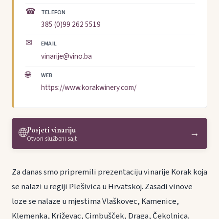
☎
TELEFON
385 (0)99 262 5519
✉
EMAIL
vinarije@vino.ba
🌐
WEB
https://www.korakwinery.com/
Posjeti vinariju
🌐
→
Otvori službeni sajt
Za danas smo pripremili prezentaciju vinarije Korak koja
se nalazi u regiji Plešivica u Hrvatskoj. Zasadi vinove
loze se nalaze u mjestima Vlaškovec, Kamenice,
Klemenka, Križevac, Cimbušček, Draga, Čekolnica.