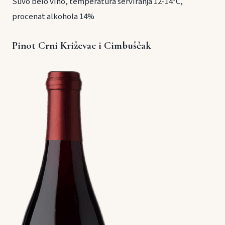
Suvo belo vino, temperatura serviranja 12-14°C,
procenat alkohola 14%
Pinot Crni Križevac i Cimbuščak