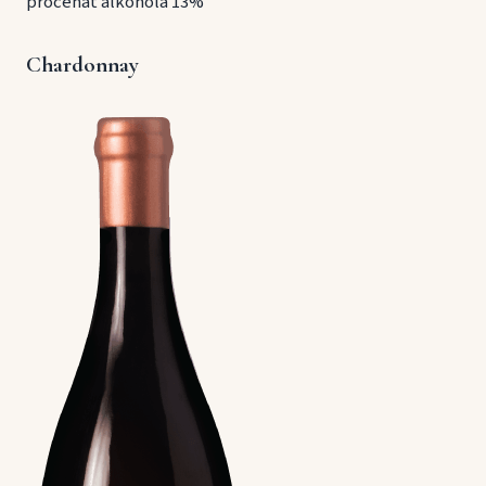
procenat alkohola 13%
Chardonnay