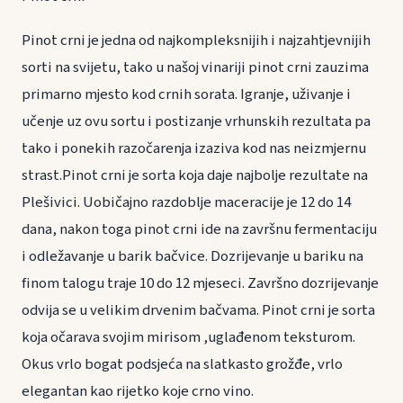
Pinot crni je jedna od najkompleksnijih i najzahtjevnijih
sorti na svijetu, tako u našoj vinariji pinot crni zauzima
primarno mjesto kod crnih sorata. Igranje, uživanje i
učenje uz ovu sortu i postizanje vrhunskih rezultata pa
tako i ponekih razočarenja izaziva kod nas neizmjernu
strast.Pinot crni je sorta koja daje najbolje rezultate na
Plešivici. Uobičajno razdoblje maceracije je 12 do 14
dana, nakon toga pinot crni ide na završnu fermentaciju
i odležavanje u barik bačvice. Dozrijevanje u bariku na
finom talogu traje 10 do 12 mjeseci. Završno dozrijevanje
odvija se u velikim drvenim bačvama. Pinot crni je sorta
koja očarava svojim mirisom ,uglađenom teksturom.
Okus vrlo bogat podsjeća na slatkasto grožđe, vrlo
elegantan kao rijetko koje crno vino.