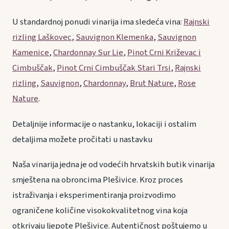
U standardnoj ponudi vinarija ima sledeća vina:
Rajnski
rizling Laškovec
,
Sauvignon Klemenka
,
Sauvignon
Kamenice
,
Chardonnay Sur Lie
,
Pinot Crni Križevac i
Cimbuščak
,
Pinot Crni Cimbuščak Stari Trsi
,
Rajnski
rizling
,
Sauvignon
,
Chardonnay
,
Brut Nature
,
Rose
Nature
.
Detaljnije informacije o nastanku, lokaciji i ostalim
detaljima možete pročitati u nastavku
Naša vinarija jedna je od vodećih hrvatskih butik vinarija
smještena na obroncima Plešivice. Kroz proces
istraživanja i eksperimentiranja proizvodimo
ograničene količine visokokvalitetnog vina koja
otkrivaju ljepote Plešivice. Autentičnost poštujemo u