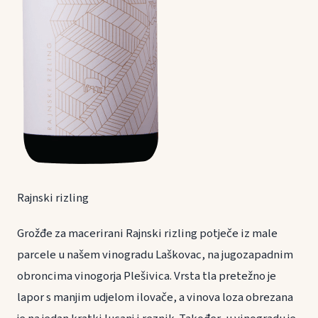
Rajnski rizling
Grožđe za macerirani Rajnski rizling potječe iz male
parcele u našem vinogradu Laškovac, na jugozapadnim
obroncima vinogorja Plešivica. Vrsta tla pretežno je
lapor s manjim udjelom ilovače, a vinova loza obrezana