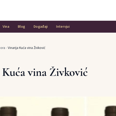
Vina
Blog
Događaji
Intervjui
Gora
›
Vinarija Kuća vina Živković
a Kuća vina Živković