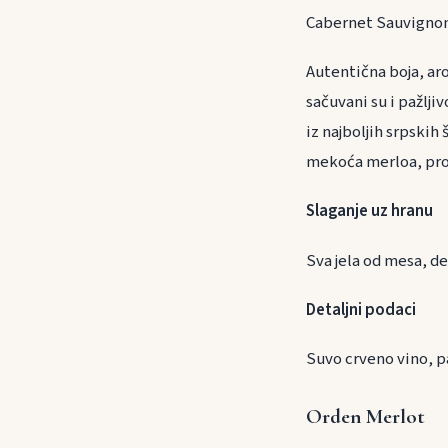
Cabernet Sauvignon
Autentična boja, aro
sačuvani su i pažlji
iz najboljih srpski
mekoća merloa, prož
Slaganje uz h
Sva jela od mesa, 
Detaljni podaci
Suvo crveno vino, p
Orden Merlot