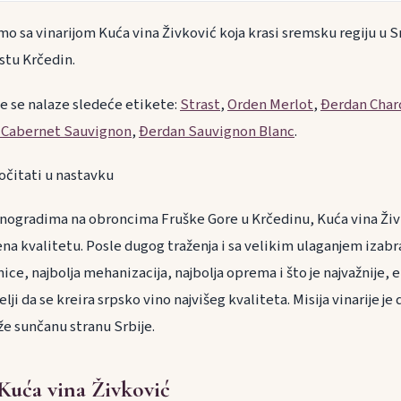
 sa vinarijom Kuća vina Živković koja krasi sremsku regiju u Sr
stu Krčedin.
je se nalaze sledeće etikete:
Strast
,
Orden Merlot
,
Đerdan Char
 Cabernet Sauvignon
,
Đerdan Sauvignon Blanc
.
očitati u nastavku
inogradima na obroncima Fruške Gore u Krčedinu, Kuća vina Živk
a kvalitetu. Posle dugog traženja i sa velikim ulaganjem izabra
nice, najbolja mehanizacija, najbolja oprema i što je najvažnije
elji da se kreira srpsko vino najvišeg kvaliteta. Misija vinarije je 
že sunčanu stranu Srbije.
 Kuća vina Živković