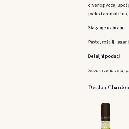
crvenog voća, upotp
meko i aromatično, p
Slaganje uz h
Paste, roštilj, laga
Detaljni podaci
Suvo crveno vino, p
Đerdan Chardon