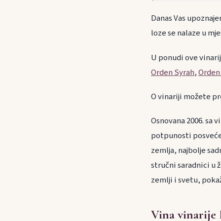
Danas Vas upoznajemo
loze se nalaze u mje
U ponudi ove vinari
Orden Syrah
,
Orden
O vinariji možete pr
Osnovana 2006. sa v
potpunosti posvećen
zemlja, najbolje sad
stručni saradnici u ž
zemlji i svetu, poka
Vina vinarije