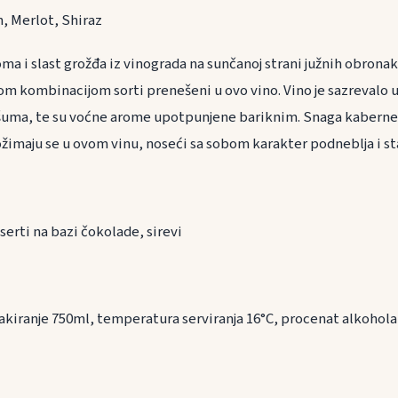
, Merlot, Shiraz
ma i slast grožđa iz vinograda na sunčanoj strani južnih obrona
vom kombinacijom sorti prenešeni u ovo vino. Vino je sazrevalo u
h šuma, te su voćne arome upotpunjene bariknim. Snaga kabernea
imaju se u ovom vinu, noseći sa sobom karakter podneblja i sta
ranu
deserti na bazi čokolade, sirevi
akiranje 750ml, temperatura serviranja 16°C, procenat alkohol