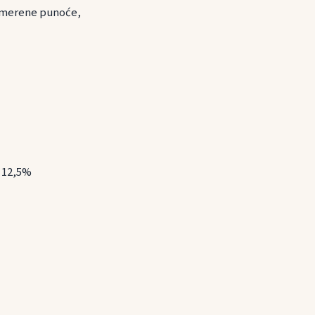
 Umerene punoće,
a 12,5%