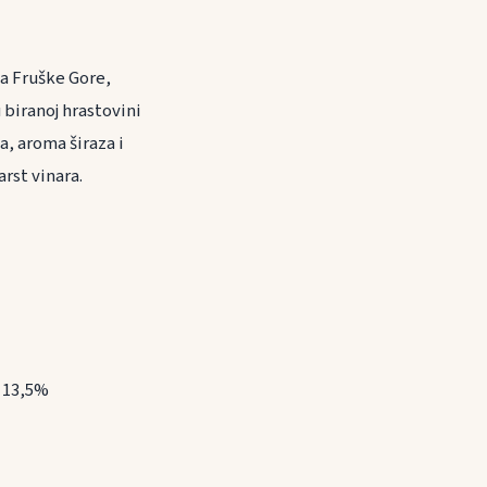
ka Fruške Gore,
 biranoj hrastovini
, aroma širaza i
rst vinara.
a 13,5%