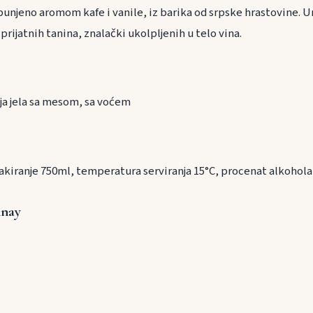
unjeno aromom kafe i vanile, iz barika od srpske hrastovine.
rijatnih tanina, znalački ukolpljenih u telo vina.
ranu
nija jela sa mesom, sa voćem
akiranje 750ml, temperatura serviranja 15°C, procenat alkohol
nay