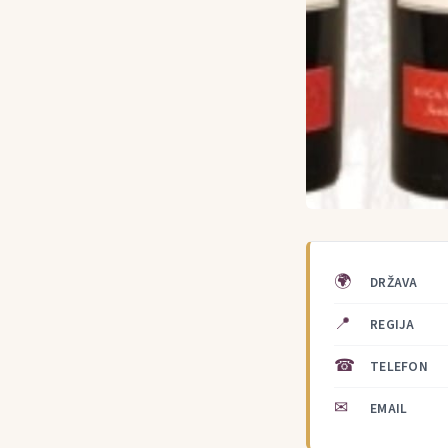
🌍
DRŽAVA
📍
REGIJA
☎
TELEFON
✉
EMAIL