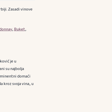
biji. Zasadi vinove
donnay
,
Buket
,
ović je u
ni su najbolja
, eminentni domaći
da kroz svoja vina, u