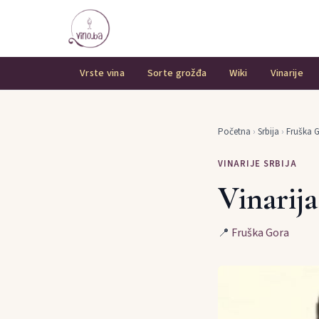
Vrste vina
Sorte grožđa
Wiki
Vinarije
Početna
›
Srbija
›
Fruška 
VINARIJE SRBIJA
Vinarij
📍
Fruška Gora