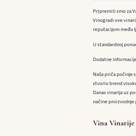
Pripremili smo za Va
Vinogradi ove vinar
reputacijom među lju
U standardnoj ponud
Dodatne informacije 
Naša priča počinje 
stvorio brend visok
Danas vinarija uz po
načine proizvodnje 
Vina Vinarije