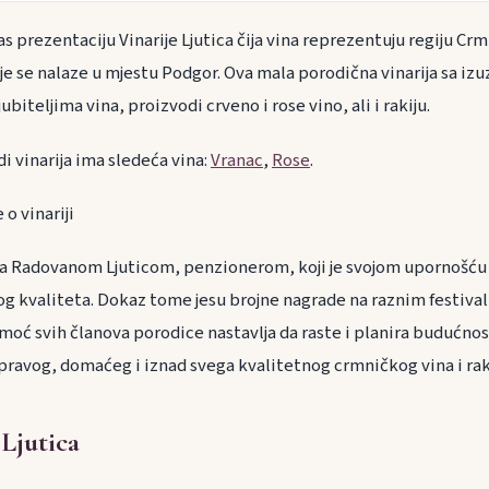
s prezentaciju Vinarije Ljutica čija vina reprezentuju regiju Crmn
ije se nalaze u mjestu Podgor. Ova mala porodična vinarija sa i
biteljima vina, proizvodi crveno i rose vino, ali i rakiju.
i vinarija ima sledeća vina:
Vranac
,
Rose
.
o vinariji
sa Radovanom Ljuticom, penzionerom, koji je svojom upornošću
og kvaliteta. Dokaz tome jesu brojne nagrade na raznim festiva
moć svih članova porodice nastavlja da raste i planira budućnost
pravog, domaćeg i iznad svega kvalitetnog crmničkog vina i rak
 Ljutica