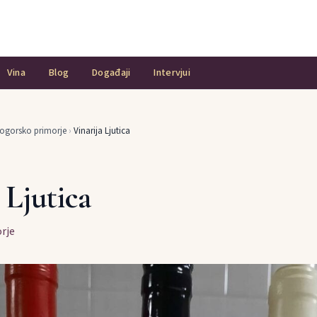
Vina
Blog
Događaji
Intervjui
ogorsko primorje
›
Vinarija Ljutica
 Ljutica
rje