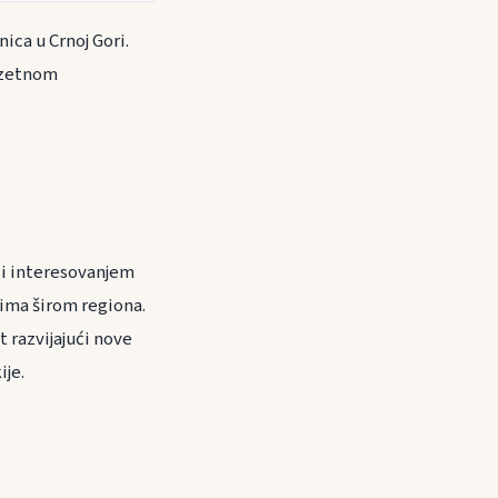
ica u Crnoj Gori.
zuzetnom
 i interesovanjem
lima širom regiona.
 razvijajući nove
ije.