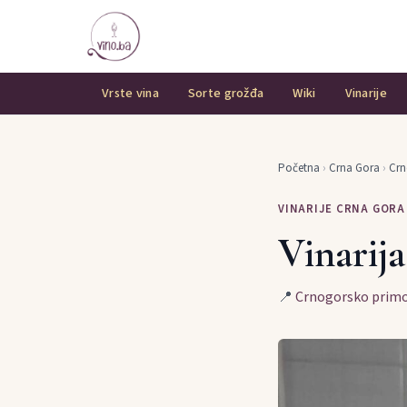
Vrste vina
Sorte grožđa
Wiki
Vinarije
Početna
›
Crna Gora
›
Crn
VINARIJE CRNA GORA
Vinarija
📍
Crnogorsko primo