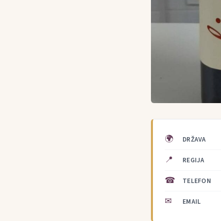
🌍
DRŽAVA
📍
REGIJA
☎
TELEFON
✉
EMAIL