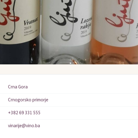
Crna Gora
Crnogorsko primorje
+382 69 331 555
vinarije@vino.ba