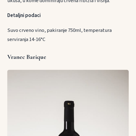
ukusa, u kome dominiraju crvena ribizla i višnja.
Detaljni podaci
Suvo crveno vino, pakiranje 750ml, temperatura
serviranja 14-16°C
Vranec Barique