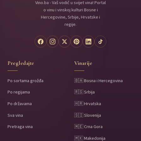
Vino.ba - Vaš vodič u svijet vina! Portal
o vinu i vinskoj kulturi Bosne i
Hercegovine, Srbije, Hrvatske i
regije.
Pregledajte
Vinarije
Po sortama grožđa
🇧🇦 Bosna i Hercegovina
Po regijama
🇷🇸 Srbija
Po državama
🇭🇷 Hrvatska
Sva vina
🇸🇮 Slovenija
Pretraga vina
🇲🇪 Crna Gora
🇲🇰 Makedonija