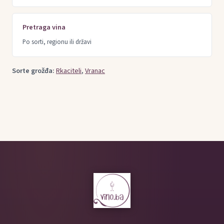
Pretraga vina
Po sorti, regionu ili državi
Sorte grožđa:
Rkaciteli
,
Vranac