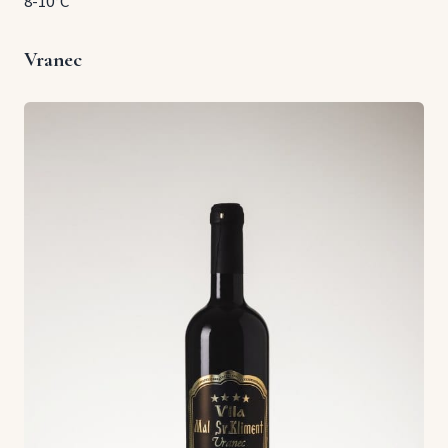
8-10°C
Vranec