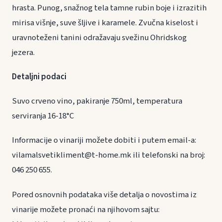
hrasta. Punog, snažnog tela tamne rubin boje i izrazitih
mirisa višnje, suve šljive i karamele. Zvučna kiselost i
uravnoteženi tanini odražavaju svežinu Ohridskog
jezera.
Detaljni podaci
Suvo crveno vino, pakiranje 750ml, temperatura
serviranja 16-18°C
Informacije o vinariji možete dobiti i putem email-a:
vilamalsvetikliment@t-home.mk ili telefonski na broj:
046 250 655.
Pored osnovnih podataka više detalja o novostima iz
vinarije možete pronaći na njihovom sajtu: