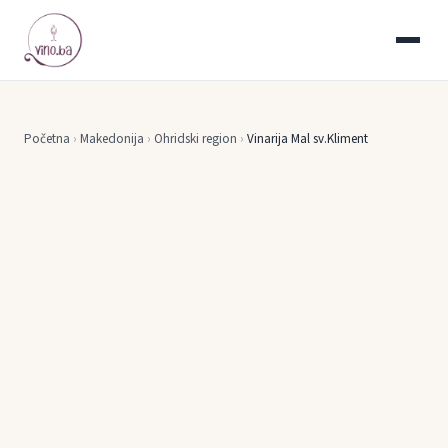
Početna
›
Makedonija
›
Ohridski region
›
Vinarija Mal sv.Kliment