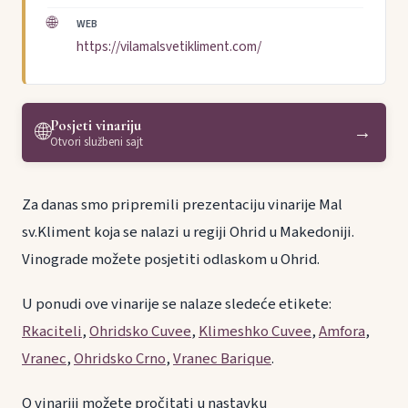
🌐
WEB
https://vilamalsvetikliment.com/
Posjeti vinariju
🌐
→
Otvori službeni sajt
Za danas smo pripremili prezentaciju vinarije Mal
sv.Kliment koja se nalazi u regiji Ohrid u Makedoniji.
Vinograde možete posjetiti odlaskom u Ohrid.
U ponudi ove vinarije se nalaze sledeće etikete:
Rkaciteli
,
Ohridsko Cuvee
,
Klimeshko Cuvee
,
Amfora
,
Vranec
,
Ohridsko Crno
,
Vranec Barique
.
O vinariji možete pročitati u nastavku