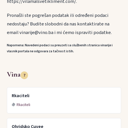
https://vilamalsvetikliment.com/.
Pronašli ste pogrešan podatak ili određeni podaci
nedostaju? Budite slobodni da nas kontaktirate na
email vinarije@vino.ba i mi ćemo ispraviti podatke.
Napomena: Navedeni podaci su preuzeti sa službenih stranica vinarije i
vlasnik portala ne odgovara za tačnost istih.
Vina
7
Rkaciteli
🍇
Rkaciteli
Ohridsko Cuvee