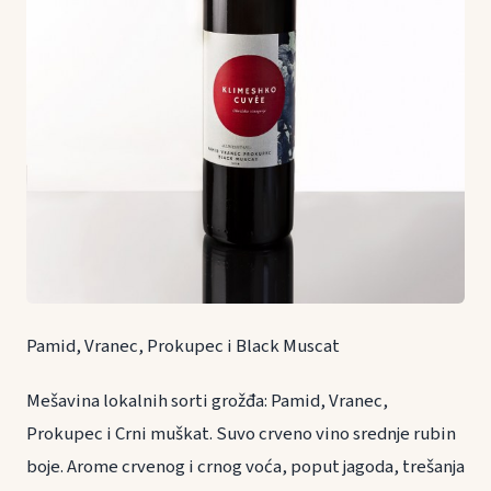
Pamid, Vranec, Prokupec i Black Muscat
Mešavina lokalnih sorti grožđa: Pamid, Vranec,
Prokupec i Crni muškat. Suvo crveno vino srednje rubin
boje. Arome crvenog i crnog voća, poput jagoda, trešanja