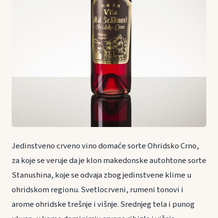
Jedinstveno crveno vino domaće sorte Ohridsko Crno,
za koje se veruje da je klon makedonske autohtone sorte
Stanushina, koje se odvaja zbog jedinstvene klime u
ohridskom regionu. Svetlocrveni, rumeni tonovi i
arome ohridske trešnje i višnje. Srednjeg tela i punog