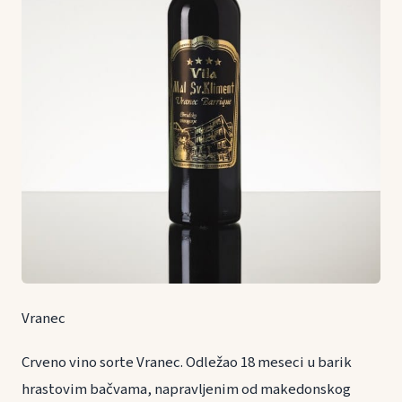
Vranec
Crveno vino sorte Vranec. Odležao 18 meseci u barik
hrastovim bačvama, napravljenim od makedonskog