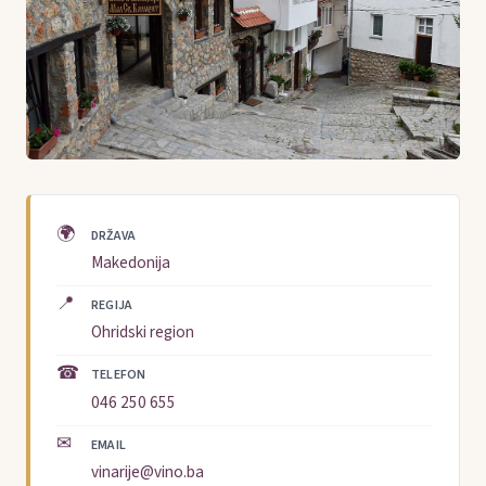
🌍
DRŽAVA
Makedonija
📍
REGIJA
Ohridski region
☎
TELEFON
046 250 655
✉
EMAIL
vinarije@vino.ba