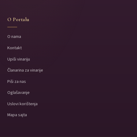
O Portalu
O nama
Kontakt
Upiši vinariju
Članarina za vinarije
Piši za nas
Oglašavanje
Uslovi korištenja
Mapa sajta