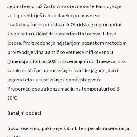
Jedinstveno ružičasto vino drevne sorte Pamid, koje
vodi poreklo još iz 5. ili 4. veka pre nove ere.
Tradicionalno je predstavnik Ohridskog regiona. Vino
živopisnih ružičastih i narandžastih tonova ili boje
lososa. Proizvedeno je najstarijom poznatom metodom
proizvodnje vina u antičko vreme; vinifikovano u
glinenoj amfori od 500l i maceracijom od 4 meseca. Ima
karakteristične arome višnje i šumske jagode, kao i
lagano telo i ukuse višnje i bobičastog voća.
Preporučuje se za konzumaciju na temperaturi od 8-
10°C.
Detaljni podaci
Suvo rose vino, pakiranje 750ml, temperatura serviranja