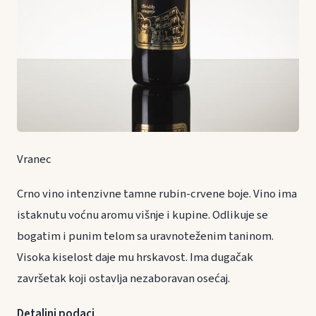
Vranec
Crno vino intenzivne tamne rubin-crvene boje. Vino ima
istaknutu voćnu aromu višnje i kupine. Odlikuje se
bogatim i punim telom sa uravnoteženim taninom.
Visoka kiselost daje mu hrskavost. Ima dugačak
završetak koji ostavlja nezaboravan osećaj.
Detaljni podaci