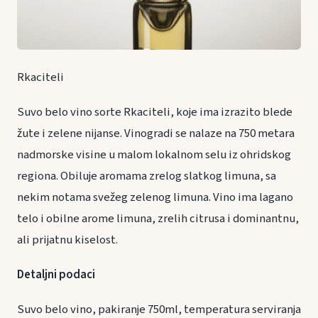
Rkaciteli
Suvo belo vino sorte Rkaciteli, koje ima izrazito blede
žute i zelene nijanse. Vinogradi se nalaze na 750 metara
nadmorske visine u malom lokalnom selu iz ohridskog
regiona. Obiluje aromama zrelog slatkog limuna, sa
nekim notama svežeg zelenog limuna. Vino ima lagano
telo i obilne arome limuna, zrelih citrusa i dominantnu,
ali prijatnu kiselost.
Detaljni podaci
Suvo belo vino, pakiranje 750ml, temperatura serviranja