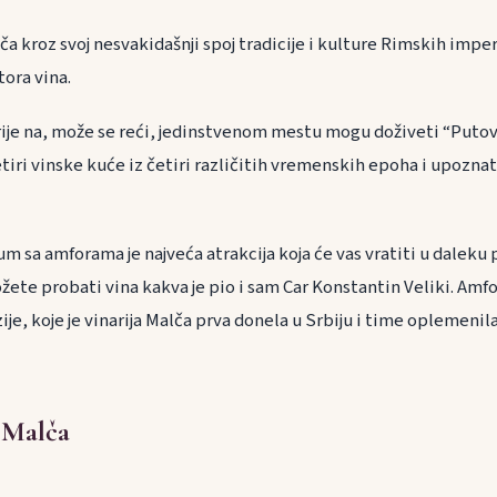
a kroz svoj nesvakidašnji spoj tradicije i kulture Rimskih impe
tora vina.
torije na, može se reći, jedinstvenom mestu mogu doživeti “Puto
iri vinske kuće iz četiri različitih vremenskih epoha i upoznat
 sa amforama je najveća atrakcija koja će vas vratiti u daleku p
ete probati vina kakva je pio i sam Car Konstantin Veliki. Amfor
zije, koje je vinarija Malča prva donela u Srbiju i time oplemeni
 Malča