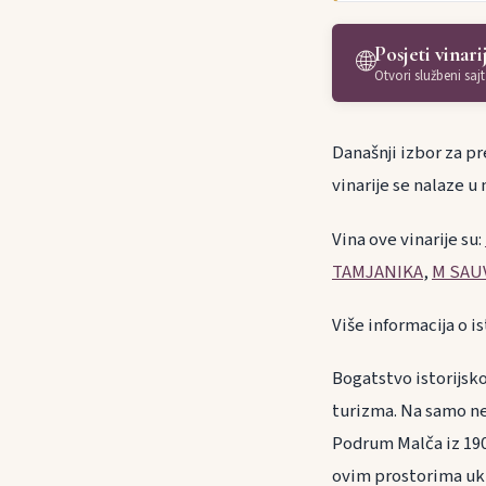
Posjeti vinari
🌐
Otvori službeni sajt
Današnji izbor za pre
vinarije se nalaze u
Vina ove vinarije su:
TAMJANIKA
,
M SAU
Više informacija o is
Bogatstvo istorijsk
turizma. Na samo ne
Podrum Malča iz 190
ovim prostorima ukrš