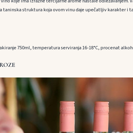
 vino koje ima izražne tercijarne arome nastale odležavanjem. V
na taninska struktura koja ovom vinu daje upečatljiv karakter 
.
akiranje 750ml, temperatura serviranja 16-18°C, procenat alko
ROZE