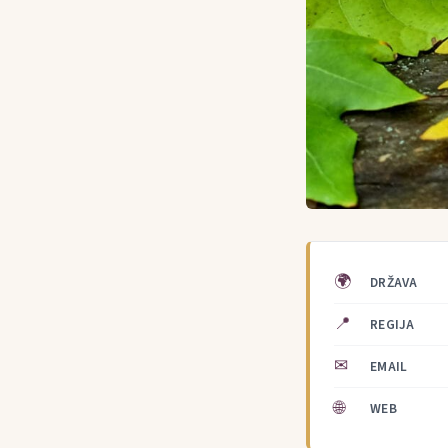
🌍
DRŽAVA
📍
REGIJA
✉
EMAIL
🌐
WEB