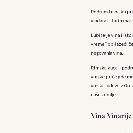
Podrum tu bajku prič
vladara i starih majs
Lubitelje vina i is
vreme” obilazeći čet
negovanja vina.
Rimska kuća – podrum
vinske priče gde mož
vinski sudovi iz Gru
naše zemlje.
Vina Vinarije