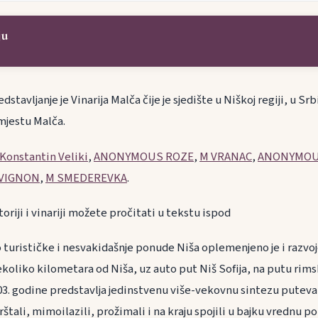
ju
dstavljanje je Vinarija Malča čije je sjedište u Niškoj regiji, u Srb
 mjestu Malča.
Konstantin Veliki
,
ANONYMOUS ROZE
,
M VRANAC
,
ANONYMOU
VIGNON
,
M SMEDEREVKA
.
toriji i vinariji možete pročitati u tekstu ispod
o turističke i nesvakidašnje ponude Niša oplemenjeno je i razv
koliko kilometara od Niša, uz auto put Niš Sofija, na putu rim
3. godine predstavlja jedinstvenu više-vekovnu sintezu puteva v
tali, mimoilazili, prožimali i na kraju spojili u bajku vrednu p