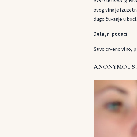
ekstraktivno, gusto
ovog vina je izuzet
dugo čuvanje u boci
Detaljni podaci
Suvo crveno vino, p
ANONYMOUS 