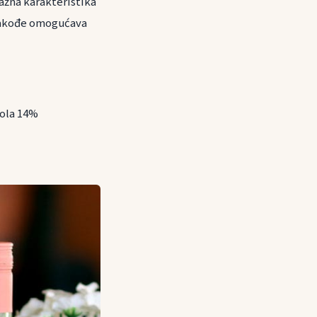
ažna karakteristika
i takođe omogućava
hola 14%