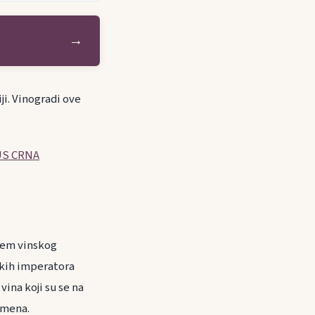
→
iji. Vinogradi ove
S CRNA
ojem vinskog
skih imperatora
ina koji su se na
omena.