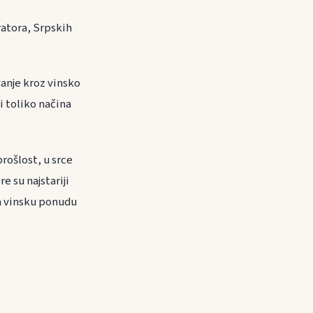
ratora, Srpskih
vanje kroz vinsko
i toliko načina
rošlost, u srce
e su najstariji
la vinsku ponudu