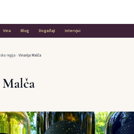
Vina
Blog
Događaji
Intervjui
ska regija
›
Vinarija Malča
a Malča