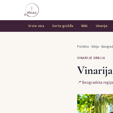
Vrste vina
Sorte grožđa
Wiki
Vinarije
Početna
›
Srbija
›
Beograd
VINARIJE SRBIJA
Vinarij
📍
Beogradska regija