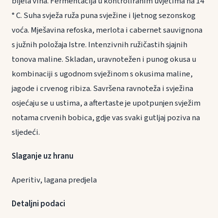
bijela vina. Fermentacija u kontroliranim uvjetima na 14
° C. Suha svježa ruža puna svježine i ljetnog sezonskog
voća. Mješavina refoska, merlota i cabernet sauvignona
s južnih položaja Istre. Intenzivnih ružičastih sjajnih
tonova maline. Skladan, uravnotežen i punog okusa u
kombinaciji s ugodnom svježinom s okusima maline,
jagode i crvenog ribiza. Savršena ravnoteža i svježina
osjećaju se u ustima, a aftertaste je upotpunjen svježim
notama crvenih bobica, gdje vas svaki gutljaj poziva na
sljedeći.
Slaganje uz hranu
Aperitiv, lagana predjela
Detaljni podaci