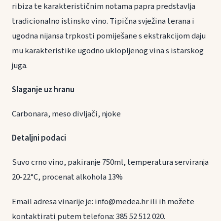
ribiza te karakterističnim notama papra predstavlja
tradicionalno istinsko vino. Tipična svježina terana i
ugodna nijansa trpkosti pomiješane s ekstrakcijom daju
mu karakteristike ugodno uklopljenog vina s istarskog
juga.
Slaganje uz hranu
Carbonara, meso divljači, njoke
Detaljni podaci
Suvo crno vino, pakiranje 750ml, temperatura serviranja
20-22°C, procenat alkohola 13%
Email adresa vinarije je: info@medea.hr ili ih možete
kontaktirati putem telefona: 385 52 512 020.