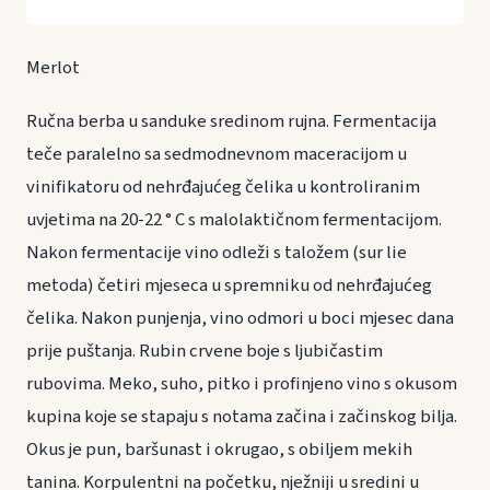
Merlot
Ručna berba u sanduke sredinom rujna. Fermentacija
teče paralelno sa sedmodnevnom maceracijom u
vinifikatoru od nehrđajućeg čelika u kontroliranim
uvjetima na 20-22 ° C s malolaktičnom fermentacijom.
Nakon fermentacije vino odleži s taložem (sur lie
metoda) četiri mjeseca u spremniku od nehrđajućeg
čelika. Nakon punjenja, vino odmori u boci mjesec dana
prije puštanja. Rubin crvene boje s ljubičastim
rubovima. Meko, suho, pitko i profinjeno vino s okusom
kupina koje se stapaju s notama začina i začinskog bilja.
Okus je pun, baršunast i okrugao, s obiljem mekih
tanina. Korpulentni na početku, nježniji u sredini u