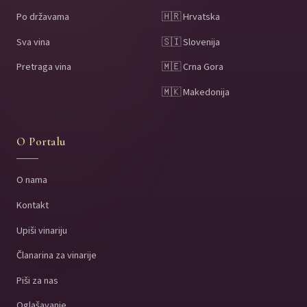
Po državama
🇭🇷 Hrvatska
Sva vina
🇸🇮 Slovenija
Pretraga vina
🇲🇪 Crna Gora
🇲🇰 Makedonija
O Portalu
O nama
Kontakt
Upiši vinariju
Članarina za vinarije
Piši za nas
Oglašavanje