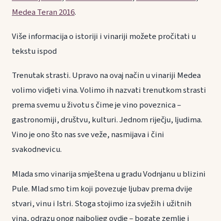
Medea Teran 2016
.
Više informacija o istoriji i vinariji možete pročitati u
tekstu ispod
Trenutak strasti. Upravo na ovaj način u vinariji Medea
volimo vidjeti vina. Volimo ih nazvati trenutkom strasti
prema svemu u životu s čime je vino poveznica –
gastronomiji, društvu, kulturi. Jednom riječju, ljudima.
Vino je ono što nas sve veže, nasmijava i čini
svakodnevicu.
Mlada smo vinarija smještena u gradu Vodnjanu u blizini
Pule. Mlad smo tim koji povezuje ljubav prema dvije
stvari, vinu i Istri. Stoga stojimo iza svježih i užitnih
vina, odrazu onog najboljeg ovdje – bogate zemlje i