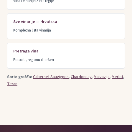
Vina i vinarije iz iste regije
Sve vinarije — Hrvatska
Kompletna lista vinarija
Pretraga vina
Po sorti, regionu ili državi
Sorte grožđa:
Cabernet Sauvignon
,
Chardonnay
,
Malvazija
,
Merlot
,
Teran