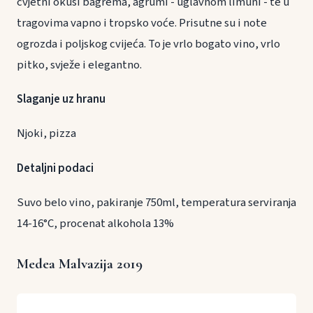
cvjetni okusi bagrema, agrumi - uglavnom limuni - te u
tragovima vapno i tropsko voće. Prisutne su i note
ogrozda i poljskog cvijeća. To je vrlo bogato vino, vrlo
pitko, svježe i elegantno.
Slaganje uz hranu
Njoki, pizza
Detaljni podaci
Suvo belo vino, pakiranje 750ml, temperatura serviranja
14-16°C, procenat alkohola 13%
Medea Malvazija 2019