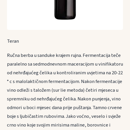
Teran
Ručna berba u sanduke krajem rujna. Fermentacija teče
paralelno sa sedmodnevnom maceracijom u vinifikatoru
od nehrđajućeg čelika u kontroliranim uvjetima na 20-22
° c s malolaktičnom fermentacijom. Nakon fermentacije
vino odleži s taložem (sur lie metoda) četiri mjeseca u
spremniku od nehrđajućeg čelika. Nakon punjenja, vino
odmori u boci mjesec dana prije puštanja. Tamno crvene
boje s ljubičastim rubovima. Jako voćno, veselo i svježe
crno vino koje svojim mirisima maline, borovnice i