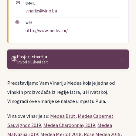
✉
EMAIL
vinarije@vino.ba
🌐
WEB
http://www.medea.hr/
Posjeti vinariju
🌐
→
Otvori službeni sajt
Predstavljamo Vam Vinariju Medea koja je jedna od
vinskih proizvođača iz regije Istra, u Hrvatskoj.
Vinogradi ove vinarije se nalaze u mjestu Pula.
Vina ove vinarije su:
Medea Brut
,
Medea Cabernet
Sauvignon 2019
,
Medea Chardonnay 2019
,
Medea
Malvazija 2019
,
Medea Merlot 2018
,
Rose Medea 2019
,