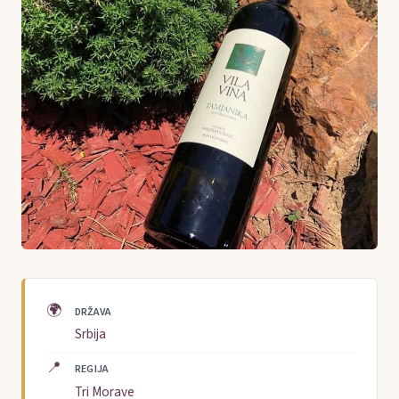
🌍
DRŽAVA
Srbija
📍
REGIJA
Tri Morave