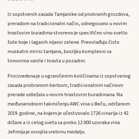
Iz sopstvenih zasada Tamjanike od probranih grozdova,
preradom na tradicionalni način, odnegovano u novim
hrastovim buradima stvoreno je specifično vino svetlo
žute boje i laganih nijansi zelene. Preovlađuju čisto
muskatni mirisi tamjana, bosiljka komplesni sa
tonovima vanile i hrasta u pozadini.
Proizvedena je u ograničenim količinama iz sopstvenog
zasada probranom berbom, tradicionalnim načinom
prerade odležala u novim hrastovim buradimana. Na
međunarodnom takmičenju AWC vina u Beču, održanom
2019. godine, na kojem je učestvovalo 1726 vinarija iz 42
države a iz celog sveta sa preko 12 000 uzoraka vina
Jefimija je osvojila srebrnu medalju.