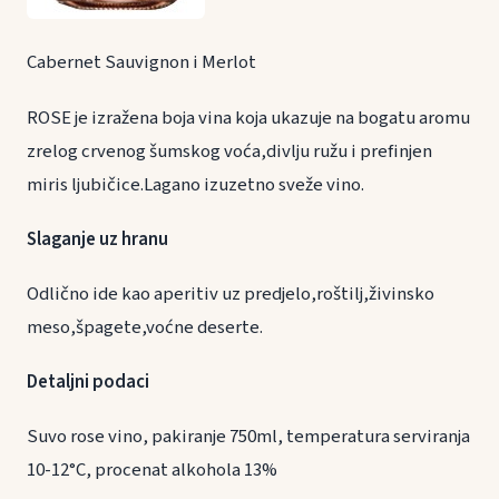
Cabernet Sauvignon i Merlot
ROSE je izražena boja vina koja ukazuje na bogatu aromu
zrelog crvenog šumskog voća,divlju ružu i prefinjen
miris ljubičice.Lagano izuzetno sveže vino.
Slaganje uz hranu
Odlično ide kao aperitiv uz predjelo,roštilj,živinsko
meso,špagete,voćne deserte.
Detaljni podaci
Suvo rose vino, pakiranje 750ml, temperatura serviranja
10-12°C, procenat alkohola 13%