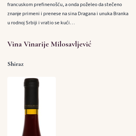
francuskom prefinenošću, a onda poželeo da stečeno
znanje primeni i prenese na sina Dragana i unuka Branka
u rodnoj Srbiji i vratio se kući…
Vina Vinarije Milosavljević
Shiraz