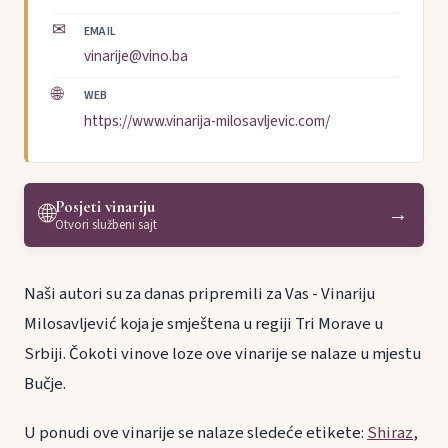
✉
EMAIL
vinarije@vino.ba
🌐
WEB
https://www.vinarija-milosavljevic.com/
Posjeti vinariju
🌐
→
Otvori službeni sajt
Naši autori su za danas pripremili za Vas - Vinariju
Milosavljević koja je smještena u regiji Tri Morave u
Srbiji. Čokoti vinove loze ove vinarije se nalaze u mjestu
Bučje.
U ponudi ove vinarije se nalaze sledeće etikete:
Shiraz
,