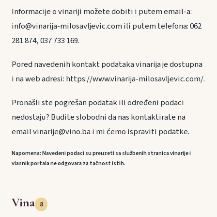
Informacije o vinariji možete dobiti i putem email-a:
info@vinarija-milosavljevic.com ili putem telefona: 062
281 874, 037 733 169.
Pored navedenih kontakt podataka vinarija je dostupna
i na web adresi: https://www.vinarija-milosavljevic.com/.
Pronašli ste pogrešan podatak ili određeni podaci
nedostaju? Budite slobodni da nas kontaktirate na
email vinarije@vino.ba i mi ćemo ispraviti podatke.
Napomena: Navedeni podaci su preuzeti sa službenih stranica vinarije i
vlasnik portala ne odgovara za tačnost istih.
Vina
8