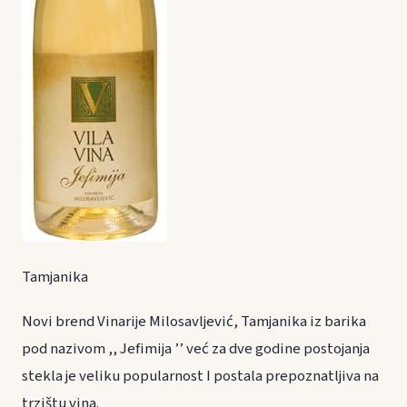
Tamjanika
Novi brend Vinarije Milosavljević, Tamjanika iz barika
pod nazivom ,, Jefimija ’’ već za dve godine postojanja
stekla je veliku popularnost I postala prepoznatljiva na
trzištu vina.