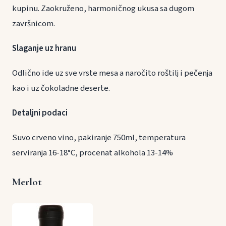
kupinu. Zaokruženo, harmoničnog ukusa sa dugom
završnicom.
Slaganje uz hranu
Odlično ide uz sve vrste mesa a naročito roštilj i pečenja
kao i uz čokoladne deserte.
Detaljni podaci
Suvo crveno vino, pakiranje 750ml, temperatura
serviranja 16-18°C, procenat alkohola 13-14%
Merlot