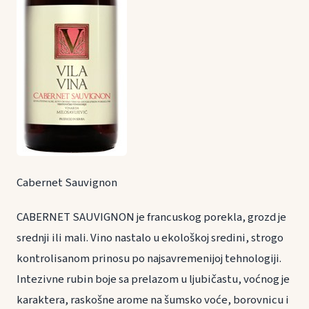
Cabernet Sauvignon
CABERNET SAUVIGNON je francuskog porekla, grozd je
srednji ili mali. Vino nastalo u ekološkoj sredini, strogo
kontrolisanom prinosu po najsavremenijoj tehnologiji.
Intezivne rubin boje sa prelazom u ljubičastu, voćnog je
karaktera, raskošne arome na šumsko voće, borovnicu i