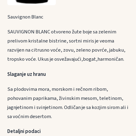
Sauvignon Blanc
SAUVIGNON BLANC otvoreno žute boje sa zelenim
prelivom kristalne bistrine, sortni miris je veoma
razvijen na citrusno voće, zovu, zeleno povrće, jabuku,
tropsko voće. Ukus je osvežavajući,bogat,harmoničan.
Slaganje uz hranu
Sa plodovima mora, morskom i rečnom ribom,
pohovanim paprikama, živinskim mesom, teletinom,
jagnjetinom i svinjetinom. Odličan je sa kozjim sirom ali i
sa voćnim desertom.
Detaljni podaci