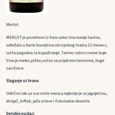
Merlot
MERLOT je poreklom iz francuske ima manje tanina,
odležalo u barik buradima od srpskog hrasta 12 meseci,
sorta pogodna za kupažiranje. Tamno rubin crvene boje.
Vino je meko,pitko,voćno sa prijatnim taninima, duge
završnice.
Slaganje uz hranu
Odlično ide uz sve vrste mesa a najbolje je uz jagnjetinu,
divljač, biftek, jače sireve i čokoladne deserte.
Detaljni podaci