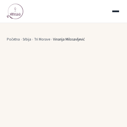
Početna
›
Srbija
›
Tri Morave
›
Vinarija Milosavljević