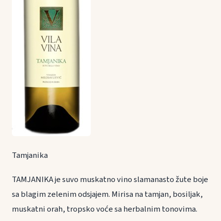
Tamjanika
TAMJANIKA je suvo muskatno vino slamanasto žute boje
sa blagim zelenim odsjajem. Mirisa na tamjan, bosiljak,
muskatni orah, tropsko voće sa herbalnim tonovima.