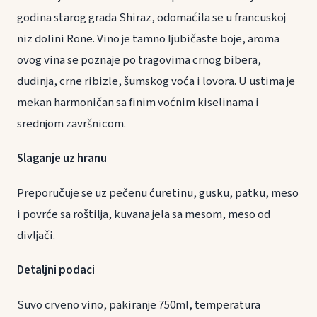
godina starog grada Shiraz, odomaćila se u francuskoj
niz dolini Rone. Vino je tamno ljubičaste boje, aroma
ovog vina se poznaje po tragovima crnog bibera,
dudinja, crne ribizle, šumskog voća i lovora. U ustima je
mekan harmoničan sa finim voćnim kiselinama i
srednjom završnicom.
Slaganje uz hranu
Preporučuje se uz pečenu ćuretinu, gusku, patku, meso
i povrće sa roštilja, kuvana jela sa mesom, meso od
divljači.
Detaljni podaci
Suvo crveno vino, pakiranje 750ml, temperatura