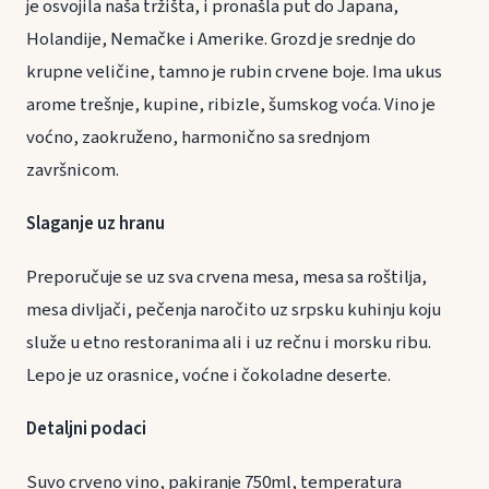
je osvojila naša tržišta, i pronašla put do Japana,
Holandije, Nemačke i Amerike. Grozd je srednje do
krupne veličine, tamno je rubin crvene boje. Ima ukus
arome trešnje, kupine, ribizle, šumskog voća. Vino je
voćno, zaokruženo, harmonično sa srednjom
završnicom.
Slaganje uz hranu
Preporučuje se uz sva crvena mesa, mesa sa roštilja,
mesa divljači, pečenja naročito uz srpsku kuhinju koju
služe u etno restoranima ali i uz rečnu i morsku ribu.
Lepo je uz orasnice, voćne i čokoladne deserte.
Detaljni podaci
Suvo crveno vino, pakiranje 750ml, temperatura