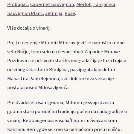
Prokupac
,
Cabernet Sauvignon
,
Merlot
,
Tamjanika
,
Sauvignon Blanc
,
Jefimija
,
Rose
.
Više detalja o vinariji
Pre tri decenije Milomir Milosavljević je napustio rodno
selo Bučje, lepo selo na desnoj obali Zapadne Morave.
Pozdravio se od svojih starih vinograda čija je loza trajala
od vinograda starih Rimljana, pa vijugala kao dobro
Manastira Pantelejmona, sve dok pre dva veka nije
postala posed Milosavljevića.
Pre dvadeset osam godina, Milomir je svoju dvesta
godina staru porodičnu tradiciju počeo da nadograđuje u
vinariji Rebbaugenossenschaft Spiez u Švajcarskom
Kantonu Bern, gde se sreo sa nemačkom preciznošću i