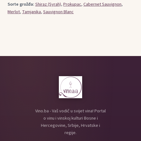
Sorte grožđa:
Shiraz (Syrah)
,
Prokupac
,
Cabernet Sauvignon
,
Merlot
,
Tamjanika
,
Sauvignon Blanc
Vino.ba - Vaš vodič u svijet vina! Portal
o vinu i vinskoj kulturi Bosne i
Hercegovine, Srbije, Hrvatske i
regije.