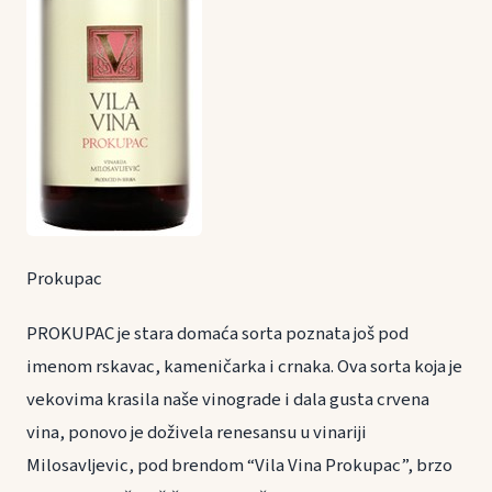
Prokupac
PROKUPAC je stara domaća sorta poznata još pod
imenom rskavac, kameničarka i crnaka. Ova sorta koja je
vekovima krasila naše vinograde i dala gusta crvena
vina, ponovo je doživela renesansu u vinariji
Milosavljevic, pod brendom “Vila Vina Prokupac”, brzo