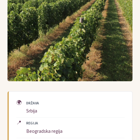
🌍
DRŽAVA
Srbija
📍
REGIJA
Beogradska regija