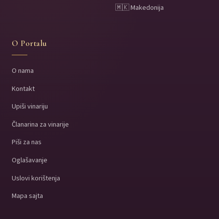
🇲🇰 Makedonija
O Portalu
O nama
Kontakt
Upiši vinariju
Članarina za vinarije
Piši za nas
Oglašavanje
Uslovi korištenja
Mapa sajta