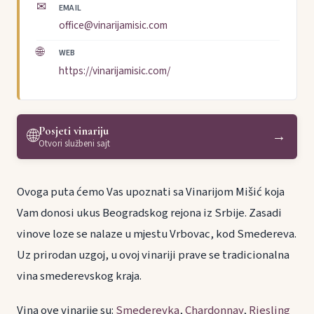
✉
EMAIL
office@vinarijamisic.com
🌐
WEB
https://vinarijamisic.com/
Posjeti vinariju
🌐
→
Otvori službeni sajt
Ovoga puta ćemo Vas upoznati sa Vinarijom Mišić koja
Vam donosi ukus Beogradskog rejona iz Srbije. Zasadi
vinove loze se nalaze u mjestu Vrbovac, kod Smedereva.
Uz prirodan uzgoj, u ovoj vinariji prave se tradicionalna
vina smederevskog kraja.
Vina ove vinarije su:
Smederevka
,
Chardonnay
,
Riesling