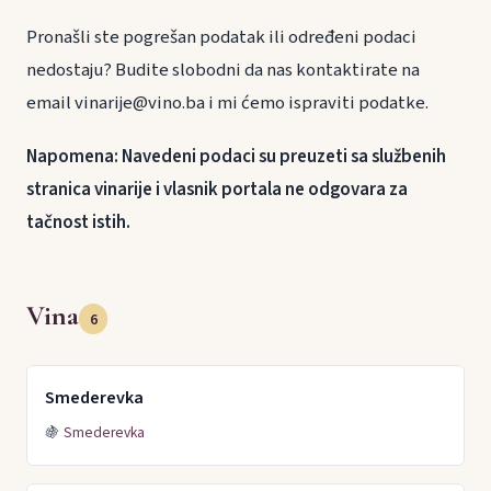
Pronašli ste pogrešan podatak ili određeni podaci
nedostaju? Budite slobodni da nas kontaktirate na
email vinarije@vino.ba i mi ćemo ispraviti podatke.
Napomena: Navedeni podaci su preuzeti sa službenih
stranica vinarije i vlasnik portala ne odgovara za
tačnost istih.
Vina
6
Smederevka
🍇
Smederevka