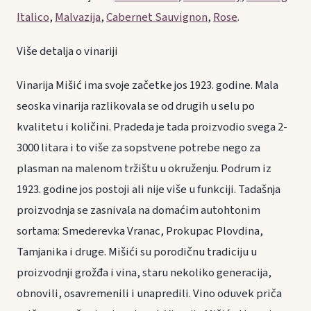
Italico
,
Malvazija
,
Cabernet Sauvignon
,
Rose
.
Više detalja o vinariji
Vinarija Mišić ima svoje začetke jos 1923. godine. Mala
seoska vinarija razlikovala se od drugih u selu po
kvalitetu i količini. Pradeda je tada proizvodio svega 2-
3000 litara i to više za sopstvene potrebe nego za
plasman na malenom tržištu u okruženju. Podrum iz
1923. godine jos postoji ali nije više u funkciji. Tadašnja
proizvodnja se zasnivala na domaćim autohtonim
sortama: Smederevka Vranac, Prokupac Plovdina,
Tamjanika i druge. Mišići su porodičnu tradiciju u
proizvodnji grožđa i vina, staru nekoliko generacija,
obnovili, osavremenili i unapredili. Vino oduvek priča