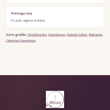
Pretraga vina
Po sorti, regionu ili državi
Sorte grožđa:
Smederevka
,
Chardonnay
,
Rajnski rizling
,
Malvazija
,
Cabernet Sauvignon