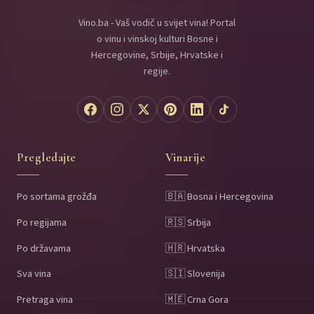
Vino.ba - Vaš vodič u svijet vina! Portal
o vinu i vinskoj kulturi Bosne i
Hercegovine, Srbije, Hrvatske i
regije.
Pregledajte
Vinarije
Po sortama grožđa
🇧🇦 Bosna i Hercegovina
Po regijama
🇷🇸 Srbija
Po državama
🇭🇷 Hrvatska
Sva vina
🇸🇮 Slovenija
Pretraga vina
🇲🇪 Crna Gora